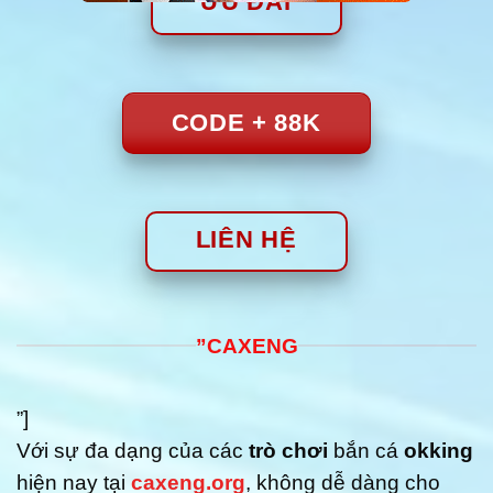
ƯU ĐÃI
CODE + 88K
LIÊN HỆ
”CAXENG
”]
Với sự đa dạng của các
trò chơi
bắn cá
okking
hiện nay tại
caxeng.org
, không dễ dàng cho