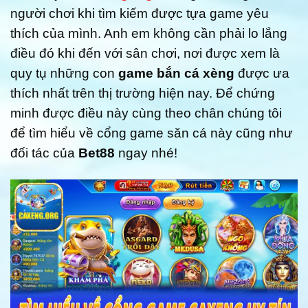
người chơi khi tìm kiếm được tựa game yêu
thích của mình. Anh em không cần phải lo lắng
điều đó khi đến với sân chơi, nơi được xem là
quy tụ những con
game bắn cá xèng
được ưa
thích nhất trên thị trường hiện nay. Để chứng
minh được điều này cùng theo chân chúng tôi
để tìm hiểu về cổng game săn cá này cũng như
đối tác của
Bet88
ngay nhé!