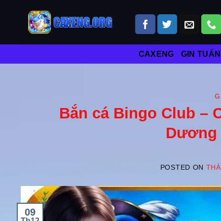
Skip
to
content
CAXENG
GIN TUẤN
G
Bắn cá Bingo Club –
Dương 
POSTED ON
THÁ
09
Th12