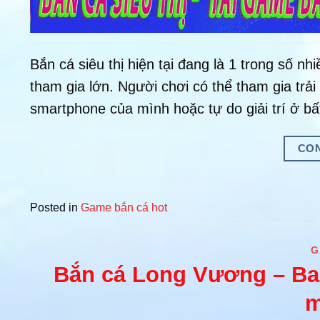
Bắn cá siêu thị hiện tại đang là 1 trong số 
tham gia lớn. Người chơi có thể tham gia trả
smartphone của mình hoặc tự do giải trí ở b
CON
Posted in
Game bắn cá hot
G
Bắn cá Long Vương – Ba
m