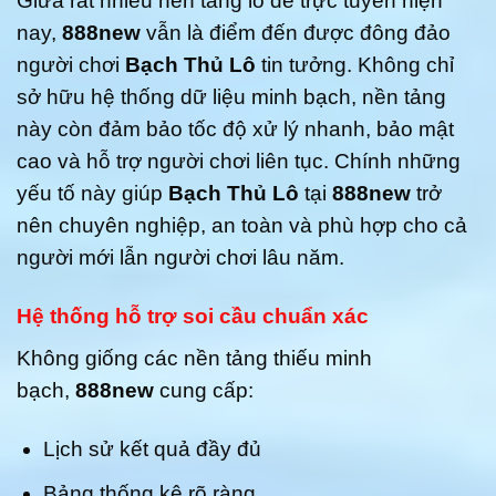
Giữa rất nhiều nền tảng lô đề trực tuyến hiện
nay,
888new
vẫn là điểm đến được đông đảo
người chơi
Bạch Thủ Lô
tin tưởng. Không chỉ
sở hữu hệ thống dữ liệu minh bạch, nền tảng
này còn đảm bảo tốc độ xử lý nhanh, bảo mật
cao và hỗ trợ người chơi liên tục. Chính những
yếu tố này giúp
Bạch Thủ Lô
tại
888new
trở
nên chuyên nghiệp, an toàn và phù hợp cho cả
người mới lẫn người chơi lâu năm.
Hệ thống hỗ trợ soi cầu chuẩn xác
Không giống các nền tảng thiếu minh
bạch,
888new
cung cấp:
Lịch sử kết quả đầy đủ
Bảng thống kê rõ ràng