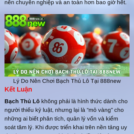
nên chuyên nghiệp và an toàn hơn bao giờ hết.
Lý Do Nên Chơi Bạch Thủ Lô Tại 888new
Kết Luận
Bạch Thủ Lô
không phải là hình thức dành cho
người thiếu kỷ luật, nhưng lại là “mỏ vàng” cho
những ai biết phân tích, quản lý vốn và kiểm
soát tâm lý. Khi được triển khai trên nền tảng uy