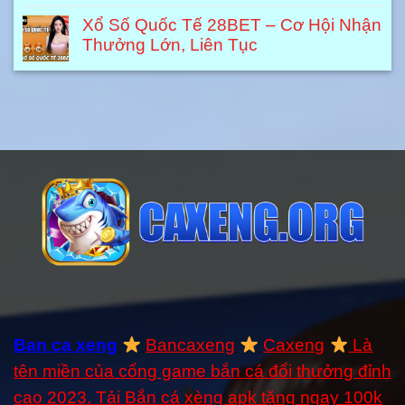
Xổ Số Quốc Tế 28BET – Cơ Hội Nhận
Thưởng Lớn, Liên Tục
Ban ca xeng
Bancaxeng
Caxeng
Là
tên miền của cổng game bắn cá đổi thưởng đỉnh
cao 2023. Tải Bắn cá xèng apk tặng ngay 100k