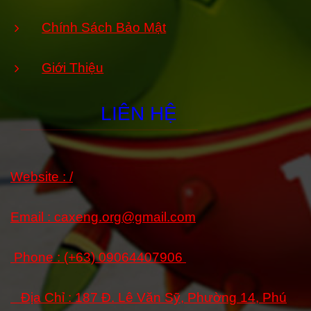
Chính Sách Bảo Mật
Giới Thiệu
LIÊN HỆ
Website : /
Email :
caxeng.org@gmail.com
Phone :
(+63) 09064407906
Địa Chỉ :
187 Đ. Lê Văn Sỹ, Phường 14, Phú