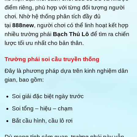
điểm riêng, phù hợp với từng đối tượng người
chơi. Nhờ hệ thống phân tích đầy đủ
tại
888new
, người chơi có thể linh hoạt kết hợp
nhiều trường phái
Bạch Thủ Lô
để tìm ra chiến
lược tối ưu nhất cho bản thân.
Trường phái soi cầu truyền thống
Đây là phương pháp dựa trên kinh nghiệm dân
gian, bao gồm:
Soi giải đặc biệt ngày trước
Soi tổng – hiệu – chạm
Bắt cầu hình, cầu lô rơi
Dù mang tính cảm quan, trường phái này vẫn