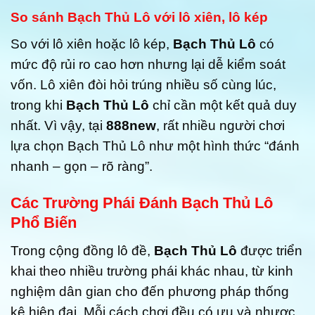
So sánh Bạch Thủ Lô với lô xiên, lô kép
So với lô xiên hoặc lô kép,
Bạch Thủ Lô
có
mức độ rủi ro cao hơn nhưng lại dễ kiểm soát
vốn. Lô xiên đòi hỏi trúng nhiều số cùng lúc,
trong khi
Bạch Thủ Lô
chỉ cần một kết quả duy
nhất. Vì vậy, tại
888new
, rất nhiều người chơi
lựa chọn Bạch Thủ Lô như một hình thức “đánh
nhanh – gọn – rõ ràng”.
Các Trường Phái Đánh Bạch Thủ Lô
Phổ Biến
Trong cộng đồng lô đề,
Bạch Thủ Lô
được triển
khai theo nhiều trường phái khác nhau, từ kinh
nghiệm dân gian cho đến phương pháp thống
kê hiện đại. Mỗi cách chơi đều có ưu và nhược