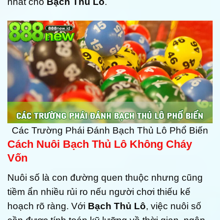
nhất cho
Bạch Thủ Lô
.
Các Trường Phái Đánh Bạch Thủ Lô Phổ Biến
Cách Nuôi Bạch Thủ Lô Không Cháy
Vốn
Nuôi số là con đường quen thuộc nhưng cũng
tiềm ẩn nhiều rủi ro nếu người chơi thiếu kế
hoạch rõ ràng. Với
Bạch Thủ Lô
, việc nuôi số