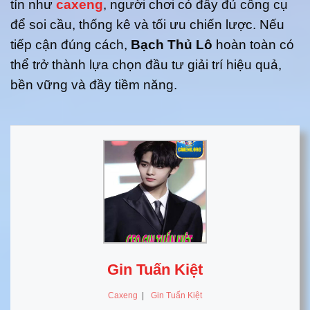
tín như
caxeng
, người chơi có đầy đủ công cụ
để soi cầu, thống kê và tối ưu chiến lược. Nếu
tiếp cận đúng cách,
Bạch Thủ Lô
hoàn toàn có
thể trở thành lựa chọn đầu tư giải trí hiệu quả,
bền vững và đầy tiềm năng.
Gin Tuấn Kiệt
Caxeng
|
Gin Tuấn Kiệt