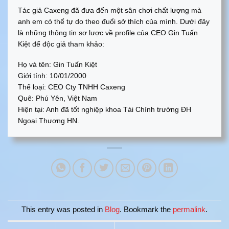
Tác giả Caxeng đã đưa đến một sân chơi chất lượng mà
anh em có thể tự do theo đuổi sở thích của mình. Dưới đây
là những thông tin sơ lược về profile của CEO Gin Tuấn
Kiệt để độc giả tham khảo:
Họ và tên: Gin Tuấn Kiệt
Giới tính: 10/01/2000
Thể loại: CEO Cty TNHH Caxeng
Quê: Phú Yên, Việt Nam
Hiện tại: Anh đã tốt nghiệp khoa Tài Chính trường ĐH
Ngoại Thương HN.
This entry was posted in
Blog
. Bookmark the
permalink
.