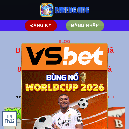
Skip
to
content
ĐĂNG KÝ
ĐĂNG NHẬP
BLOG
Bạch Thủ Lô Là Gì? Giải Mã
×
Cách Đánh Hiệu Quả Tại
888new Cho Người Mới Và
Cao Thủ
POSTED ON
THÁNG 12 14, 2025
BY
GIN TUẤN KIỆT
14
Th12