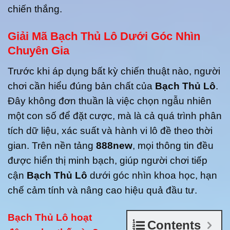
chiến thắng.
Giải Mã Bạch Thủ Lô Dưới Góc Nhìn
Chuyên Gia
Trước khi áp dụng bất kỳ chiến thuật nào, người
chơi cần hiểu đúng bản chất của
Bạch Thủ Lô
.
Đây không đơn thuần là việc chọn ngẫu nhiên
một con số để đặt cược, mà là cả quá trình phân
tích dữ liệu, xác suất và hành vi lô đề theo thời
gian. Trên nền tảng
888new
, mọi thông tin đều
được hiển thị minh bạch, giúp người chơi tiếp
cận
Bạch Thủ Lô
dưới góc nhìn khoa học, hạn
chế cảm tính và nâng cao hiệu quả đầu tư.
Bạch Thủ Lô hoạt
Contents