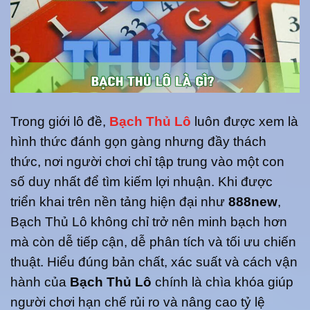
Trong giới lô đề,
Bạch Thủ Lô
luôn được xem là
hình thức đánh gọn gàng nhưng đầy thách
thức, nơi người chơi chỉ tập trung vào một con
số duy nhất để tìm kiếm lợi nhuận. Khi được
triển khai trên nền tảng hiện đại như
888new
,
Bạch Thủ Lô không chỉ trở nên minh bạch hơn
mà còn dễ tiếp cận, dễ phân tích và tối ưu chiến
thuật. Hiểu đúng bản chất, xác suất và cách vận
hành của
Bạch Thủ Lô
chính là chìa khóa giúp
người chơi hạn chế rủi ro và nâng cao tỷ lệ