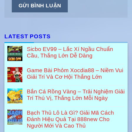
LATEST POSTS
Sicbo EV99 – Lắc Xí Ngầu Chuẩn
Cầu, Thắng Lớn Dễ Dàng
Game Bài Phỏm Xocdia88 – Niềm Vui
Giải Trí Và Cơ Hội Thắng Lớn
Bắn Cá Rồng Vàng – Trải Nghiệm Giải
Trí Thú Vị, Thắng Lớn Mỗi Ngày
Bạch Thủ Lô Là Gì? Giải Mã Cách
Đánh Hiệu Quả Tại 888new Cho
Người Mới Và Cao Thủ