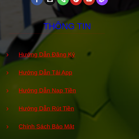
THÔNG TIN
Hướng Dẫn Đăng Ký
Hướng Dẫn Tải App
Hướng Dẫn Nạp Tiền
Hướng Dẫn Rút Tiền
Chính Sách Bảo Mật