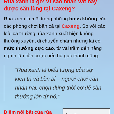
Rùa xanh là gì? Vì sao nhân vật này
được săn lùng tại Caxeng?
Rùa xanh là một trong những
boss khủng
của
các phòng chơi bắn cá tại
Caxeng
. So với các
loài cá thường, rùa xanh xuất hiện không
thường xuyên, di chuyển chậm nhưng lại có
mức thưởng cực cao
, từ vài trăm đến hàng
nghìn lần tiền cược nếu hạ gục thành công.
“Rùa xanh là biểu tượng của sự
kiên trì và bền bỉ – người chơi cần
nhẫn nại, chọn đúng thời cơ để săn
thưởng lớn từ nó.”
Điểm nổi bật của rùa