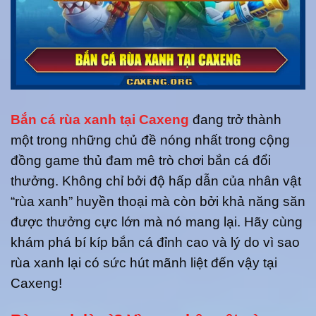
Bắn cá rùa xanh tại Caxeng
đang trở thành
một trong những chủ đề nóng nhất trong cộng
đồng game thủ đam mê trò chơi bắn cá đổi
thưởng. Không chỉ bởi độ hấp dẫn của nhân vật
“rùa xanh” huyền thoại mà còn bởi khả năng săn
được thưởng cực lớn mà nó mang lại. Hãy cùng
khám phá bí kíp bắn cá đỉnh cao và lý do vì sao
rùa xanh lại có sức hút mãnh liệt đến vậy tại
Caxeng!