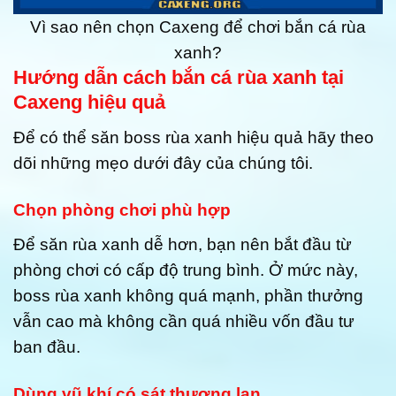
Vì sao nên chọn Caxeng để chơi bắn cá rùa
xanh?
Hướng dẫn cách bắn cá rùa xanh tại
Caxeng hiệu quả
Để có thể săn boss rùa xanh hiệu quả hãy theo
dõi những mẹo dưới đây của chúng tôi.
Chọn phòng chơi phù hợp
Để săn rùa xanh dễ hơn, bạn nên bắt đầu từ
phòng chơi có cấp độ trung bình. Ở mức này,
boss rùa xanh không quá mạnh, phần thưởng
vẫn cao mà không cần quá nhiều vốn đầu tư
ban đầu.
Dùng vũ khí có sát thương lan