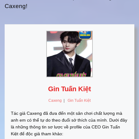
Caxeng!
Gin Tuấn Kiệt
Caxeng
|
Gin Tuấn Kiệt
Tác giả Caxeng đã đưa đến một sân chơi chất lượng mà
anh em có thể tự do theo đuổi sở thích của mình. Dưới đây
là những thông tin sơ lược về profile của CEO Gin Tuấn
Kiệt để độc giả tham khảo: