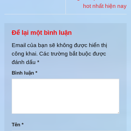
hot nhất hiện nay
Để lại một bình luận
Email của bạn sẽ không được hiển thị
công khai.
Các trường bắt buộc được
đánh dấu
*
Bình luận
*
Tên
*