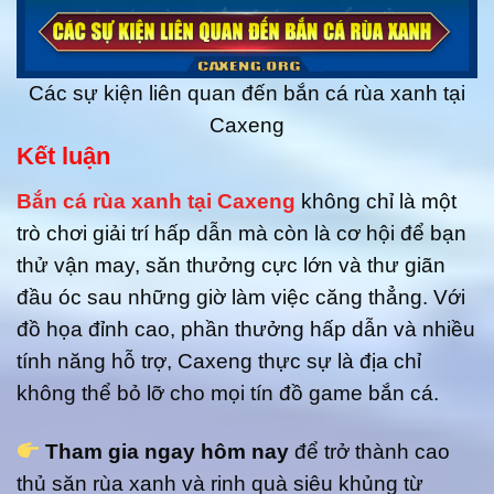
Các sự kiện liên quan đến bắn cá rùa xanh tại
Caxeng
Kết luận
Bắn cá rùa xanh tại Caxeng
không chỉ là một
trò chơi giải trí hấp dẫn mà còn là cơ hội để bạn
thử vận may, săn thưởng cực lớn và thư giãn
đầu óc sau những giờ làm việc căng thẳng. Với
đồ họa đỉnh cao, phần thưởng hấp dẫn và nhiều
tính năng hỗ trợ, Caxeng thực sự là địa chỉ
không thể bỏ lỡ cho mọi tín đồ game bắn cá.
Tham gia ngay hôm nay
để trở thành cao
thủ săn rùa xanh và rinh quà siêu khủng từ