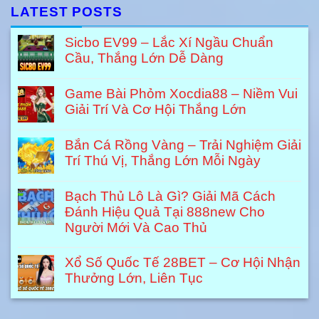
LATEST POSTS
Sicbo EV99 – Lắc Xí Ngầu Chuẩn
Cầu, Thắng Lớn Dễ Dàng
Game Bài Phỏm Xocdia88 – Niềm Vui
Giải Trí Và Cơ Hội Thắng Lớn
Bắn Cá Rồng Vàng – Trải Nghiệm Giải
Trí Thú Vị, Thắng Lớn Mỗi Ngày
Bạch Thủ Lô Là Gì? Giải Mã Cách
Đánh Hiệu Quả Tại 888new Cho
Người Mới Và Cao Thủ
Xổ Số Quốc Tế 28BET – Cơ Hội Nhận
Thưởng Lớn, Liên Tục