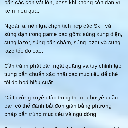
bắn các con vật lớn, boss khi không còn đạn vì
kém hiệu quả.
Ngoài ra, nên lựa chọn tích hợp các Skill và
súng đạn trong game bao gồm: súng xung điện,
súng lazer, súng bắn chậm, súng lazer và súng
laze tốc độ cao.
Cần tránh phát bắn ngắt quãng và tuỳ chỉnh tập
trung bắn chuẩn xác nhất các mục tiêu để chế
tối đa hoá hiệu suất.
Cá thường xuyên tập trung theo lũ bự yêu cầu
bạn có thể đánh bắt đơn giản bằng phương
pháp bắn trúng mục tiêu và ngủ đông.