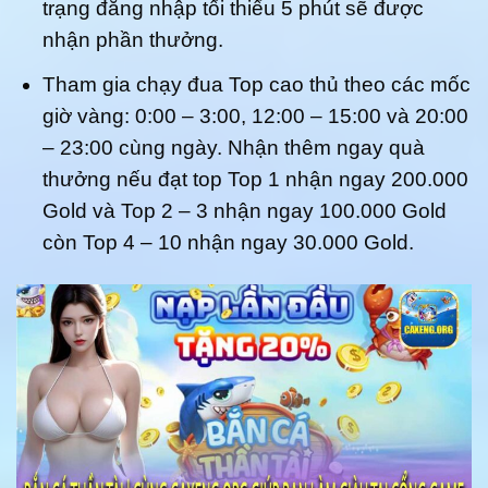
trạng đăng nhập tối thiểu 5 phút sẽ được
nhận phần thưởng.
Tham gia chạy đua Top cao thủ theo các mốc
giờ vàng: 0:00 – 3:00, 12:00 – 15:00 và 20:00
– 23:00 cùng ngày. Nhận thêm ngay quà
thưởng nếu đạt top Top 1 nhận ngay 200.000
Gold và Top 2 – 3 nhận ngay 100.000 Gold
còn Top 4 – 10 nhận ngay 30.000 Gold.