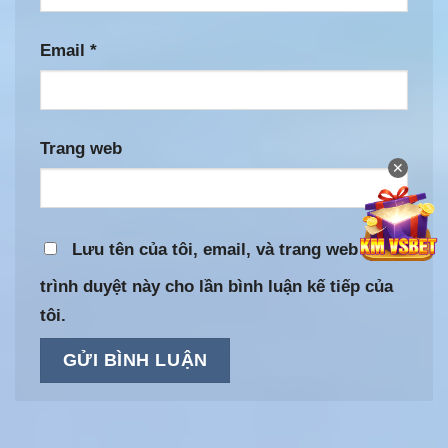
Email
*
Trang web
✕
Lưu tên của tôi, email, và trang web trong
trình duyệt này cho lần bình luận kế tiếp của
tôi.