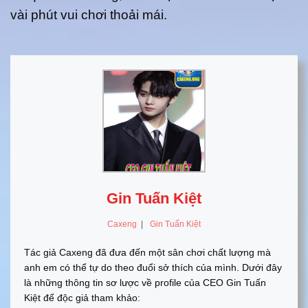
vài phút vui chơi thoải mái.
Gin Tuấn Kiệt
Caxeng
|
Gin Tuấn Kiệt
Tác giả Caxeng đã đưa đến một sân chơi chất lượng mà
anh em có thể tự do theo đuổi sở thích của mình. Dưới đây
là những thông tin sơ lược về profile của CEO Gin Tuấn
Kiệt để độc giả tham khảo: