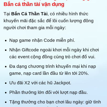
Bắn cá thần tài vận dụng
Tại
Bắn Cá Thần Tài
, có nhiều hình thức
khuyến mãi đặc sắc để lôi cuốn lượng đông
người chơi tham gia mỗi ngày:
Nạp game nhận Code miễn phí.
Nhận Giftcode ngoài khơi mỗi ngày khi chơi
các event cộng đồng cùng trò chơi đố vui.
Đa dạng chương trình khuyến mại khi nạp
game, nạp card lần đầu từ lên tới 20%.
Ưu đãi X2 với các hũ Jackpot.
Phần thưởng lớn đối với lượt nạp đầu.
Tặng thưởng cho bạn chơi lâu ngày: giữ tình