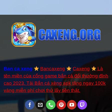
Ban ca xeng
Bancaxeng
Caxeng
Là
tên miền của cổng game bắn cá đổi thưởng đỉnh
cao 2023. Tải Bắn cá xèng apk tặng ngay 100k
vàng miễn phí chơi thử lấy tiền thật.