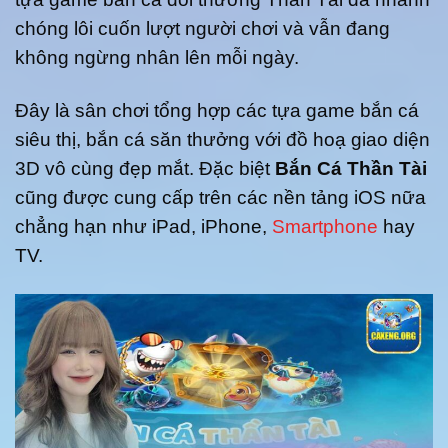
chóng lôi cuốn lượt người chơi và vẫn đang
không ngừng nhân lên mỗi ngày.
Đây là sân chơi tổng hợp các tựa game bắn cá
siêu thị, bắn cá săn thưởng với đồ hoạ giao diện
3D vô cùng đẹp mắt. Đặc biệt
Bắn Cá Thần Tài
cũng được cung cấp trên các nền tảng iOS nữa
chẳng hạn như iPad, iPhone,
Smartphone
hay
TV.