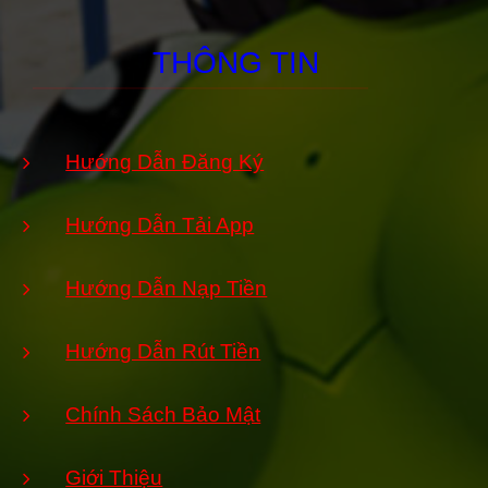
THÔNG TIN
Hướng Dẫn Đăng Ký
Hướng Dẫn Tải App
Hướng Dẫn Nạp Tiền
Hướng Dẫn Rút Tiền
Chính Sách Bảo Mật
Giới Thiệu