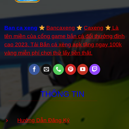
Ban ca xeng
Bancaxeng
Caxeng
Là
tên miền của cổng game bắn cá đổi thưởng đỉnh
cao 2023. Tải Bắn cá xèng apk tặng ngay 100k
vàng miễn phí chơi thử lấy tiền thật.
THÔNG TIN
Hướng Dẫn Đăng Ký