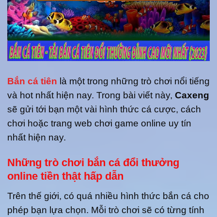
Bắn cá tiên
là một trong những trò chơi nổi tiếng
và hot nhất hiện nay. Trong bài viết này,
Caxeng
sẽ gửi tới bạn một vài hình thức cá cược, cách
chơi hoặc trang web chơi game online uy tín
nhất hiện nay.
Những trò chơi bắn cá đổi thưởng
online tiền thật hấp dẫn
Trên thế giới, có quá nhiều hình thức bắn cá cho
phép bạn lựa chọn. Mỗi trò chơi sẽ có từng tính