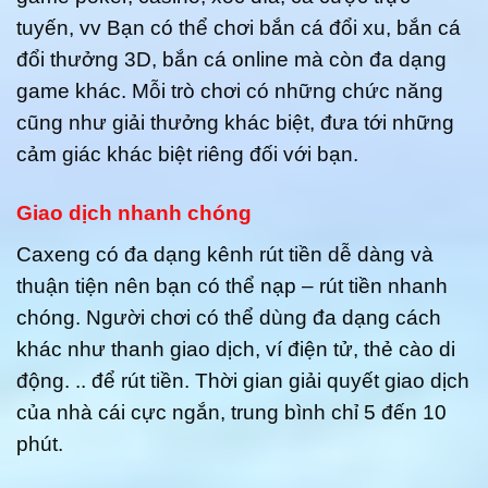
tuyến, vv Bạn có thể chơi bắn cá đổi xu, bắn cá
đổi thưởng 3D, bắn cá online mà còn đa dạng
game khác. Mỗi trò chơi có những chức năng
cũng như giải thưởng khác biệt, đưa tới những
cảm giác khác biệt riêng đối với bạn.
Giao dịch nhanh chóng
Caxeng có đa dạng kênh rút tiền dễ dàng và
thuận tiện nên bạn có thể nạp – rút tiền nhanh
chóng. Người chơi có thể dùng đa dạng cách
khác như thanh giao dịch, ví điện tử, thẻ cào di
động. .. để rút tiền. Thời gian giải quyết giao dịch
của nhà cái cực ngắn, trung bình chỉ 5 đến 10
phút.