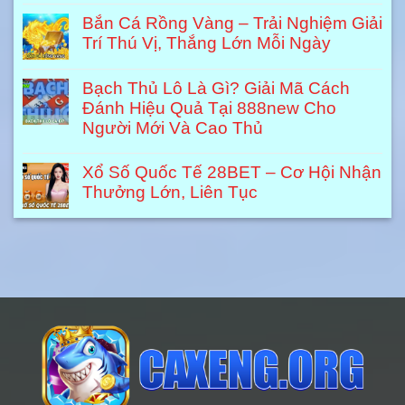
Bắn Cá Rồng Vàng – Trải Nghiệm Giải
Trí Thú Vị, Thắng Lớn Mỗi Ngày
Bạch Thủ Lô Là Gì? Giải Mã Cách
Đánh Hiệu Quả Tại 888new Cho
Người Mới Và Cao Thủ
Xổ Số Quốc Tế 28BET – Cơ Hội Nhận
Thưởng Lớn, Liên Tục