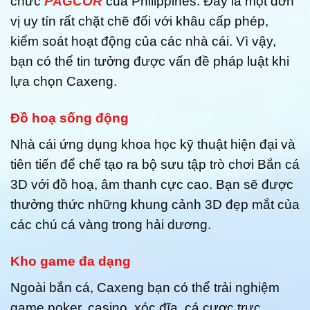
chức
PAGCOR
của Philippines. Đây là một đơn
vị uy tín rất chặt chẽ đối với khâu cấp phép,
kiểm soát hoạt động của các nhà cái. Vì vậy,
bạn có thể tin tưởng được vấn đề pháp luật khi
lựa chọn Caxeng.
Đồ hoạ sống động
Nhà cái ứng dụng khoa học kỹ thuật hiện đại và
tiên tiến để chế tạo ra bộ sưu tập trò chơi Bắn cá
3D với đồ hoạ, âm thanh cực cao. Bạn sẽ được
thưởng thức những khung cảnh 3D đẹp mắt của
các chú cá vàng trong hải dương.
Kho game đa dạng
Ngoài bắn cá, Caxeng bạn có thể trải nghiệm
game poker, casino, xóc đĩa, cá cược trực