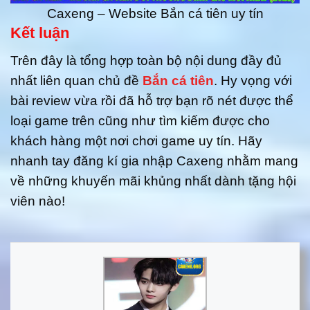
Caxeng – Website Bắn cá tiên uy tín
Kết luận
Trên đây là tổng hợp toàn bộ nội dung đầy đủ
nhất liên quan chủ đề
Bắn cá tiên
. Hy vọng với
bài review vừa rồi đã hỗ trợ bạn rõ nét được thể
loại game trên cũng như tìm kiếm được cho
khách hàng một nơi chơi game uy tín. Hãy
nhanh tay đăng kí gia nhập Caxeng nhằm mang
về những khuyến mãi khủng nhất dành tặng hội
viên nào!