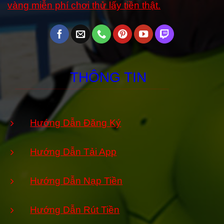
vàng miễn phí chơi thử lấy tiền thật.
THÔNG TIN
Hướng Dẫn Đăng Ký
Hướng Dẫn Tải App
Hướng Dẫn Nạp Tiền
Hướng Dẫn Rút Tiền