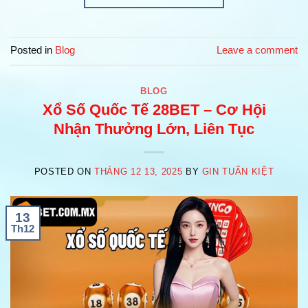
Posted in
Blog
Leave a comment
BLOG
Xổ Số Quốc Tế 28BET – Cơ Hội
Nhận Thưởng Lớn, Liên Tục
POSTED ON
THÁNG 12 13, 2025
BY
GIN TUẤN KIỆT
13
Th12