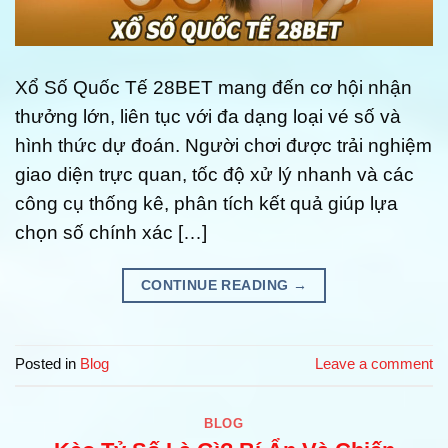
Xổ Số Quốc Tế 28BET mang đến cơ hội nhận
thưởng lớn, liên tục với đa dạng loại vé số và
hình thức dự đoán. Người chơi được trải nghiệm
giao diện trực quan, tốc độ xử lý nhanh và các
công cụ thống kê, phân tích kết quả giúp lựa
chọn số chính xác […]
CONTINUE READING
→
Posted in
Blog
Leave a comment
BLOG