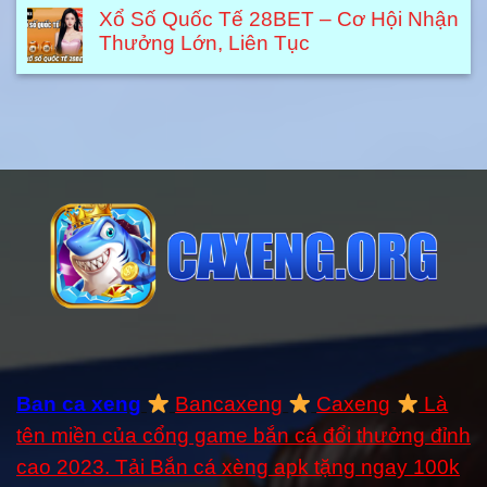
Xổ Số Quốc Tế 28BET – Cơ Hội Nhận
Thưởng Lớn, Liên Tục
Ban ca xeng
Bancaxeng
Caxeng
Là
tên miền của cổng game bắn cá đổi thưởng đỉnh
cao 2023. Tải Bắn cá xèng apk tặng ngay 100k