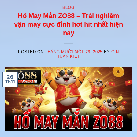
BLOG
Hổ May Mắn ZO88 – Trải nghiệm
vận may cực đỉnh hot hit nhất hiện
nay
POSTED ON
THÁNG MƯỜI MỘT 26, 2025
BY
GIN
TUẤN KIỆT
26
Th11