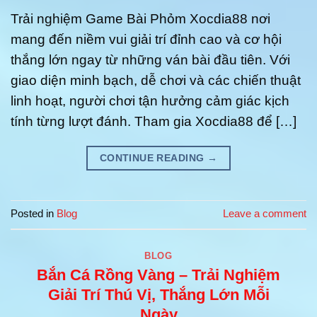
Trải nghiệm Game Bài Phỏm Xocdia88 nơi
mang đến niềm vui giải trí đỉnh cao và cơ hội
thắng lớn ngay từ những ván bài đầu tiên. Với
giao diện minh bạch, dễ chơi và các chiến thuật
linh hoạt, người chơi tận hưởng cảm giác kịch
tính từng lượt đánh. Tham gia Xocdia88 để […]
CONTINUE READING
→
Posted in
Blog
Leave a comment
BLOG
Bắn Cá Rồng Vàng – Trải Nghiệm
Giải Trí Thú Vị, Thắng Lớn Mỗi
Ngày