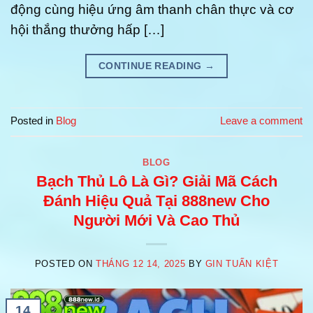
động cùng hiệu ứng âm thanh chân thực và cơ
hội thắng thưởng hấp […]
CONTINUE READING
→
Posted in
Blog
Leave a comment
BLOG
Bạch Thủ Lô Là Gì? Giải Mã Cách
Đánh Hiệu Quả Tại 888new Cho
Người Mới Và Cao Thủ
POSTED ON
THÁNG 12 14, 2025
BY
GIN TUẤN KIỆT
14