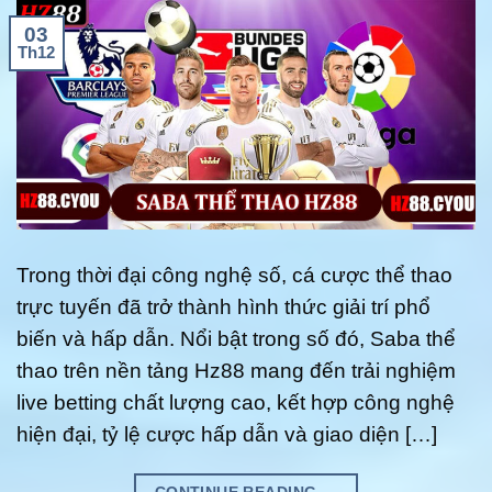
03
Th12
Trong thời đại công nghệ số, cá cược thể thao
trực tuyến đã trở thành hình thức giải trí phổ
biến và hấp dẫn. Nổi bật trong số đó, Saba thể
thao trên nền tảng Hz88 mang đến trải nghiệm
live betting chất lượng cao, kết hợp công nghệ
hiện đại, tỷ lệ cược hấp dẫn và giao diện […]