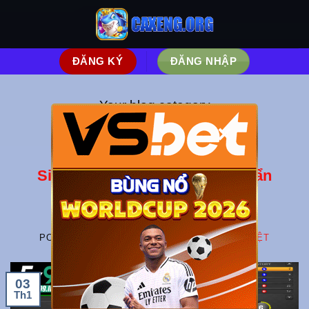
Skip
to
content
ĐĂNG KÝ
ĐĂNG NHẬP
Your blog category
×
BLOG
Sicbo EV99 – Lắc Xí Ngầu Chuẩn
Cầu, Thắng Lớn Dễ Dàng
POSTED ON
THÁNG 1 3, 2026
BY
GIN TUẤN KIỆT
03
Th1