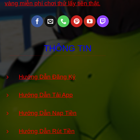
vàng miễn phí chơi thử lấy tiền thật.
THÔNG TIN
Hướng Dẫn Đăng Ký
Hướng Dẫn Tải App
Hướng Dẫn Nạp Tiền
Hướng Dẫn Rút Tiền