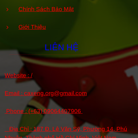
Chính Sách Bảo Mật
Giới Thiệu
LIÊN HỆ
Website : /
Email :
caxeng.org@gmail.com
Phone :
(+63) 09064407906
Địa Chỉ :
187 Đ. Lê Văn Sỹ, Phường 14, Phú
Nhuận, Thành phố Hồ Chí Minh, Việt Nam