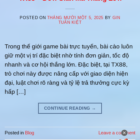
POSTED ON
THÁNG MƯỜI MỘT 5, 2025
BY
GIN
TUẤN KIỆT
Trong thế giới game bài trực tuyến, bài cào luôn
giữ một vị trí đặc biệt nhờ tính đơn giản, tốc độ
nhanh và cơ hội thắng lớn. Đặc biệt, tại TX88,
trò chơi này được nâng cấp với giao diện hiện
đại, luật chơi rõ ràng và tỷ lệ trả thưởng cực kỳ
hấp […]
CONTINUE READING
→
✕
Posted in
Blog
Leave a comment