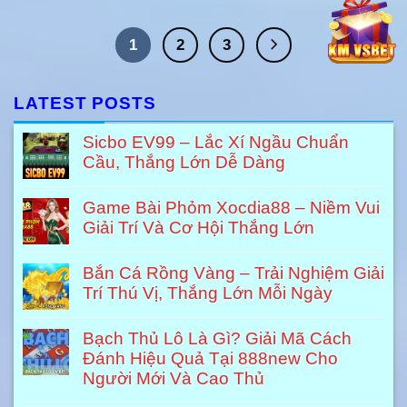
1
2
3
LATEST POSTS
Sicbo EV99 – Lắc Xí Ngầu Chuẩn
Cầu, Thắng Lớn Dễ Dàng
Game Bài Phỏm Xocdia88 – Niềm Vui
Giải Trí Và Cơ Hội Thắng Lớn
Bắn Cá Rồng Vàng – Trải Nghiệm Giải
Trí Thú Vị, Thắng Lớn Mỗi Ngày
Bạch Thủ Lô Là Gì? Giải Mã Cách
Đánh Hiệu Quả Tại 888new Cho
Người Mới Và Cao Thủ