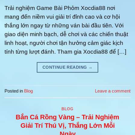
Trải nghiệm Game Bài Phỏm Xocdia88 nơi
mang đến niềm vui giải trí đỉnh cao và cơ hội
thắng lớn ngay từ những ván bài đầu tiên. Với
giao diện minh bạch, dễ chơi và các chiến thuật
linh hoạt, người chơi tận hưởng cảm giác kịch
tính từng lượt đánh. Tham gia Xocdia88 để […]
CONTINUE READING
→
Posted in
Blog
Leave a comment
BLOG
Bắn Cá Rồng Vàng – Trải Nghiệm
Giải Trí Thú Vị, Thắng Lớn Mỗi
Ngày