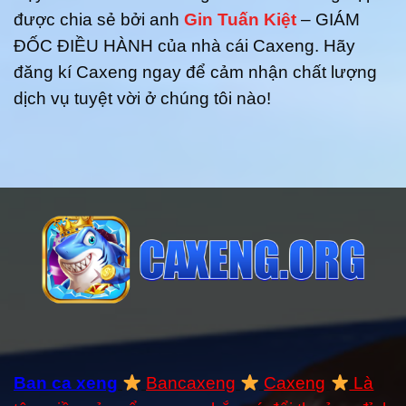
được chia sẻ bởi anh
Gin Tuấn Kiệt
– GIÁM
ĐỐC ĐIỀU HÀNH của nhà cái Caxeng. Hãy
đăng kí Caxeng ngay để cảm nhận chất lượng
dịch vụ tuyệt vời ở chúng tôi nào!
Ban ca xeng
Bancaxeng
Caxeng
Là