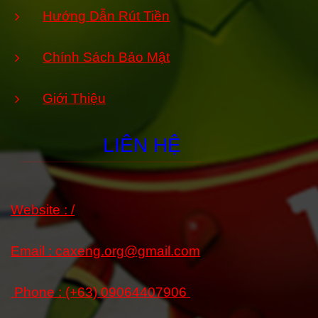
Hướng Dẫn Rút Tiền
Chính Sách Bảo Mật
Giới Thiệu
LIÊN HỆ
Website : /
Email :
caxeng.org@gmail.com
Phone :
(+63) 09064407906