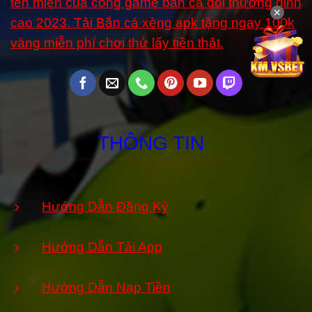
tên miền của cổng game bắn cá đổi thưởng đỉnh
✕
cao 2023. Tải Bắn cá xèng apk tặng ngay 100k
vàng miễn phí chơi thử lấy tiền thật.
THÔNG TIN
Hướng Dẫn Đăng Ký
Hướng Dẫn Tải App
Hướng Dẫn Nạp Tiền