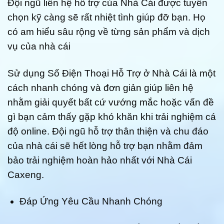
Đội ngũ liên hệ hỗ trợ của Nhà Cái được tuyển
chọn kỹ càng sẽ rất nhiệt tình giúp đỡ bạn. Họ
có am hiểu sâu rộng về từng sản phẩm và dịch
vụ của nhà cái
Sử dụng Số Điện Thoại Hỗ Trợ ở Nhà Cái là một
cách nhanh chóng và đơn giản giúp liên hệ
nhằm giải quyết bất cứ vướng mắc hoặc vấn đề
gì bạn cảm thấy gặp khó khăn khi trải nghiệm cá
độ online. Đội ngũ hỗ trợ thân thiện và chu đáo
của nhà cái sẽ hết lòng hỗ trợ bạn nhằm đảm
bảo trải nghiệm hoàn hảo nhất với Nhà Cái
Caxeng.
Đáp Ứng Yêu Cầu Nhanh Chóng