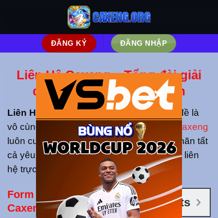
Skip
to
content
ĐĂNG KÝ
ĐĂNG NHẬP
Liên Hệ Caxeng – Tổng đài giải
quyết mọi vấn đề của bạn
×
Liên Hệ Caxeng
với giải quyết từng vấn đề là
vô cùng cần thiết. Chúng tôi tại
Nhà Cái Caxeng
luôn cung cấp và hỗ trợ 24/7 nhằm thoả mãn tất
cả yêu cầu của bạn. Dưới đây là thông tin liên
hệ trực tiếp với khách hàng.
Form Liên Hệ
Contents
Caxeng Trực Tuyến