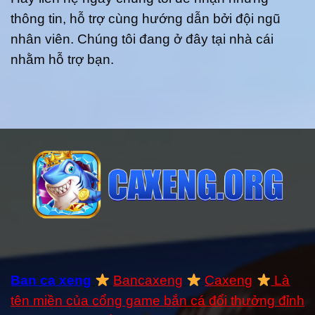
thông tin, hỗ trợ cùng hướng dẫn bởi đội ngũ
nhân viên. Chúng tôi đang ở đây tại nhà cái
nhằm hỗ trợ bạn.
Ban ca xeng
Bancaxeng
Caxeng
Là
tên miền của cổng game bắn cá đổi thưởng đỉnh