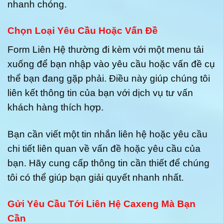
nhanh chóng.
Chọn Loại Yêu Cầu Hoặc Vấn Đề
Form Liên Hệ thường đi kèm với một menu tải
xuống để bạn nhập vào yêu cầu hoặc vấn đề cụ
thể bạn đang gặp phải. Điều này giúp chúng tôi
liên kết thông tin của bạn với dịch vụ tư vấn
khách hàng thích hợp.
Bạn cần viết một tin nhắn liên hệ hoặc yêu cầu
chi tiết liên quan về vấn đề hoặc yêu cầu của
bạn. Hãy cung cấp thông tin cần thiết để chúng
tôi có thể giúp bạn giải quyết nhanh nhất.
Gửi Yêu Cầu Tới Liên Hệ Caxeng Mà Bạn
Cần