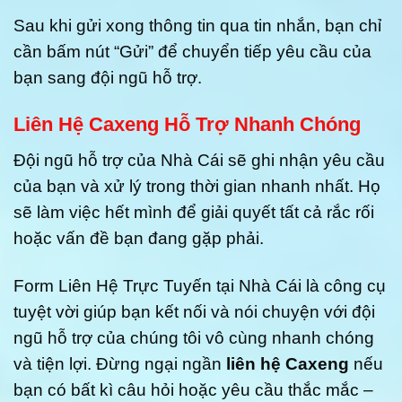
Sau khi gửi xong thông tin qua tin nhắn, bạn chỉ
cần bấm nút “Gửi” để chuyển tiếp yêu cầu của
bạn sang đội ngũ hỗ trợ.
Liên Hệ Caxeng Hỗ Trợ Nhanh Chóng
Đội ngũ hỗ trợ của Nhà Cái sẽ ghi nhận yêu cầu
của bạn và xử lý trong thời gian nhanh nhất. Họ
sẽ làm việc hết mình để giải quyết tất cả rắc rối
hoặc vấn đề bạn đang gặp phải.
Form Liên Hệ Trực Tuyến tại Nhà Cái là công cụ
tuyệt vời giúp bạn kết nối và nói chuyện với đội
ngũ hỗ trợ của chúng tôi vô cùng nhanh chóng
và tiện lợi. Đừng ngại ngần
liên hệ Caxeng
nếu
bạn có bất kì câu hỏi hoặc yêu cầu thắc mắc –