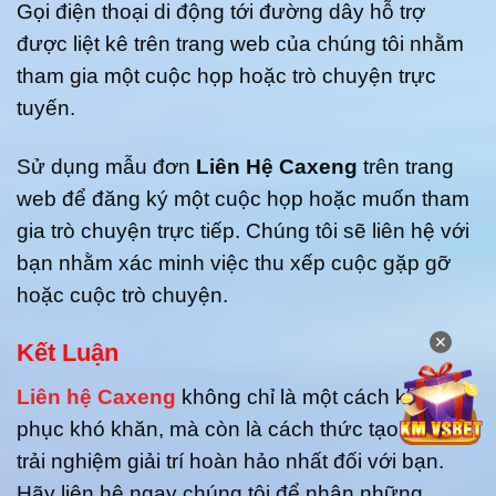
Gọi điện thoại di động tới đường dây hỗ trợ
được liệt kê trên trang web của chúng tôi nhằm
tham gia một cuộc họp hoặc trò chuyện trực
tuyến.
Sử dụng mẫu đơn
Liên Hệ Caxeng
trên trang
web để đăng ký một cuộc họp hoặc muốn tham
gia trò chuyện trực tiếp. Chúng tôi sẽ liên hệ với
bạn nhằm xác minh việc thu xếp cuộc gặp gỡ
hoặc cuộc trò chuyện.
✕
Kết Luận
Liên hệ Caxeng
không chỉ là một cách khắc
phục khó khăn, mà còn là cách thức tạo ra bộ
trải nghiệm giải trí hoàn hảo nhất đối với bạn.
Hãy liên hệ ngay chúng tôi để nhận những