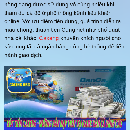
hàng đang được sử dụng vô cùng nhiều khi
tham dự cá độ ở phổ thông kênh tiêu khiển
online. Với ưu điểm tiện dụng, quá trình diễn ra
mau chóng, thuận tiện Cũng hệt như phổ quát
nhà cái khác,
Caxeng
khuyến khích người chơi
sử dụng tất cả ngân hàng cùng hệ thống để tiến
hành giao dịch.