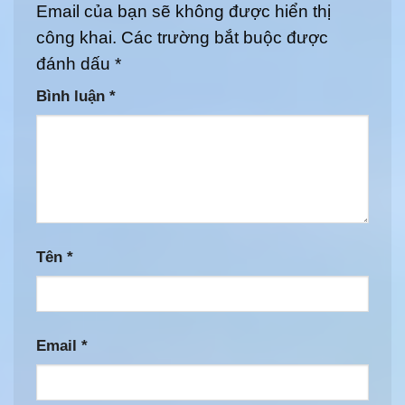
Email của bạn sẽ không được hiển thị
công khai.
Các trường bắt buộc được
đánh dấu
*
Bình luận
*
Tên
*
Email
*