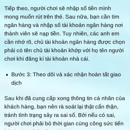
Tiếp theo, người chơi sẽ nhập số tiền mình
mong muốn rút trên thẻ. Sau nữa, bạn cần tìm
ngân hàng và nhập số tài khoản ngân hàng nơi
thành viên sẽ nạp tiền. Tuy nhiên, các anh em
cần nhớ rõ, chủ tài khoản ngân hàng được chọn
phải có tên chủ tài khoản khớp với họ tên người
chơi khi đăng kí tài khoản nhà cái.
Bước 3: Theo dõi và xác nhận hoàn tất giao
dịch
Sau khi đã cung cấp xong thông tin cá nhân của
khách hàng, bạn nên rà soát lại thật cẩn thận,
tránh tình trạng sảy ra sai số. Bởi nếu có sai,
người chơi phải bỏ thời gian cùng công sức tiến