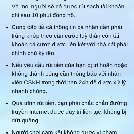
Và mọi người sẽ có được rút sạch tài khoản
chỉ sau 10 phút đồng hồ.
Cung cấp tất cả thông tin cá nhân cần phải
trùng khớp theo căn cước tuỳ thân còn tài
khoản cá cược được liên kết với nhà cái phải
chính chủ ký tên.
Nếu yêu cầu rút tiền của bạn bị trì hoãn hoặc
không thành công cần thông báo với nhân
viên CSKH trong thời hạn 24h để được xử lý
nhanh chóng.
Quá trình rút tiền, bạn phải chắc chắn đường
truyền Internet được duy trì liên tục, không bị
đứt quãng.
Người chơi cam kết không được vi phạm