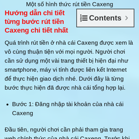
Một số hình thức rút tiền Caxeng
Hướng dẫn chi tiết
Contents
từng bước rút tiền
Caxeng chi tiết nhất
Quá trình rút tiền ở nhà cái Caxeng được xem là
vô cùng thuận tiện với mọi người. Người chơi
cần sử dụng một vài trang thiết bị hiện đại như
smartphone, máy vi tính được liên kết Internet
để thực hiện giao dịch nhé. Dưới đây là từng
bước thực hiện đã được nhà cái tổng hợp lại.
Bước 1: Đăng nhập tài khoản của nhà cái
Caxeng
Đầu tiên, người chơi cần phải tham gia trang
web chính thức của nhà cái Caxeng. Trước khi