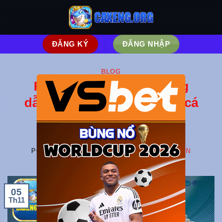
Skip
to
content
ĐĂNG KÝ
ĐĂNG NHẬP
BLOG
Rút tiền Caxeng – Hướng
×
dẫn nạp tiền tại game bắn cá
đỉnh cao
POSTED ON
THÁNG MƯỜI MỘT 5, 2023
BY
GIN
TUẤN KIỆT
05
Th11