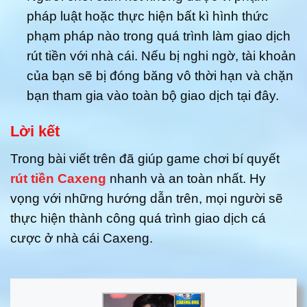
pháp luật hoặc thực hiện bất kì hình thức
phạm pháp nào trong quá trình làm giao dịch
rút tiền với nhà cái. Nếu bị nghi ngờ, tài khoản
của bạn sẽ bị đóng băng vô thời hạn và chặn
bạn tham gia vào toàn bộ giao dịch tại đây.
Lời kết
Trong bài viết trên đã giúp game chơi bí quyết
rút tiền Caxeng
nhanh và an toàn nhất. Hy
vọng với những hướng dẫn trên, mọi người sẽ
thực hiện thành công quá trình giao dịch cá
cược ở nhà cái Caxeng.