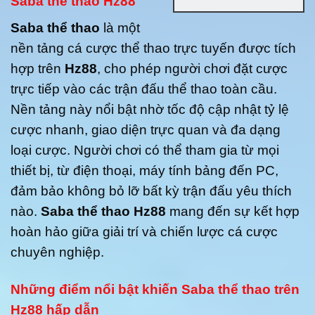
Saba thể thao Hz88
Saba thể thao
là một
nền tảng cá cược thể thao trực tuyến được tích
hợp trên
Hz88
, cho phép người chơi đặt cược
trực tiếp vào các trận đấu thể thao toàn cầu.
Nền tảng này nổi bật nhờ tốc độ cập nhật tỷ lệ
cược nhanh, giao diện trực quan và đa dạng
loại cược. Người chơi có thể tham gia từ mọi
thiết bị, từ điện thoại, máy tính bảng đến PC,
đảm bảo không bỏ lỡ bất kỳ trận đấu yêu thích
nào.
Saba thể thao Hz88
mang đến sự kết hợp
hoàn hảo giữa giải trí và chiến lược cá cược
chuyên nghiệp.
Những điểm nổi bật khiến Saba thể thao trên
Hz88 hấp dẫn