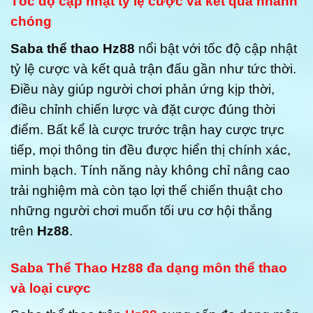
Tốc độ cập nhật tỷ lệ cược và kết quả nhanh
chóng
Saba thể thao Hz88
nổi bật với tốc độ cập nhật
tỷ lệ cược và kết quả trận đấu gần như tức thời.
Điều này giúp người chơi phản ứng kịp thời,
điều chỉnh chiến lược và đặt cược đúng thời
điểm. Bất kể là cược trước trận hay cược trực
tiếp, mọi thông tin đều được hiển thị chính xác,
minh bạch. Tính năng này không chỉ nâng cao
trải nghiệm mà còn tạo lợi thế chiến thuật cho
những người chơi muốn tối ưu cơ hội thắng
trên
Hz88
.
Saba Thể Thao Hz88 đa dạng môn thể thao
và loại cược