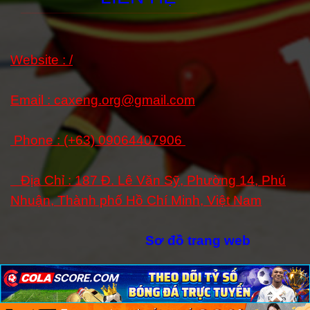
Website : /
Email :
caxeng.org@gmail.com
Phone :
(+63) 09064407906
Địa Chỉ :
187 Đ. Lê Văn Sỹ, Phường 14, Phú
Nhuận, Thành phố Hồ Chí Minh, Việt Nam
Sơ đồ trang web
×
×
×
Copyright 2026 ©
Flatsome Theme