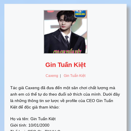
Gin Tuấn Kiệt
Caxeng
|
Gin Tuấn Kiệt
Tác giả Caxeng đã đưa đến một sân chơi chất lượng mà
anh em có thể tự do theo đuổi sở thích của mình. Dưới đây
là những thông tin sơ lược về profile của CEO Gin Tuấn
Kiệt để độc giả tham khảo:
Họ và tên: Gin Tuấn Kiệt
Giới tính: 10/01/2000