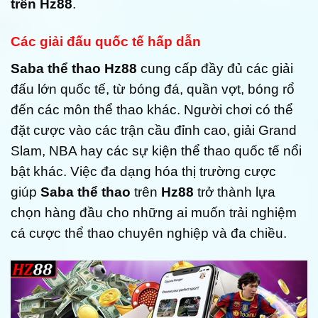
trên Hz88
.
Các giải đấu quốc tế hấp dẫn
Saba thể thao Hz88
cung cấp đầy đủ các giải
đấu lớn quốc tế, từ bóng đá, quần vợt, bóng rổ
đến các môn thể thao khác. Người chơi có thể
đặt cược vào các trận cầu đỉnh cao, giải Grand
Slam, NBA hay các sự kiện thể thao quốc tế nổi
bật khác. Việc đa dạng hóa thị trường cược
giúp
Saba thể thao
trên
Hz88
trở thành lựa
chọn hàng đầu cho những ai muốn trải nghiệm
cá cược thể thao chuyên nghiệp và đa chiều.