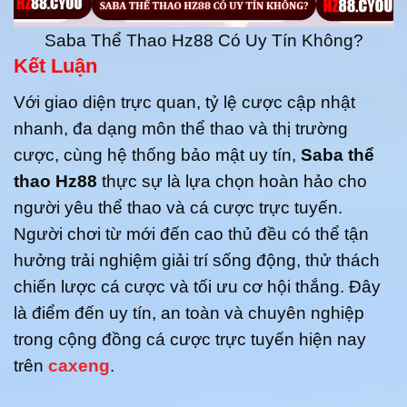
Saba Thể Thao Hz88 Có Uy Tín Không?
Kết Luận
Với giao diện trực quan, tỷ lệ cược cập nhật
nhanh, đa dạng môn thể thao và thị trường
cược, cùng hệ thống bảo mật uy tín,
Saba thể
thao Hz88
thực sự là lựa chọn hoàn hảo cho
người yêu thể thao và cá cược trực tuyến.
Người chơi từ mới đến cao thủ đều có thể tận
hưởng trải nghiệm giải trí sống động, thử thách
chiến lược cá cược và tối ưu cơ hội thắng. Đây
là điểm đến uy tín, an toàn và chuyên nghiệp
trong cộng đồng cá cược trực tuyến hiện nay
trên
caxeng
.