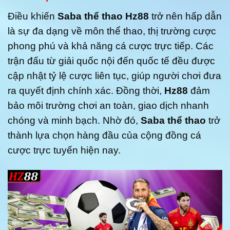
Điều khiến
Saba thể thao Hz88
trở nên hấp dẫn
là sự đa dạng về môn thể thao, thị trường cược
phong phú và khả năng cá cược trực tiếp. Các
trận đấu từ giải quốc nội đến quốc tế đều được
cập nhật tỷ lệ cược liên tục, giúp người chơi đưa
ra quyết định chính xác. Đồng thời,
Hz88
đảm
bảo môi trường chơi an toàn, giao dịch nhanh
chóng và minh bạch. Nhờ đó,
Saba thể thao
trở
thành lựa chọn hàng đầu của cộng đồng cá
cược trực tuyến hiện nay.