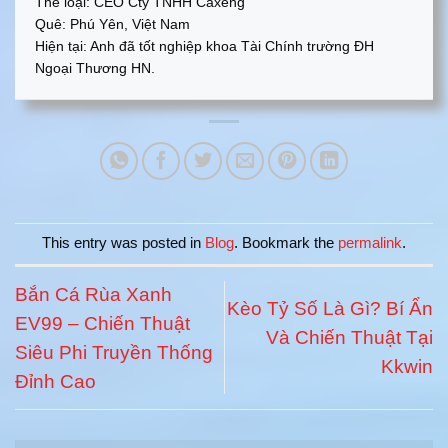
Thể loại: CEO Cty TNHH Caxeng
Quê: Phú Yên, Việt Nam
Hiện tại: Anh đã tốt nghiệp khoa Tài Chính trường ĐH
Ngoại Thương HN.
This entry was posted in
Blog
. Bookmark the
permalink
.
Bắn Cá Rùa Xanh
Kèo Tỷ Số Là Gì? Bí Ẩn
EV99 – Chiến Thuật
Và Chiến Thuật Tại
Siêu Phi Truyền Thống
Kkwin
Đỉnh Cao