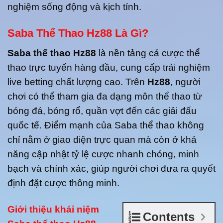
nghiệm sống động và kịch tính.
Saba Thể Thao Hz88 Là Gì?
Saba thể thao Hz88
là nền tảng cá cược thể
thao trực tuyến hàng đầu, cung cấp trải nghiệm
live betting chất lượng cao. Trên
Hz88
, người
chơi có thể tham gia đa dạng môn thể thao từ
bóng đá, bóng rổ, quần vợt đến các giải đấu
quốc tế. Điểm mạnh của Saba thể thao không
chỉ nằm ở giao diện trực quan mà còn ở khả
năng cập nhật tỷ lệ cược nhanh chóng, minh
bạch và chính xác, giúp người chơi đưa ra quyết
định đặt cược thông minh.
Giới thiệu khái niệm
Contents