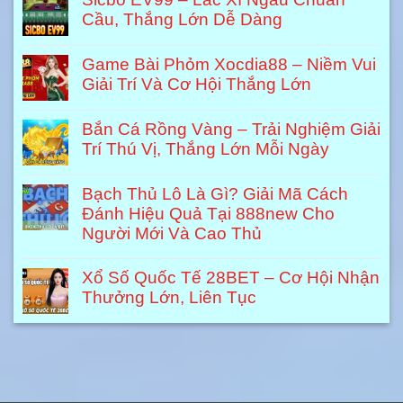
Cầu, Thắng Lớn Dễ Dàng
Game Bài Phỏm Xocdia88 – Niềm Vui
Giải Trí Và Cơ Hội Thắng Lớn
Bắn Cá Rồng Vàng – Trải Nghiệm Giải
Trí Thú Vị, Thắng Lớn Mỗi Ngày
Bạch Thủ Lô Là Gì? Giải Mã Cách
Đánh Hiệu Quả Tại 888new Cho
Người Mới Và Cao Thủ
Xổ Số Quốc Tế 28BET – Cơ Hội Nhận
Thưởng Lớn, Liên Tục