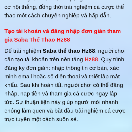
cơ hội thắng, đồng thời trải nghiệm cá cược thể
thao một cách chuyên nghiệp và hấp dẫn.
Tạo tài khoản và đăng nhập đơn giản tham
gia Saba Thể Thao Hz88
Để trải nghiệm
Saba thể thao Hz88
, người chơi
cần tạo tài khoản trên nền tảng
Hz88
. Quy trình
đăng ký đơn giản: nhập thông tin cơ bản, xác
minh email hoặc số điện thoại và thiết lập mật
khẩu. Sau khi hoàn tất, người chơi có thể đăng
nhập, nạp tiền và tham gia cá cược ngay lập
tức. Sự thuận tiện này giúp người mới nhanh
chóng làm quen và bắt đầu trải nghiệm cá cược
trực tuyến một cách suôn sẻ.