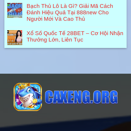
Bạch Thủ Lô Là Gì? Giải Mã Cách
Đánh Hiệu Quả Tại 888new Cho
Người Mới Và Cao Thủ
Xổ Số Quốc Tế 28BET – Cơ Hội Nhận
Thưởng Lớn, Liên Tục