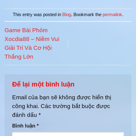
This entry was posted in
Blog
. Bookmark the
permalink
.
Game Bài Phỏm
Xocdia88 – Niềm Vui
Giải Trí Và Cơ Hội
Thắng Lớn
Để lại một bình luận
Email của bạn sẽ không được hiển thị
công khai.
Các trường bắt buộc được
đánh dấu
*
Bình luận
*