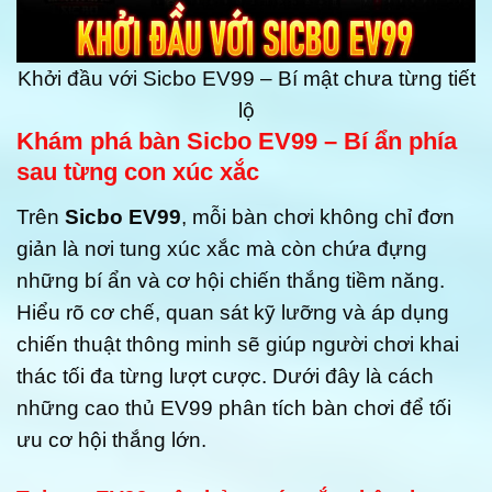
Khởi đầu với Sicbo EV99 – Bí mật chưa từng tiết
lộ
Khám phá bàn Sicbo EV99 – Bí ẩn phía
sau từng con xúc xắc
Trên
Sicbo EV99
, mỗi bàn chơi không chỉ đơn
giản là nơi tung xúc xắc mà còn chứa đựng
những bí ẩn và cơ hội chiến thắng tiềm năng.
Hiểu rõ cơ chế, quan sát kỹ lưỡng và áp dụng
chiến thuật thông minh sẽ giúp người chơi khai
thác tối đa từng lượt cược. Dưới đây là cách
những cao thủ EV99 phân tích bàn chơi để tối
ưu cơ hội thắng lớn.