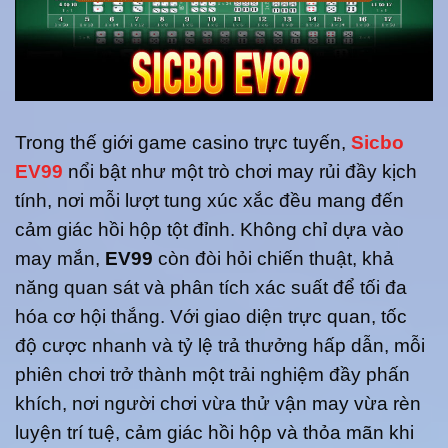
Trong thế giới game casino trực tuyến,
Sicbo
EV99
nổi bật như một trò chơi may rủi đầy kịch
tính, nơi mỗi lượt tung xúc xắc đều mang đến
cảm giác hồi hộp tột đỉnh. Không chỉ dựa vào
may mắn,
EV99
còn đòi hỏi chiến thuật, khả
năng quan sát và phân tích xác suất để tối đa
hóa cơ hội thắng. Với giao diện trực quan, tốc
độ cược nhanh và tỷ lệ trả thưởng hấp dẫn, mỗi
phiên chơi trở thành một trải nghiệm đầy phấn
khích, nơi người chơi vừa thử vận may vừa rèn
luyện trí tuệ, cảm giác hồi hộp và thỏa mãn khi