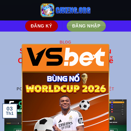
Skip
to
content
ĐĂNG KÝ
ĐĂNG NHẬP
BLOG
Sicbo EV99 – Lắc Xí Ngầu
×
Chuẩn Cầu, Thắng Lớn Dễ
Dàng
POSTED ON
THÁNG 1 3, 2026
BY
GIN TUẤN KIỆT
03
Th1