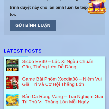
trình duyệt này cho lần bình luận kế tiếp của
tôi.
LATEST POSTS
Sicbo EV99 – Lắc Xí Ngầu Chuẩn
Cầu, Thắng Lớn Dễ Dàng
Game Bài Phỏm Xocdia88 – Niềm Vui
Giải Trí Và Cơ Hội Thắng Lớn
Bắn Cá Rồng Vàng – Trải Nghiệm Giải
Trí Thú Vị, Thắng Lớn Mỗi Ngày