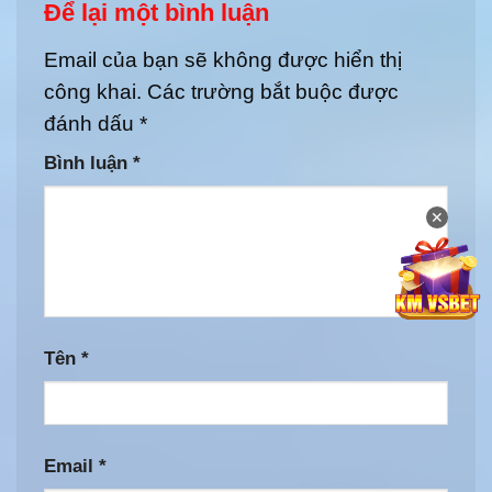
Để lại một bình luận
Email của bạn sẽ không được hiển thị
công khai.
Các trường bắt buộc được
đánh dấu
*
Bình luận
*
✕
Tên
*
Email
*