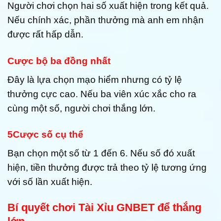
Người chơi chọn hai số xuất hiện trong kết quả.
Nếu chính xác, phần thưởng mà anh em nhận
được rất hấp dẫn.
Cược bộ ba đồng nhất
Đây là lựa chọn mạo hiểm nhưng có tỷ lệ
thưởng cực cao. Nếu ba viên xúc xắc cho ra
cùng một số, người chơi thắng lớn.
5Cược số cụ thể
Bạn chọn một số từ 1 đến 6. Nếu số đó xuất
hiện, tiền thưởng được trả theo tỷ lệ tương ứng
với số lần xuất hiện.
Bí quyết chơi Tài Xỉu GNBET để thắng