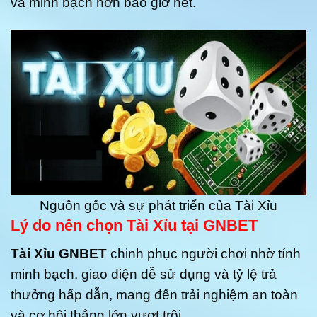
và minh bạch hơn bao giờ hết.
Nguồn gốc và sự phát triển của Tài Xỉu
Lý do nên chọn Tài Xỉu tại GNBET
Tài Xỉu GNBET
chinh phục người chơi nhờ tính
minh bạch, giao diện dễ sử dụng và tỷ lệ trả
thưởng hấp dẫn, mang đến trải nghiệm an toàn
và cơ hội thắng lớn vượt trội.