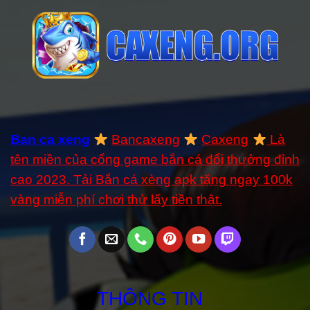
Ban ca xeng
Bancaxeng
Caxeng
Là
tên miền của cổng game bắn cá đổi thưởng đỉnh
cao 2023. Tải Bắn cá xèng apk tặng ngay 100k
vàng miễn phí chơi thử lấy tiền thật.
THÔNG TIN