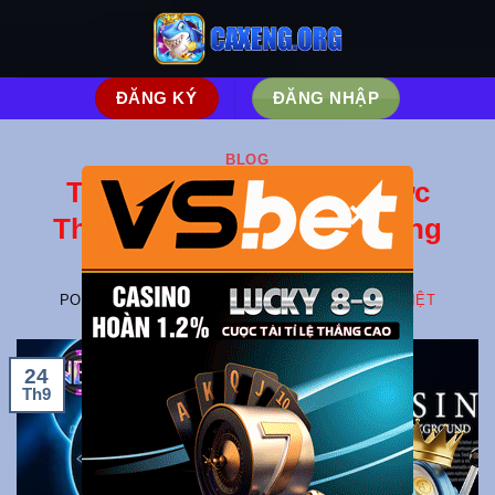
Skip
to
content
ĐĂNG KÝ
ĐĂNG NHẬP
BLOG
Tài Xỉu GNBET – Đặt Cược
×
Thông Minh, Thắng Dễ Dàng
POSTED ON
THÁNG 9 24, 2025
BY
GIN TUẤN KIỆT
24
Th9