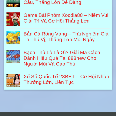
Cầu, Thắng Lớn Dễ Dàng
Game Bài Phỏm Xocdia88 – Niềm Vui
Giải Trí Và Cơ Hội Thắng Lớn
Bắn Cá Rồng Vàng – Trải Nghiệm Giải
Trí Thú Vị, Thắng Lớn Mỗi Ngày
Bạch Thủ Lô Là Gì? Giải Mã Cách
Đánh Hiệu Quả Tại 888new Cho
Người Mới Và Cao Thủ
Xổ Số Quốc Tế 28BET – Cơ Hội Nhận
Thưởng Lớn, Liên Tục