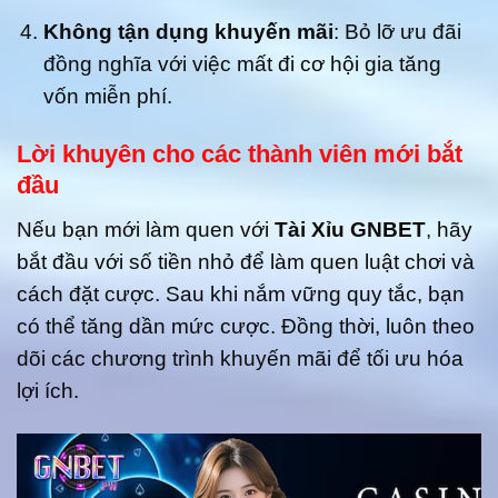
Không tận dụng khuyến mãi
: Bỏ lỡ ưu đãi
đồng nghĩa với việc mất đi cơ hội gia tăng
vốn miễn phí.
Lời khuyên cho các thành viên mới bắt
đầu
Nếu bạn mới làm quen với
Tài Xỉu GNBET
, hãy
bắt đầu với số tiền nhỏ để làm quen luật chơi và
cách đặt cược. Sau khi nắm vững quy tắc, bạn
có thể tăng dần mức cược. Đồng thời, luôn theo
dõi các chương trình khuyến mãi để tối ưu hóa
lợi ích.