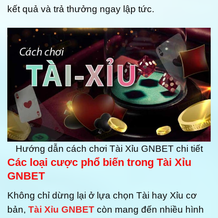
kết quả và trả thưởng ngay lập tức.
Hướng dẫn cách chơi Tài Xỉu GNBET chi tiết
Các loại cược phổ biến trong Tài Xỉu
GNBET
Không chỉ dừng lại ở lựa chọn Tài hay Xỉu cơ
bản,
Tài Xỉu GNBET
còn mang đến nhiều hình