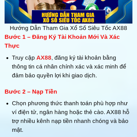
Hướng Dẫn Tham Gia Xổ Số Siêu Tốc AX88
Bước 1 – Đăng Ký Tài Khoản Mới Và Xác
Thực
Truy cập
AX88
, đăng ký tài khoản bằng
thông tin cá nhân chính xác và xác minh để
đảm bảo quyền lợi khi giao dịch.
Bước 2 – Nạp Tiền
Chọn phương thức thanh toán phù hợp như
ví điện tử, ngân hàng hoặc thẻ cào. AX88 hỗ
trợ nhiều kênh nạp tiền nhanh chóng và bảo
mật.