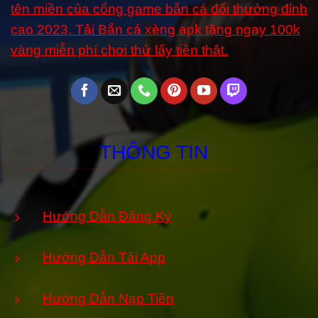
tên miền của cổng game bắn cá đổi thưởng đỉnh
cao 2023. Tải Bắn cá xèng apk tặng ngay 100k
vàng miễn phí chơi thử lấy tiền thật.
THÔNG TIN
Hướng Dẫn Đăng Ký
Hướng Dẫn Tải App
Hướng Dẫn Nạp Tiền