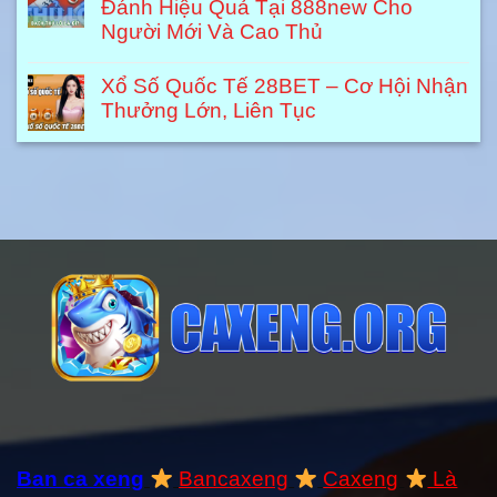
Đánh Hiệu Quả Tại 888new Cho
Người Mới Và Cao Thủ
Xổ Số Quốc Tế 28BET – Cơ Hội Nhận
Thưởng Lớn, Liên Tục
Ban ca xeng
Bancaxeng
Caxeng
Là