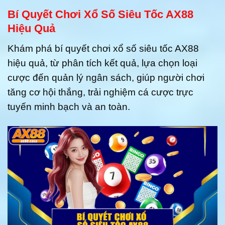
Bí Quyết Chơi Xổ Số Siêu Tốc AX88
Hiệu Quả
Khám phá bí quyết chơi xổ số siêu tốc AX88
hiệu quả, từ phân tích kết quả, lựa chọn loại
cược đến quản lý ngân sách, giúp người chơi
tăng cơ hội thắng, trải nghiệm cá cược trực
tuyến minh bạch và an toàn.