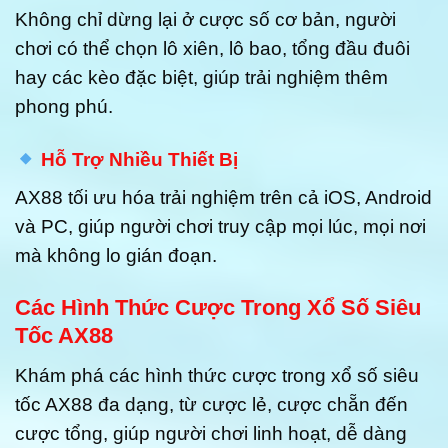
Không chỉ dừng lại ở cược số cơ bản, người
chơi có thể chọn lô xiên, lô bao, tổng đầu đuôi
hay các kèo đặc biệt, giúp trải nghiệm thêm
phong phú.
Hỗ Trợ Nhiều Thiết Bị
AX88 tối ưu hóa trải nghiệm trên cả iOS, Android
và PC, giúp người chơi truy cập mọi lúc, mọi nơi
mà không lo gián đoạn.
Các Hình Thức Cược Trong Xổ Số Siêu
Tốc AX88
Khám phá các hình thức cược trong xổ số siêu
tốc AX88 đa dạng, từ cược lẻ, cược chẵn đến
cược tổng, giúp người chơi linh hoạt, dễ dàng