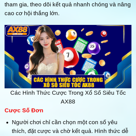
tham gia, theo dõi kết quả nhanh chóng và nâng
cao cơ hội thắng lớn.
Các Hình Thức Cược Trong Xổ Số Siêu Tốc
AX88
Cược Số Đơn
Người chơi chỉ cần chọn một con số yêu
thích, đặt cược và chờ kết quả. Hình thức dễ