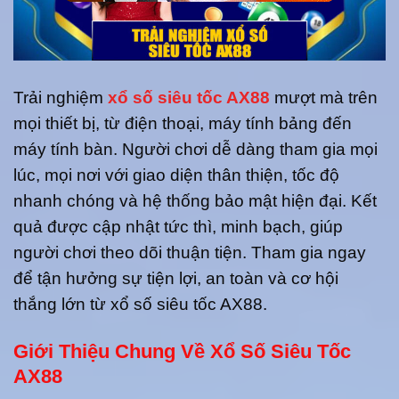
Trải nghiệm
xổ số siêu tốc AX88
mượt mà trên
mọi thiết bị, từ điện thoại, máy tính bảng đến
máy tính bàn. Người chơi dễ dàng tham gia mọi
lúc, mọi nơi với giao diện thân thiện, tốc độ
nhanh chóng và hệ thống bảo mật hiện đại. Kết
quả được cập nhật tức thì, minh bạch, giúp
người chơi theo dõi thuận tiện. Tham gia ngay
để tận hưởng sự tiện lợi, an toàn và cơ hội
thắng lớn từ xổ số siêu tốc AX88.
Giới Thiệu Chung Về Xổ Số Siêu Tốc
AX88