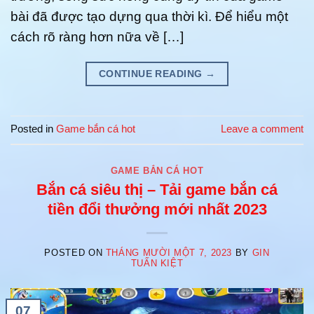
bài đã được tạo dựng qua thời kì. Để hiểu một
cách rõ ràng hơn nữa về […]
CONTINUE READING
→
Posted in
Game bắn cá hot
Leave a comment
GAME BẮN CÁ HOT
Bắn cá siêu thị – Tải game bắn cá
tiền đổi thưởng mới nhất 2023
POSTED ON
THÁNG MƯỜI MỘT 7, 2023
BY
GIN
TUẤN KIỆT
07