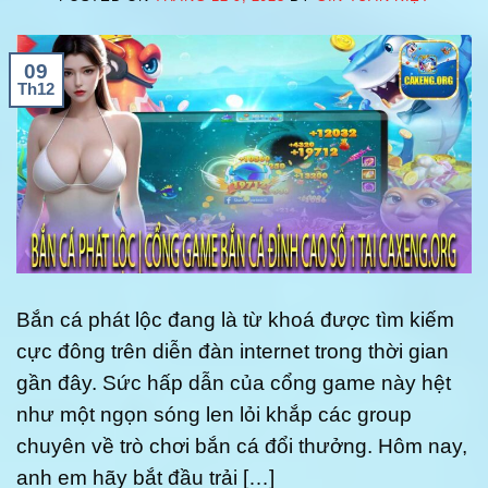
09
Th12
Bắn cá phát lộc đang là từ khoá được tìm kiếm
cực đông trên diễn đàn internet trong thời gian
gần đây. Sức hấp dẫn của cổng game này hệt
như một ngọn sóng len lỏi khắp các group
chuyên về trò chơi bắn cá đổi thưởng. Hôm nay,
anh em hãy bắt đầu trải […]