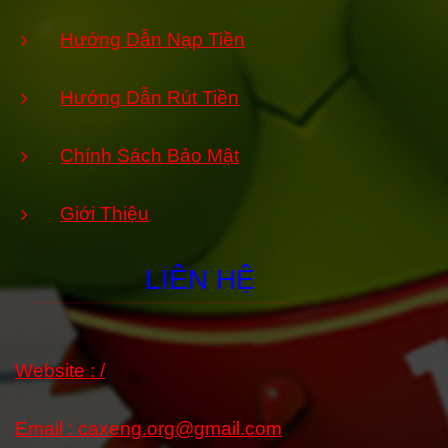
Hướng Dẫn Nạp Tiền
Hướng Dẫn Rút Tiền
Chính Sách Bảo Mật
Giới Thiệu
LIÊN HỆ
Website : /
Email :
caxeng.org@gmail.com