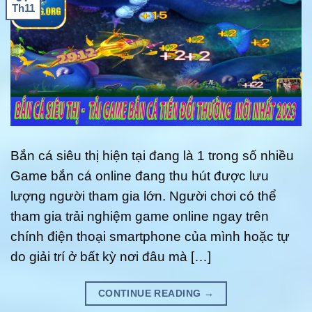
Th11
Bắn cá siêu thị hiện tại đang là 1 trong số nhiều
Game bắn cá online đang thu hút được lưu
lượng người tham gia lớn. Người chơi có thể
tham gia trải nghiệm game online ngay trên
chính điện thoại smartphone của mình hoặc tự
do giải trí ở bất kỳ nơi đâu mà […]
CONTINUE READING
→