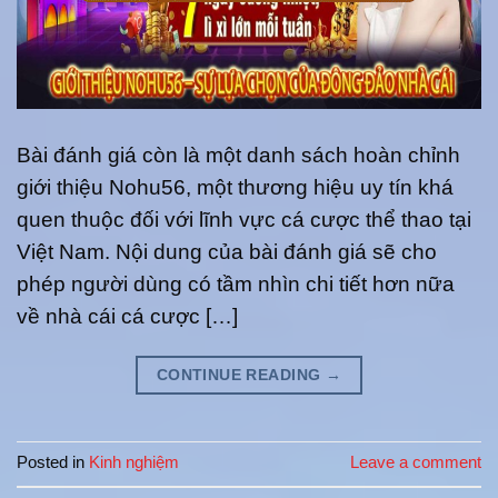
Bài đánh giá còn là một danh sách hoàn chỉnh
giới thiệu Nohu56, một thương hiệu uy tín khá
quen thuộc đối với lĩnh vực cá cược thể thao tại
Việt Nam. Nội dung của bài đánh giá sẽ cho
phép người dùng có tầm nhìn chi tiết hơn nữa
về nhà cái cá cược […]
CONTINUE READING
→
Posted in
Kinh nghiệm
Leave a comment