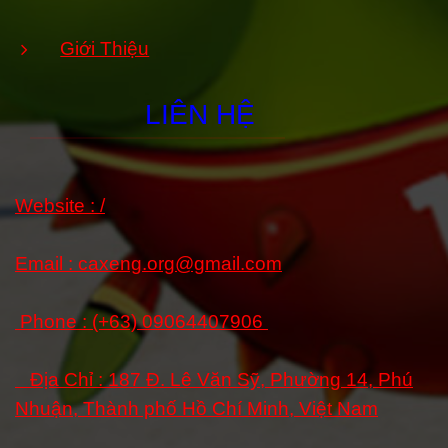
Giới Thiệu
LIÊN HỆ
Website : /
Email :
caxeng.org@gmail.com
Phone :
(+63) 09064407906
Địa Chỉ :
187 Đ. Lê Văn Sỹ, Phường 14, Phú
Nhuận, Thành phố Hồ Chí Minh, Việt Nam