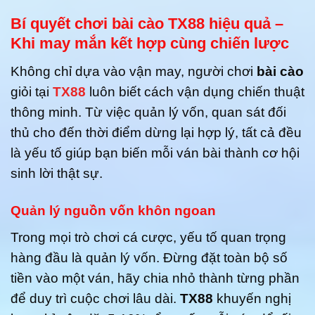
Bí quyết chơi bài cào TX88 hiệu quả –
Khi may mắn kết hợp cùng chiến lược
Không chỉ dựa vào vận may, người chơi
bài cào
giỏi tại
TX88
luôn biết cách vận dụng chiến thuật
thông minh. Từ việc quản lý vốn, quan sát đối
thủ cho đến thời điểm dừng lại hợp lý, tất cả đều
là yếu tố giúp bạn biến mỗi ván bài thành cơ hội
sinh lời thật sự.
Quản lý nguồn vốn khôn ngoan
Trong mọi trò chơi cá cược, yếu tố quan trọng
hàng đầu là quản lý vốn. Đừng đặt toàn bộ số
tiền vào một ván, hãy chia nhỏ thành từng phần
để duy trì cuộc chơi lâu dài.
TX88
khuyến nghị