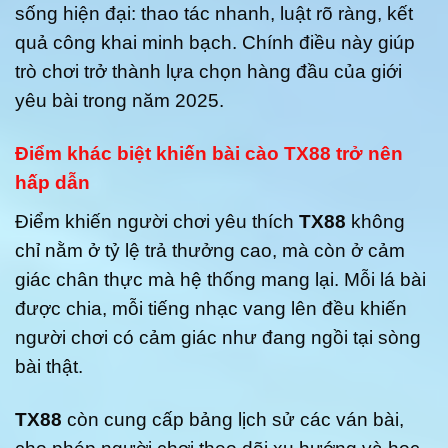
sống hiện đại: thao tác nhanh, luật rõ ràng, kết
quả công khai minh bạch. Chính điều này giúp
trò chơi trở thành lựa chọn hàng đầu của giới
yêu bài trong năm 2025.
Điểm khác biệt khiến bài cào TX88 trở nên
hấp dẫn
Điểm khiến người chơi yêu thích
TX88
không
chỉ nằm ở tỷ lệ trả thưởng cao, mà còn ở cảm
giác chân thực mà hệ thống mang lại. Mỗi lá bài
được chia, mỗi tiếng nhạc vang lên đều khiến
người chơi có cảm giác như đang ngồi tại sòng
bài thật.
TX88
còn cung cấp bảng lịch sử các ván bài,