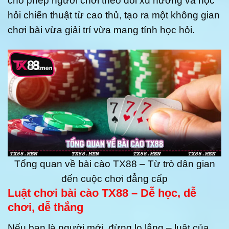
cho phép người chơi theo dõi xu hướng và học
hỏi chiến thuật từ cao thủ, tạo ra một không gian
chơi bài vừa giải trí vừa mang tính học hỏi.
Tổng quan về bài cào TX88 – Từ trò dân gian
đến cuộc chơi đẳng cấp
Luật chơi bài cào TX88 – Dễ học, dễ
chơi, dễ thắng
Nếu bạn là người mới, đừng lo lắng – luật của