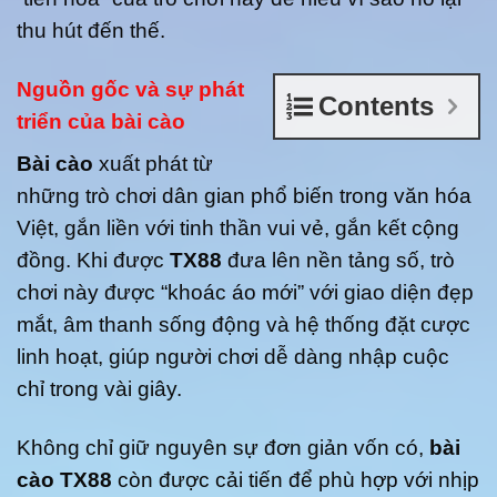
thu hút đến thế.
Nguồn gốc và sự phát
Contents
triển của bài cào
Bài cào
xuất phát từ
những trò chơi dân gian phổ biến trong văn hóa
Việt, gắn liền với tinh thần vui vẻ, gắn kết cộng
đồng. Khi được
TX88
đưa lên nền tảng số, trò
chơi này được “khoác áo mới” với giao diện đẹp
mắt, âm thanh sống động và hệ thống đặt cược
linh hoạt, giúp người chơi dễ dàng nhập cuộc
chỉ trong vài giây.
Không chỉ giữ nguyên sự đơn giản vốn có,
bài
cào TX88
còn được cải tiến để phù hợp với nhịp