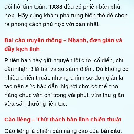
đòi hỏi tính toán,
TX88
đều có phiên bản phù
hợp. Hãy cùng khám phá từng biến thể để chọn
ra phong cách phù hợp với bạn nhất.
Bài cào truyền thống – Nhanh, đơn giản và
đầy kịch tính
Phiên bản này giữ nguyên lối chơi cổ điển, chỉ
cần nhận 3 lá bài và so sánh điểm. Dù không có
nhiều chiến thuật, nhưng chính sự đơn giản lại
tạo nên sức hấp dẫn. Người chơi có thể chơi
hàng chục ván chỉ trong vài phút, vừa thư giãn
vừa săn thưởng liên tục.
Cào liêng – Thử thách bản lĩnh chiến thuật
Cào liêng là phiên bản nâng cao của
bài cào
,