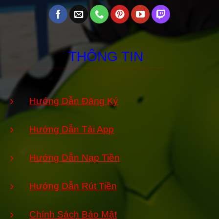
THÔNG TIN
Hướng Dẫn Đăng Ký
Hướng Dẫn Tải App
Hướng Dẫn Nạp Tiền
Hướng Dẫn Rút Tiền
Chính Sách Bảo Mật