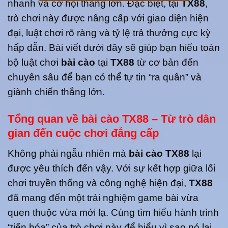
nhanh và cơ hội thắng lớn. Đặc biệt, tại
TX88
,
trò chơi này được nâng cấp với giao diện hiện
đại, luật chơi rõ ràng và tỷ lệ trả thưởng cực kỳ
hấp dẫn. Bài viết dưới đây sẽ giúp bạn hiểu toàn
bộ luật chơi
bài cào
tại
TX88
từ cơ bản đến
chuyên sâu để bạn có thể tự tin “ra quân” và
giành chiến thắng lớn.
Tổng quan về bài cào TX88 – Từ trò dân
gian đến cuộc chơi đẳng cấp
Không phải ngẫu nhiên mà
bài cào TX88
lại
được yêu thích đến vậy. Với sự kết hợp giữa lối
chơi truyền thống và công nghệ hiện đại,
TX88
đã mang đến một trải nghiệm game bài vừa
quen thuộc vừa mới lạ. Cùng tìm hiểu hành trình
“tiến hóa” của trò chơi này để hiểu vì sao nó lại