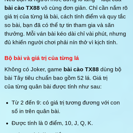
bài cào TX88
vô cùng đơn giản. Chỉ cần nắm rõ
giá trị của từng lá bài, cách tính điểm và quy tắc
so bài, bạn đã có thể tự tin tham gia và săn
thưởng. Mỗi ván bài kéo dài chỉ vài phút, nhưng
đủ khiến người chơi phải nín thở vì kịch tính.
Bộ bài và giá trị của từng lá
Không có Joker, game
bài cào TX88
dùng bộ
bài Tây tiêu chuẩn bao gồm 52 lá. Giá trị
của từng quân bài được tính như sau:
Từ 2 đến 9: có giá trị tương đương với con
số in trên quân bài.
Được tính là 0 điểm, 10, J, Q, K.