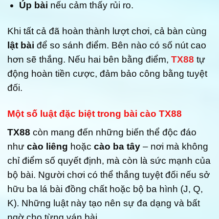
Úp bài
nếu cảm thấy rủi ro.
Khi tất cả đã hoàn thành lượt chơi, cả bàn cùng
lật bài
để so sánh điểm. Bên nào có số nút cao
hơn sẽ thắng. Nếu hai bên bằng điểm,
TX88
tự
động hoàn tiền cược, đảm bảo công bằng tuyệt
đối.
Một số luật đặc biệt trong bài cào TX88
TX88
còn mang đến những biến thể độc đáo
như
cào liêng
hoặc
cào ba tây
– nơi mà không
chỉ điểm số quyết định, mà còn là sức mạnh của
bộ bài. Người chơi có thể thắng tuyệt đối nếu sở
hữu ba lá bài đồng chất hoặc bộ ba hình (J, Q,
K). Những luật này tạo nên sự đa dạng và bất
ngờ cho từng ván bài.