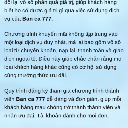
đổi lại vô số phần quà giá trị, giúp khách hàng
biết họ có được giá trị gì qua việc sử dụng dịch
vụ của
Ban ca 777
.
Chương trình khuyến mãi không tập trung vào
một loại dịch vụ duy nhất, mà lại bao gồm vô số
loại từ chuyển khoản, nạp lại, thanh toán và giao
dịch ngoại tệ. Điều này giúp chắc chắn rằng mọi
loại khách hàng khác cũng có cơ hội sử dụng
cùng thưởng thức ưu đãi.
Quy trình đăng ký tham gia chương trình thành
viên
Ban ca 777
dễ dàng và đơn giản, giúp mỗi
khách hàng mau chóng trở thành thành viên và
nhận ưu đãi. Tài khoản dành cho mọi đơn.