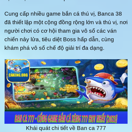
Cung cấp nhiều game bắn cá thú vị, Banca 38
đã thiết lập một cộng đồng rộng lớn và thú vị, nơi
người chơi có cơ hội tham gia vô số các ván
chiến nảy lửa, tiêu diệt Boss hấp dẫn, cùng
khám phá vô số chế độ giải trí đa dạng.
Khái quát chi tiết về Ban ca 777