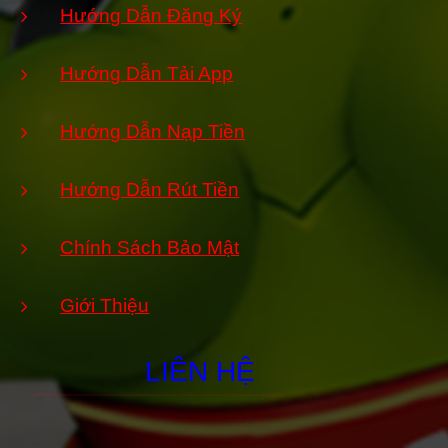
Hướng Dẫn Đăng Ký
Hướng Dẫn Tải App
Hướng Dẫn Nạp Tiền
Hướng Dẫn Rút Tiền
Chính Sách Bảo Mật
Giới Thiệu
LIÊN HỆ