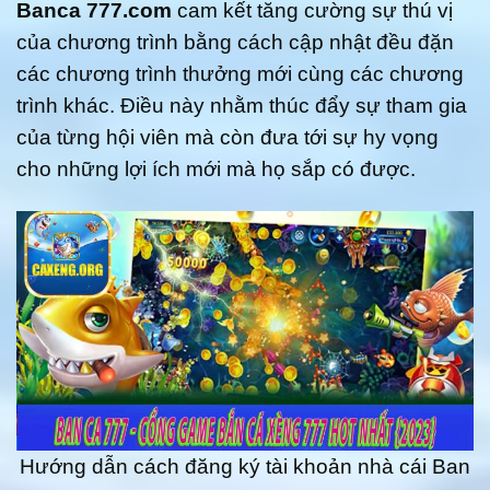
Banca 777.com
cam kết tăng cường sự thú vị
của chương trình bằng cách cập nhật đều đặn
các chương trình thưởng mới cùng các chương
trình khác. Điều này nhằm thúc đẩy sự tham gia
của từng hội viên mà còn đưa tới sự hy vọng
cho những lợi ích mới mà họ sắp có được.
Hướng dẫn cách đăng ký tài khoản nhà cái Ban