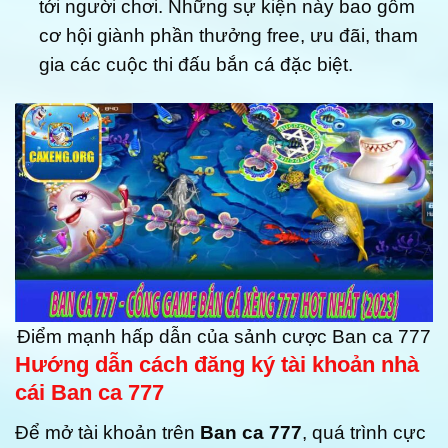
tới người chơi. Những sự kiện này bao gồm
cơ hội giành phần thưởng free, ưu đãi, tham
gia các cuộc thi đấu bắn cá đặc biệt.
Điểm mạnh hấp dẫn của sảnh cược Ban ca 777
Hướng dẫn cách đăng ký tài khoản nhà
cái Ban ca 777
Để mở tài khoản trên
Ban ca 777
, quá trình cực