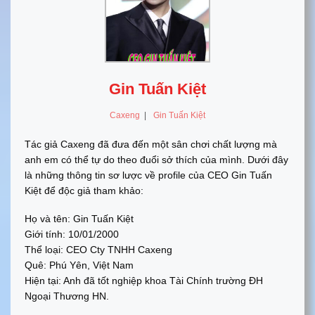
Gin Tuấn Kiệt
Caxeng
|
Gin Tuấn Kiệt
Tác giả Caxeng đã đưa đến một sân chơi chất lượng mà
anh em có thể tự do theo đuổi sở thích của mình. Dưới đây
là những thông tin sơ lược về profile của CEO Gin Tuấn
Kiệt để độc giả tham khảo:
Họ và tên: Gin Tuấn Kiệt
Giới tính: 10/01/2000
Thể loại: CEO Cty TNHH Caxeng
Quê: Phú Yên, Việt Nam
Hiện tại: Anh đã tốt nghiệp khoa Tài Chính trường ĐH
Ngoại Thương HN.