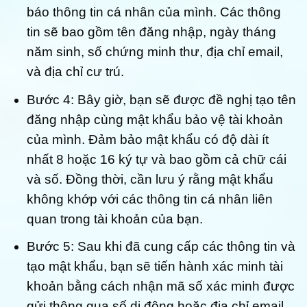
báo thông tin cá nhân của mình. Các thông
tin sẽ bao gồm tên đăng nhập, ngày tháng
năm sinh, số chứng minh thư, địa chỉ email,
và địa chỉ cư trú.
Bước 4: Bây giờ, bạn sẽ được đề nghị tạo tên
đăng nhập cùng mật khẩu bảo vệ tài khoản
của mình. Đảm bảo mật khẩu có độ dài ít
nhất 8 hoặc 16 ký tự và bao gồm cả chữ cái
và số. Đồng thời, cần lưu ý rằng mật khẩu
không khớp với các thông tin cá nhân liên
quan trong tài khoản của bạn.
Bước 5: Sau khi đã cung cấp các thông tin và
tạo mật khẩu, bạn sẽ tiến hành xác minh tài
khoản bằng cách nhận mã số xác minh được
gửi thông qua số di động hoặc địa chỉ email