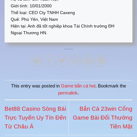
Giới tính: 10/01/2000
Thể loại: CEO Cty TNHH Caxeng
Quê: Phú Yên, Việt Nam
Hiện tại: Anh đã tốt nghiệp khoa Tài Chính trường ĐH
Ngoại Thương HN.
This entry was posted in
Game bắn cá hot
. Bookmark the
permalink
.
Bet88 Casino Sòng Bài
Bắn Cá 23win Cổng
Trực Tuyến Uy Tín Đến
Game Bài Đổi Thưởng
Từ Châu Á
Tiền Mặt