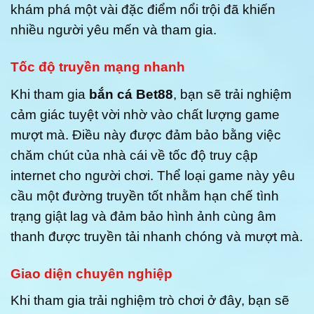
khám phá một vài đặc điểm nổi trội đã khiến
nhiều người yêu mến và tham gia.
Tốc độ truyền mạng nhanh
Khi tham gia
bắn cá Bet88
, bạn sẽ trải nghiệm
cảm giác tuyệt vời nhờ vào chất lượng game
mượt mà. Điều này được đảm bảo bằng việc
chăm chút của nhà cái về tốc độ truy cập
internet cho người chơi. Thể loại game này yêu
cầu một đường truyền tốt nhằm hạn chế tình
trạng giật lag và đảm bảo hình ảnh cùng âm
thanh được truyền tải nhanh chóng và mượt mà.
Giao diện chuyên nghiệp
Khi tham gia trải nghiệm trò chơi ở đây, bạn sẽ