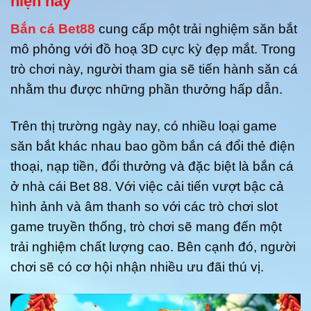
hiện nay
Bắn cá Bet88
cung cấp một trải nghiệm săn bắt
mô phỏng với đồ hoạ 3D cực kỳ đẹp mắt. Trong
trò chơi này, người tham gia sẽ tiến hành săn cá
nhằm thu được những phần thưởng hấp dẫn.
Trên thị trường ngày nay, có nhiều loại game
săn bắt khác nhau bao gồm bắn cá đổi thẻ điện
thoại, nạp tiền, đổi thưởng và đặc biệt là bắn cá
ở nhà cái Bet 88. Với việc cải tiến vượt bậc cả
hình ảnh và âm thanh so với các trò chơi slot
game truyền thống, trò chơi sẽ mang đến một
trải nghiệm chất lượng cao. Bên cạnh đó, người
chơi sẽ có cơ hội nhận nhiều ưu đãi thú vị.