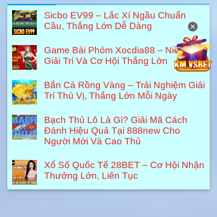
Sicbo EV99 – Lắc Xí Ngầu Chuẩn
Cầu, Thắng Lớn Dễ Dàng
✕
Game Bài Phỏm Xocdia88 – Niềm Vui
Giải Trí Và Cơ Hội Thắng Lớn
Bắn Cá Rồng Vàng – Trải Nghiệm Giải
Trí Thú Vị, Thắng Lớn Mỗi Ngày
Bạch Thủ Lô Là Gì? Giải Mã Cách
Đánh Hiệu Quả Tại 888new Cho
Người Mới Và Cao Thủ
Xổ Số Quốc Tế 28BET – Cơ Hội Nhận
Thưởng Lớn, Liên Tục