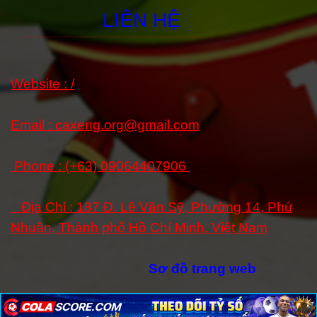
LIÊN HỆ
Website : /
Email :
caxeng.org@gmail.com
Phone :
(+63) 09064407906
Địa Chỉ :
187 Đ. Lê Văn Sỹ, Phường 14, Phú
Nhuận, Thành phố Hồ Chí Minh, Việt Nam
Sơ đồ trang web