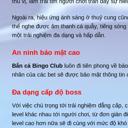
thú vị, làm trái tim người chơi tràn đầy sự hiế
Ngoài ra, hiệu ứng ánh sáng ở thuỷ cung cũn
thể nghe được âm thanh cá quẫy, tiếng sóng b
một trải nghiệm đa dạng và hấp dẫn.
An ninh bảo mật cao
Bắn cá Bingo Club
luôn đi tiên phong về bả
nhân của các bet sẽ được bảo mật thông tin c
Đa dạng cấp độ boss
Với việc chú trọng tới trải nghiệm đẳng cấp
level khác nhau tới người chơi, từ đơn giản 
level cao hơn nữa sẽ đi cùng với mức độ khó 