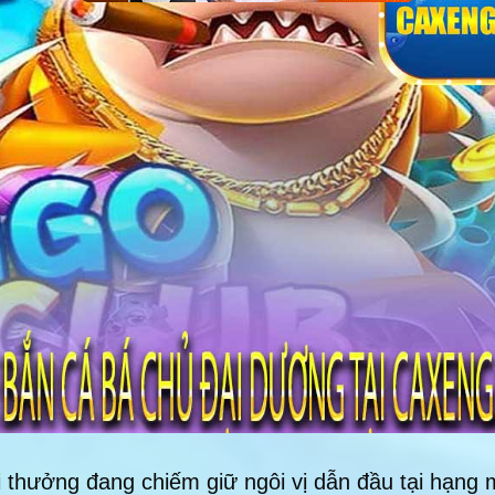
 thưởng đang chiếm giữ ngôi vị dẫn đầu tại hạng