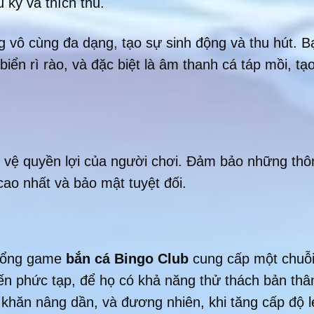
u kỳ và thích thú.
g vô cùng đa dạng, tạo sự sinh động và thu hút. B
iển rì rào, và đặc biệt là âm thanh cá táp mồi, tạ
o vệ quyền lợi của người chơi. Đảm bảo những thôn
ao nhất và bảo mật tuyệt đối.
, cổng game
bắn cá Bingo Club
cung cấp một chuỗi
đến phức tạp, để họ có khả năng thử thách bản thâ
khăn nâng dần, và đương nhiên, khi tăng cấp độ l