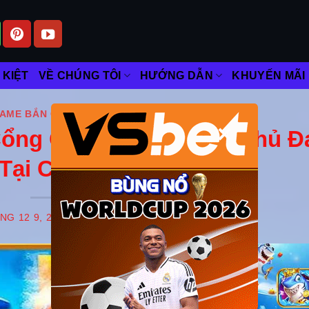
 KIỆT
VỀ CHÚNG TÔI
HƯỚNG DẪN
KHUYẾN MÃI
AME BẮN CÁ HOT
×
Cổng Game Bắn Cá Bá Chủ Đ
Tại Caxeng.Org
NG 12 9, 2023
BY
GIN TUẤN KIỆT