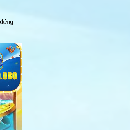
i đứng