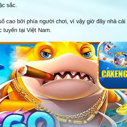
ặc sắc.
ố cao bởi phía người chơi, vì vậy giờ đây nhà cá
 tuyến tại Việt Nam.