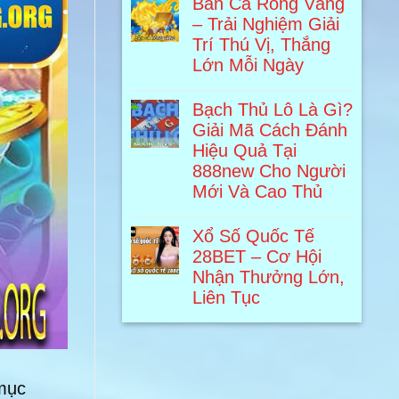
Bắn Cá Rồng Vàng
– Trải Nghiệm Giải
Trí Thú Vị, Thắng
Lớn Mỗi Ngày
Bạch Thủ Lô Là Gì?
Giải Mã Cách Đánh
Hiệu Quả Tại
888new Cho Người
Mới Và Cao Thủ
Xổ Số Quốc Tế
28BET – Cơ Hội
Nhận Thưởng Lớn,
Liên Tục
 mục