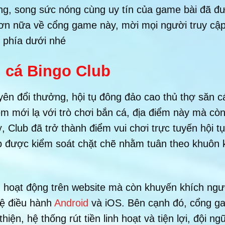
ờng, song sức nóng cùng uy tín của game bài đã đ
hơn nữa về cổng game này, mời mọi người truy cậ
 phía dưới nhé
n cá Bingo Club
ên đổi thưởng, hội tụ đông đảo cao thủ thợ săn 
ệm mới lạ với trò chơi bắn cá, địa điểm này mà cò
, Club đã trở thành điểm vui chơi trực tuyến hội t
b được kiểm soát chặt chẽ nhằm tuân theo khuôn k
hoạt động trên website mà còn khuyến khích ngư
hệ điều hành
Android
và iOS. Bên cạnh đó, cổng g
hiện, hệ thống rút tiền linh hoạt và tiện lợi, đội n