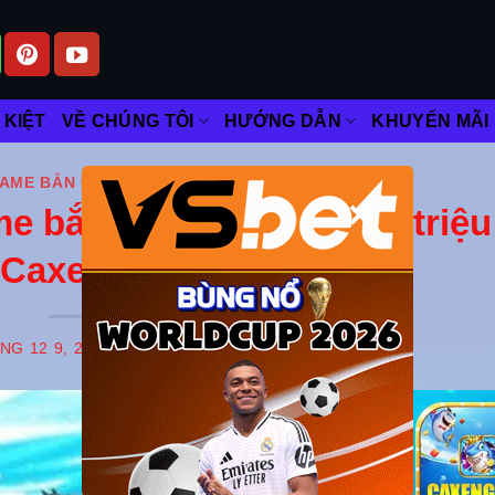
 KIỆT
VỀ CHÚNG TÔI
HƯỚNG DẪN
KHUYẾN MÃI
AME BẮN CÁ HOT
×
 bắn cá bỏ túi cả trăm triệu 
Caxeng
NG 12 9, 2023
BY
GIN TUẤN KIỆT