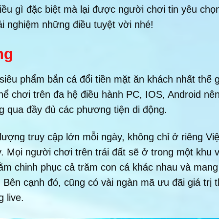
u gì đặc biệt mà lại được người chơi tin yêu chọn
ải nghiệm những điều tuyệt vời nhé!
ng
siêu phẩm bắn cá đổi tiền mặt ăn khách nhất thế g
thể chơi trên đa hệ điều hành PC, IOS, Android nê
ng qua đầy đủ các phương tiện di động.
 lượng truy cập lớn mỗi ngày, không chỉ ở riêng V
 Mọi người chơi trên trái đất sẽ ở trong một khu 
hằm chinh phục cả trăm con cá khác nhau và mang 
Bên cạnh đó, cũng có vài ngàn mã ưu đãi giá trị 
 live.