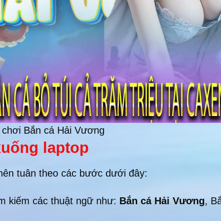
i chơi Bắn cá Hải Vương
xuống laptop
nên tuân theo các bước dưới đây:
ìm kiếm các thuật ngữ như:
Bắn cá Hải Vương
, B