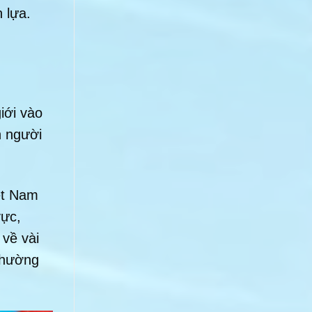
 lựa.
iới vào
n người
iệt Nam
vực,
về vài
thường