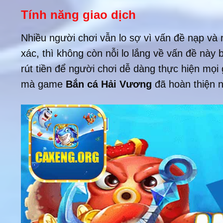
Tính năng giao dịch
Nhiều người chơi vẫn lo sợ vì vấn đề nạp và 
xác, thì không còn nỗi lo lắng về vấn đề này 
rút tiền để người chơi dễ dàng thực hiện mọi
mà game
Bắn cá Hải Vương
đã hoàn thiện 