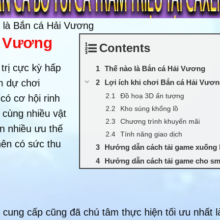
 là Bắn cá Hải Vương
i Vương
Contents
trị cực kỳ hấp
Thế nào là Bắn cá Hải Vương
m dự chơi
Lợi ích khi chơi Bắn cá Hải Vươ
Đồ hoạ 3D ấn tượng
có cơ hội rinh
Kho súng khổng lồ
.. cùng nhiều vật
Chương trình khuyến mãi
n nhiều ưu thế
Tính năng giao dịch
nên có sức thu
Hướng dẫn cách tải game xuống 
Hướng dẫn cách tải game cho s
 cung cấp cũng đã chú tâm thực hiện tối ưu nhất l