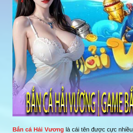
Bắn cá Hải Vương
là cái tên được cực nhiều