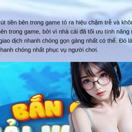
rút tiền bên trong game tỏ ra hiệu chậm trễ và kh
bên trong game, bởi vì nhà cái đã tối ưu tính năng
 giao dịch nhanh chóng gọn gàng nhất có thể. Đó là
nhanh chóng nhất phục vụ người chơi.