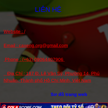
LIÊN HỆ
Website : /
Email :
caxeng.org@gmail.com
Phone :
(+63) 09064407906
Địa Chỉ :
187 Đ. Lê Văn Sỹ, Phường 14, Phú
Nhuận, Thành phố Hồ Chí Minh, Việt Nam
Sơ đồ trang web