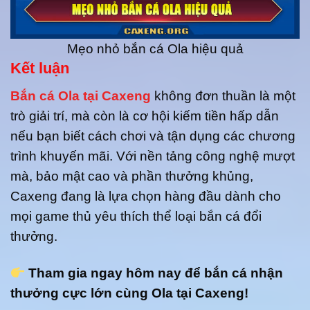
Mẹo nhỏ bắn cá Ola hiệu quả
Kết luận
Bắn cá Ola tại Caxeng
không đơn thuần là một
trò giải trí, mà còn là cơ hội kiếm tiền hấp dẫn
nếu bạn biết cách chơi và tận dụng các chương
trình khuyến mãi. Với nền tảng công nghệ mượt
mà, bảo mật cao và phần thưởng khủng,
Caxeng đang là lựa chọn hàng đầu dành cho
mọi game thủ yêu thích thể loại bắn cá đổi
thưởng.
Tham gia ngay hôm nay để bắn cá nhận
thưởng cực lớn cùng Ola tại Caxeng!