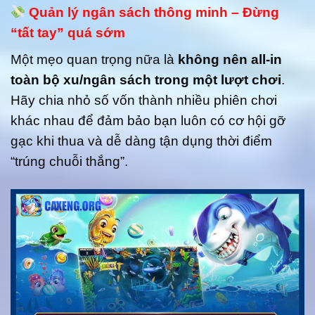
Quản lý ngân sách thông minh – Đừng
“tất tay” quá sớm
Một mẹo quan trọng nữa là
không nên all-in
toàn bộ xu/ngân sách trong một lượt chơi
.
Hãy chia nhỏ số vốn thành nhiều phiên chơi
khác nhau để đảm bảo bạn luôn có cơ hội gỡ
gạc khi thua và dễ dàng tận dụng thời điểm
“trúng chuỗi thắng”.