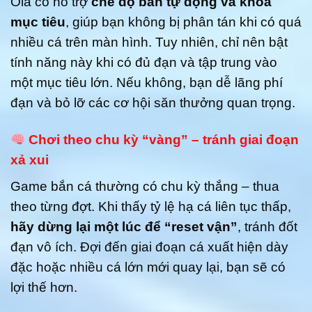
Ola có hỗ trợ
chế độ bắn tự động và khóa
mục tiêu
, giúp bạn không bị phân tán khi có quá
nhiều cá trên màn hình. Tuy nhiên, chỉ nên bật
tính năng này khi có đủ đạn và tập trung vào
một mục tiêu lớn. Nếu không, bạn dễ lãng phí
đạn và bỏ lỡ các cơ hội săn thưởng quan trọng.
Chơi theo chu kỳ “vàng” – tránh giai đoạn
xả xui
Game bắn cá thường có chu kỳ thắng – thua
theo từng đợt. Khi thấy tỷ lệ hạ cá liên tục thấp,
hãy dừng lại một lúc để “reset vận”
, tránh đốt
đạn vô ích. Đợi đến giai đoạn cá xuất hiện dày
đặc hoặc nhiều cá lớn mới quay lại, bạn sẽ có
lợi thế hơn.