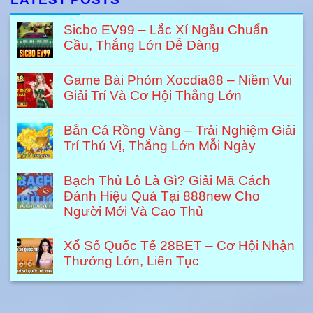
Sicbo EV99 – Lắc Xí Ngầu Chuẩn
Cầu, Thắng Lớn Dễ Dàng
Game Bài Phỏm Xocdia88 – Niềm Vui
Giải Trí Và Cơ Hội Thắng Lớn
Bắn Cá Rồng Vàng – Trải Nghiệm Giải
Trí Thú Vị, Thắng Lớn Mỗi Ngày
Bạch Thủ Lô Là Gì? Giải Mã Cách
Đánh Hiệu Quả Tại 888new Cho
Người Mới Và Cao Thủ
Xổ Số Quốc Tế 28BET – Cơ Hội Nhận
Thưởng Lớn, Liên Tục