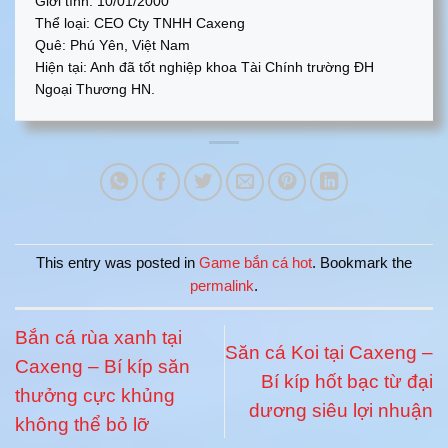
Giới tính: 10/01/2000
Thể loại: CEO Cty TNHH Caxeng
Quê: Phú Yên, Việt Nam
Hiện tại: Anh đã tốt nghiệp khoa Tài Chính trường ĐH
Ngoại Thương HN.
This entry was posted in
Game bắn cá hot
. Bookmark the
permalink
.
Bắn cá rùa xanh tại
Săn cá Koi tại Caxeng –
Caxeng – Bí kíp săn
Bí kíp hốt bạc từ đại
thưởng cực khủng
dương siêu lợi nhuận
không thể bỏ lỡ