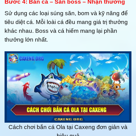
Bước 4: Bắn cá – Săn boss – Nhận thưởng
Sử dụng các loại súng săn, bom và kỹ năng để
tiêu diệt cá. Mỗi loài cá đều mang giá trị thưởng
khác nhau. Boss và cá hiếm mang lại phần
thưởng lớn nhất.
Cách chơi bắn cá Ola tại Caxeng đơn giản và
hiệu quả