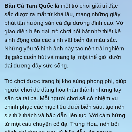
Bắn Cá Tam Quốc
là một trò chơi giải trí đặc
sắc được ra mắt từ khá lâu, mang những giây
phút tận hưởng săn cá đại dương đỉnh cao. Với
giao diện hiện đại, trò chơi nổi bật nhờ thiết kế
sinh động của các sinh vật biển đa màu sắc.
Những yếu tố hình ảnh này tạo nên trải nghiệm
thị giác cuốn hút và mang lại một thế giới dưới
đại dương đầy sức sống.
Trò chơi được trang bị kho súng phong phí, giúp
người chơi dễ dàng hóa thân thành những tay
săn cá tài ba. Mỗi người chơi sẽ có nhiệm vụ
chinh phục các mục tiêu dưới biển sâu, tạo nên
sự thử thách và hấp dẫn liên tục. Với cảm hứng
từ một câu chuyện cổ đại Trung Hoa, nên bối