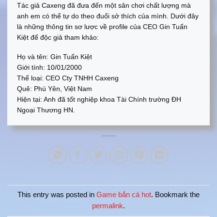
Tác giả Caxeng đã đưa đến một sân chơi chất lượng mà
anh em có thể tự do theo đuổi sở thích của mình. Dưới đây
là những thông tin sơ lược về profile của CEO Gin Tuấn
Kiệt để độc giả tham khảo:
Họ và tên: Gin Tuấn Kiệt
Giới tính: 10/01/2000
Thể loại: CEO Cty TNHH Caxeng
Quê: Phú Yên, Việt Nam
Hiện tại: Anh đã tốt nghiệp khoa Tài Chính trường ĐH
Ngoại Thương HN.
This entry was posted in
Game bắn cá hot
. Bookmark the
permalink
.