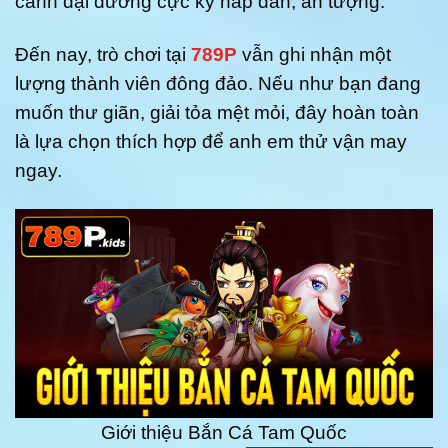
cảnh đại dương cực kỳ hấp dẫn, ấn tượng.
Đến nay, trò chơi tại
789P
vẫn ghi nhận một
lượng thành viên đông đảo. Nếu như bạn đang
muốn thư giãn, giải tỏa mệt mỏi, đây hoàn toàn
là lựa chọn thích hợp để anh em thử vận may
ngay.
Giới thiệu Bắn Cá Tam Quốc