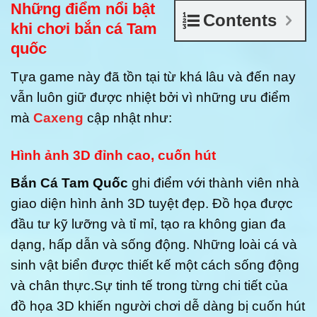
Những điểm nổi bật
Contents
khi chơi bắn cá Tam
quốc
Tựa game này đã tồn tại từ khá lâu và đến nay
vẫn luôn giữ được nhiệt bởi vì những ưu điểm
mà
Caxeng
cập nhật như:
Hình ảnh 3D đỉnh cao, cuốn hút
Bắn Cá Tam Quốc
ghi điểm với thành viên nhà
giao diện hình ảnh 3D tuyệt đẹp. Đồ họa được
đầu tư kỹ lưỡng và tỉ mỉ, tạo ra không gian đa
dạng, hấp dẫn và sống động. Những loài cá và
sinh vật biển được thiết kế một cách sống động
và chân thực.Sự tinh tế trong từng chi tiết của
đồ họa 3D khiến người chơi dễ dàng bị cuốn hút