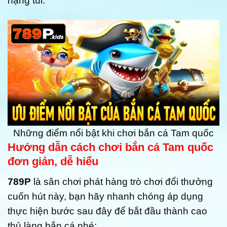
nặng túi.
Những điểm nổi bật khi chơi bắn cá Tam quốc
Hướng dẫn cách chơi bắn cá Tam quốc
đơn giản, dễ hiểu
789P
là sân chơi phát hàng trò chơi đổi thưởng
cuốn hút này, bạn hãy nhanh chóng áp dụng
thực hiện bước sau đây để bắt đầu thành cao
thủ làng bắn cá nhé: