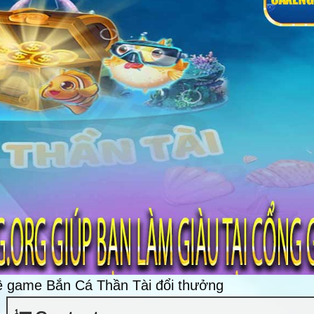
về game Bắn Cá Thần Tài đổi thưởng