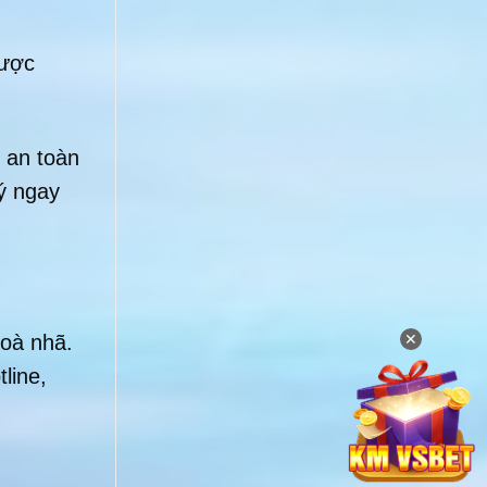
cược
 an toàn
ý ngay
✕
hoà nhã.
line,