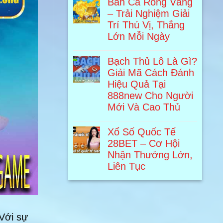
Bắn Cá Rồng Vàng
– Trải Nghiệm Giải
Trí Thú Vị, Thắng
Lớn Mỗi Ngày
Bạch Thủ Lô Là Gì?
Giải Mã Cách Đánh
Hiệu Quả Tại
888new Cho Người
Mới Và Cao Thủ
Xổ Số Quốc Tế
28BET – Cơ Hội
Nhận Thưởng Lớn,
Liên Tục
 Với sự