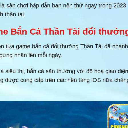
là sân chơi hấp dẫn bạn nên thử ngay trong 2023 
h thần tài.
me Bắn Cá Thần Tài đổi thưởn
ên tựa game bắn cá đổi thưởng Thần Tài đã nhan
ngừng nhân lên mỗi ngày.
 siêu thị, bắn cá săn thưởng với đồ hoạ giao diệ
g được cung cấp trên các nền tảng iOS nữa chẳn