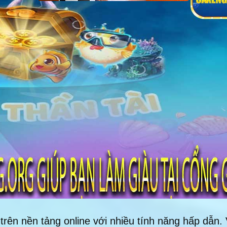
trên nền tảng online với nhiều tính năng hấp dẫn.