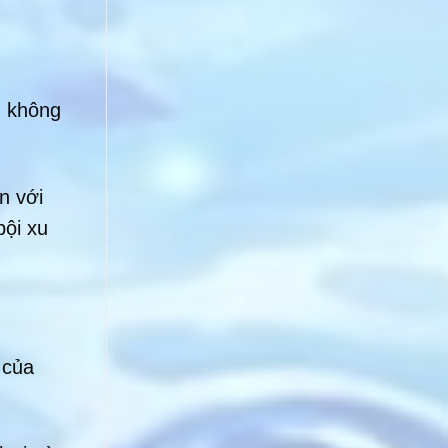
m không
n với
bội xu
 của