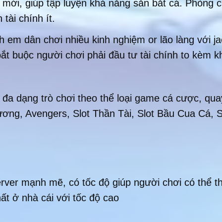
mới, giúp tập luyện khả năng săn bắt cá. Phòng c
ài chính ít.
 em dân chơi nhiều kinh nghiệm or lão làng với ja
ắt buộc người chơi phải đầu tư tài chính to kèm 
 đa dạng trò chơi theo thể loại game cá cược, qua
ơng, Avengers, Slot Thần Tài, Slot Bầu Cua Cá, S
rver mạnh mẽ, có tốc độ giúp người chơi có thể th
ất ở nhà cái với tốc độ cao