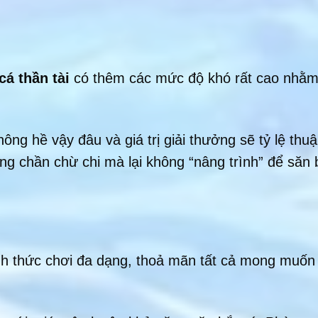
cá thần tài
có thêm các mức độ khó rất cao nhằ
ông hề vậy đâu và giá trị giải thưởng sẽ tỷ lệ thuậ
 chần chừ chi mà lại không “nâng trình” để săn 
h thức chơi đa dạng, thoả mãn tất cả mong muốn