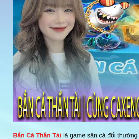
Bắn Cá Thần Tài
là game săn cá đổi thưởng 