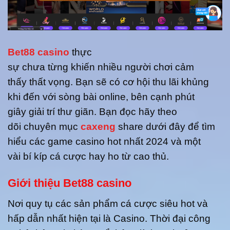
Bet88 casino
thực
sự chưa từng khiến nhiều người chơi cảm
thấy thất vọng. Bạn sẽ có cơ hội thu lãi khủng
khi đến với sòng bài online, bên cạnh phút
giây giải trí thư giãn. Bạn đọc hãy theo
dõi chuyên mục
caxeng
share dưới đây để tìm
hiểu các game casino hot nhất 2024 và một
vài bí kíp cá cược hay ho từ cao thủ.
Giới thiệu Bet88 casino
Nơi quy tụ các sản phẩm cá cược siêu hot và
hấp dẫn nhất hiện tại là Casino. Thời đại công