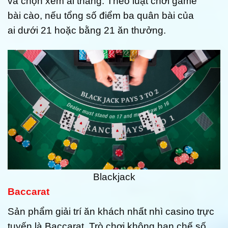
và chọn xem ai thắng. Theo luật chơi game
bài cào, nếu tổng số điểm ba quân bài của
ai dưới 21 hoặc bằng 21 ăn thưởng.
Blackjack
Baccarat
Sản phẩm giải trí ăn khách nhất nhì casino trực
tuyến là Baccarat. Trò chơi không hạn chế số