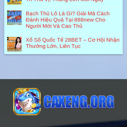
Bạch Thủ Lô Là Gì? Giải Mã Cách
Đánh Hiệu Quả Tại 888new Cho
Người Mới Và Cao Thủ
Xổ Số Quốc Tế 28BET – Cơ Hội Nhận
Thưởng Lớn, Liên Tục