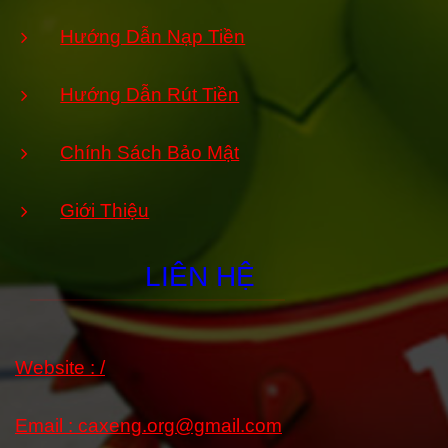
Hướng Dẫn Nạp Tiền
Hướng Dẫn Rút Tiền
Chính Sách Bảo Mật
Giới Thiệu
LIÊN HỆ
Website : /
Email :
caxeng.org@gmail.com