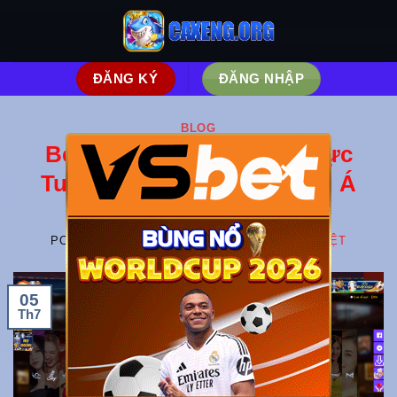
Skip
to
content
ĐĂNG KÝ
ĐĂNG NHẬP
BLOG
Bet88 Casino Sòng Bài Trực
×
Tuyến Uy Tín Đến Từ Châu Á
POSTED ON
THÁNG 7 5, 2024
BY
GIN TUẤN KIỆT
05
Th7