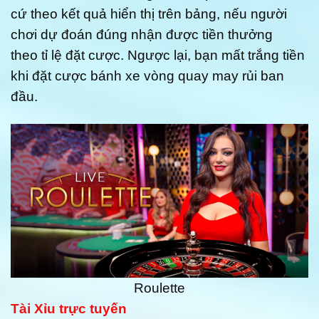
cứ theo kết quả hiển thị trên bảng, nếu người
chơi dự đoán đúng nhận được tiền thưởng
theo tỉ lệ đặt cược. Ngược lại, bạn mất trắng tiền
khi đặt cược bánh xe vòng quay may rủi ban
đầu.
Roulette
Tài Xỉu trực tuyến