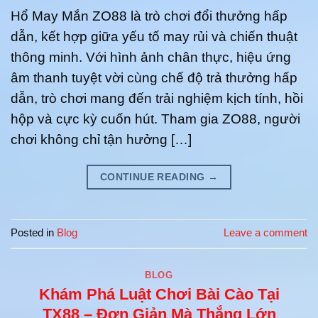
Hổ May Mắn ZO88 là trò chơi đổi thưởng hấp
dẫn, kết hợp giữa yếu tố may rủi và chiến thuật
thông minh. Với hình ảnh chân thực, hiệu ứng
âm thanh tuyệt vời cùng chế độ trả thưởng hấp
dẫn, trò chơi mang đến trải nghiệm kịch tính, hồi
hộp và cực kỳ cuốn hút. Tham gia ZO88, người
chơi không chỉ tận hưởng […]
CONTINUE READING
→
Posted in
Blog
Leave a comment
BLOG
Khám Phá Luật Chơi Bài Cào Tại
TX88 – Đơn Giản Mà Thắng Lớn