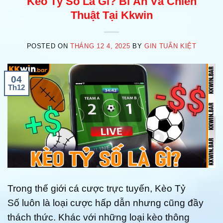
Kèo Tỷ Số Là Gì? Bí Ẩn Và Chiến
Thuật Tại Kkwin
POSTED ON
THÁNG 12 4, 2025
BY
GIN TUẤN KIỆT
04
Th12
Trong thế giới cá cược trực tuyến, Kèo Tỷ
Số luôn là loại cược hấp dẫn nhưng cũng đầy
thách thức. Khác với những loại kèo thông