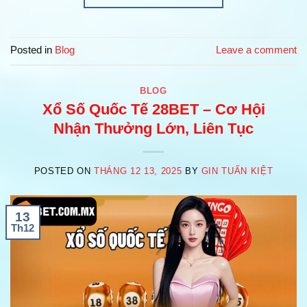
Posted in
Blog
Leave a comment
BLOG
Xổ Số Quốc Tế 28BET – Cơ Hội
Nhận Thưởng Lớn, Liên Tục
POSTED ON
THÁNG 12 13, 2025
BY
GIN TUẤN KIỆT
13
Th12