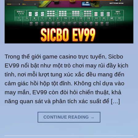
Trong thế giới game casino trực tuyến, Sicbo
EV99 nổi bật như một trò chơi may rủi đầy kịch
tính, nơi mỗi lượt tung xúc xắc đều mang đến
cảm giác hồi hộp tột đỉnh. Không chỉ dựa vào
may mắn, EV99 còn đòi hỏi chiến thuật, khả
năng quan sát và phân tích xác suất để […]
CONTINUE READING
→