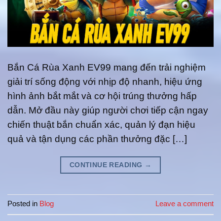
Bắn Cá Rùa Xanh EV99 mang đến trải nghiệm
giải trí sống động với nhịp độ nhanh, hiệu ứng
hình ảnh bắt mắt và cơ hội trúng thưởng hấp
dẫn. Mở đầu này giúp người chơi tiếp cận ngay
chiến thuật bắn chuẩn xác, quản lý đạn hiệu
quả và tận dụng các phần thưởng đặc […]
CONTINUE READING
→
Posted in
Blog
Leave a comment