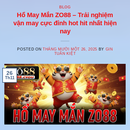
BLOG
Hổ May Mắn ZO88 – Trải nghiệm
vận may cực đỉnh hot hit nhất hiện
nay
POSTED ON
THÁNG MƯỜI MỘT 26, 2025
BY
GIN
TUẤN KIỆT
26
Th11