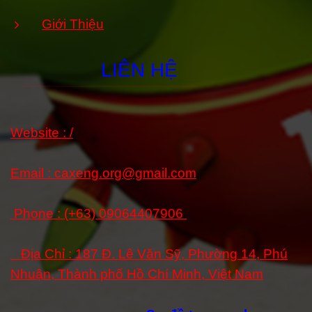
Giới Thiệu
LIÊN HỆ
Website : /
Email :
caxeng.org@gmail.com
Phone :
(+63) 09064407906
Địa Chỉ :
187 Đ. Lê Văn Sỹ, Phường 14, Phú
Nhuận, Thành phố Hồ Chí Minh, Việt Nam