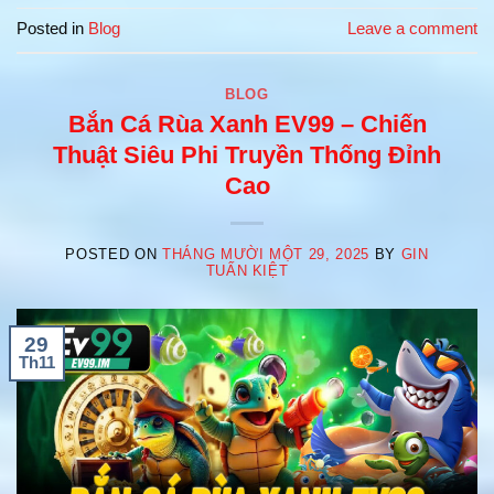
Posted in
Blog
Leave a comment
BLOG
Bắn Cá Rùa Xanh EV99 – Chiến
Thuật Siêu Phi Truyền Thống Đỉnh
Cao
POSTED ON
THÁNG MƯỜI MỘT 29, 2025
BY
GIN
TUẤN KIỆT
29
Th11