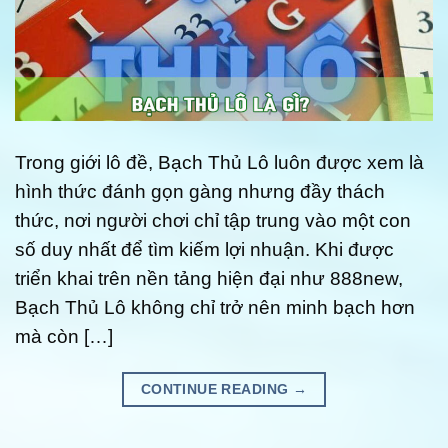
Trong giới lô đề, Bạch Thủ Lô luôn được xem là
hình thức đánh gọn gàng nhưng đầy thách
thức, nơi người chơi chỉ tập trung vào một con
số duy nhất để tìm kiếm lợi nhuận. Khi được
triển khai trên nền tảng hiện đại như 888new,
Bạch Thủ Lô không chỉ trở nên minh bạch hơn
mà còn […]
CONTINUE READING
→