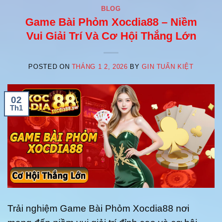
BLOG
Game Bài Phỏm Xocdia88 – Niềm
Vui Giải Trí Và Cơ Hội Thắng Lớn
POSTED ON
THÁNG 1 2, 2026
BY
GIN TUẤN KIỆT
02
Th1
Trải nghiệm Game Bài Phỏm Xocdia88 nơi