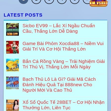
LATEST POSTS
Sicbo EV99 – Lắc Xí Ngầu Chuẩn
Cầu, Thắng Lớn Dễ Dàng
Game Bài Phỏm Xocdia88 – Niềm Vui
Giải Trí Và Cơ Hội Thắng Lớn
Bắn Cá Rồng Vàng – Trải Nghiệm Giải
Trí Thú Vị, Thắng Lớn Mỗi Ngày
Bạch Thủ Lô Là Gì? Giải Mã Cách
Đánh Hiệu Quả Tại 888new Cho
Người Mới Và Cao Thủ
Xổ Số Quốc Tế 28BET – Cơ Hội Nhận
Thưởng Lớn, Liên Tục