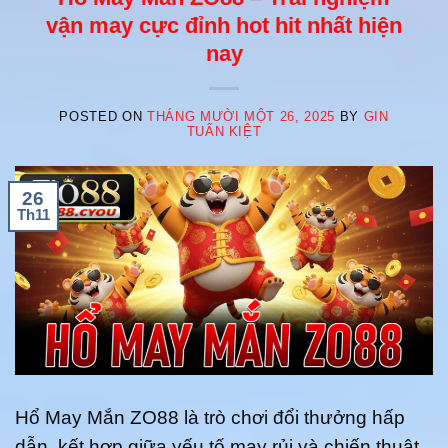
vận may cực đỉnh hot hit nhất hiện
nay
POSTED ON
THÁNG MƯỜI MỘT 26, 2025
BY
GIN
TUẤN KIỆT
26
Th11
Hổ May Mắn ZO88 là trò chơi đổi thưởng hấp
dẫn, kết hợp giữa yếu tố may rủi và chiến thuật