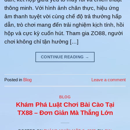
thông minh. Với hình ảnh chân thực, hiệu ứng
âm thanh tuyệt vời cùng chế độ trả thưởng hấp
dẫn, trò chơi mang đến trải nghiệm kịch tính, hồi
hộp và cực kỳ cuốn hút. Tham gia ZO88, người
chơi không chỉ tận hưởng […]
CONTINUE READING
→
Posted in
Blog
Leave a comment
BLOG
Khám Phá Luật Chơi Bài Cào Tại
TX88 – Đơn Giản Mà Thắng Lớn