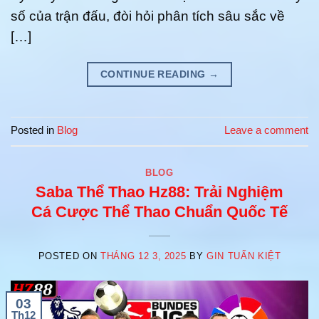
số của trận đấu, đòi hỏi phân tích sâu sắc về
[…]
CONTINUE READING
→
Posted in
Blog
Leave a comment
BLOG
Saba Thể Thao Hz88: Trải Nghiệm
Cá Cược Thể Thao Chuẩn Quốc Tế
POSTED ON
THÁNG 12 3, 2025
BY
GIN TUẤN KIỆT
03
Th12