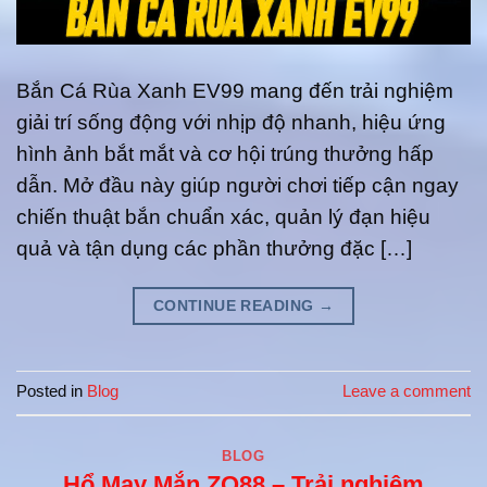
Bắn Cá Rùa Xanh EV99 mang đến trải nghiệm
giải trí sống động với nhịp độ nhanh, hiệu ứng
hình ảnh bắt mắt và cơ hội trúng thưởng hấp
dẫn. Mở đầu này giúp người chơi tiếp cận ngay
chiến thuật bắn chuẩn xác, quản lý đạn hiệu
quả và tận dụng các phần thưởng đặc […]
CONTINUE READING
→
Posted in
Blog
Leave a comment
BLOG
Hổ May Mắn ZO88 – Trải nghiệm