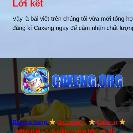
Lời kết
Vậy là bài viết trên chúng tôi vừa mới tổng 
đăng kí Caxeng ngay để cảm nhận chất lượng 
Ban ca xeng
Bancaxeng
Caxeng
Là tên miền của cổng game bắn cá đổi