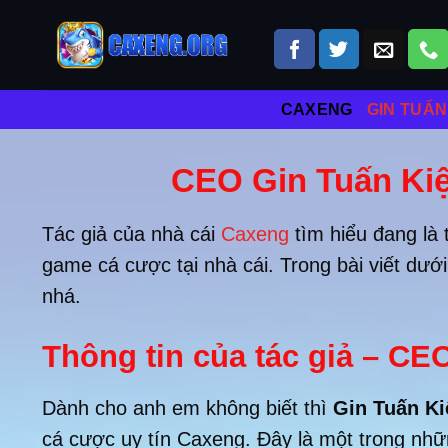
Skip
to
content
CAXENG
GIN TUẤN
CEO Gin Tuấn Kiệ
Tác giả của nhà cái
Caxeng
tìm hiểu đang là 
game cá cược tại nhà cái. Trong bài viết dư
nhá.
Thông tin của tác giả – CE
Dành cho anh em không biết thì
Gin Tuấn Ki
cá cược uy tín Caxeng. Đây là một trong nhữ