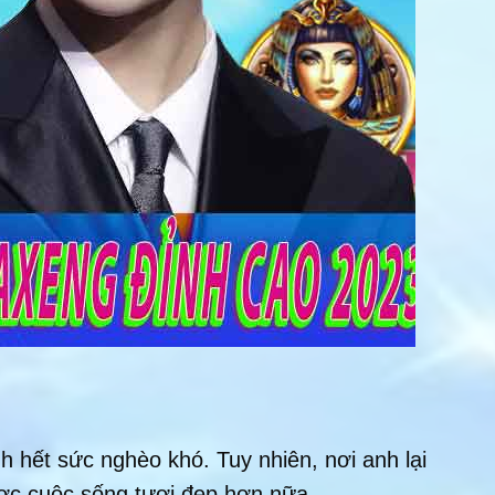
h hết sức nghèo khó. Tuy nhiên, nơi anh lại
ược cuộc sống tươi đẹp hơn nữa.