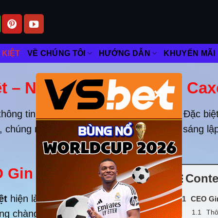
 KIỆT
VỀ CHÚNG TÔI
HƯỚNG DẪN
KHUYẾN MÃI
t – Nhà sáng lập nhà cái Cax
×
thông tin khiến cho đông đảo người chú ý. Đặc biệt
ới, chúng mình hãy tham khảo tiểu sử CEO sáng lậ
O Gin Tuấn Kiệt
Conte
ệt
hiện là sáng lập, CEO của trang
CEO Gin
ng chàng CEO trẻ đẹp trai mà lại
Thô