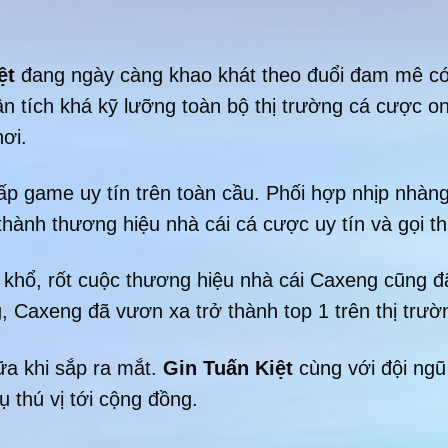
ệt
đang ngày càng khao khát theo đuổi đam mê có 
 tích khá kỹ lưỡng toàn bộ thị trường cá cược onli
ơi.
ấp game uy tín trên toàn cầu. Phối hợp nhịp nhàng 
thành thương hiệu nhà cái cá cược uy tín và gọi t
n khổ, rốt cuộc thương hiệu nhà cái Caxeng cũng 
g, Caxeng đã vươn xa trở thành top 1 trên thị trườ
ữa khi sắp ra mắt.
Gin Tuấn Kiệt
cùng với đội ngũ
 thú vị tới cộng đồng.