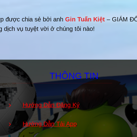
hợp được chia sẻ bởi anh
Gin Tuấn Kiệt
– GIÁM ĐỐ
dịch vụ tuyệt vời ở chúng tôi nào!
THÔNG TIN
Hướng Dẫn Đăng Ký
Hướng Dẫn Tải App