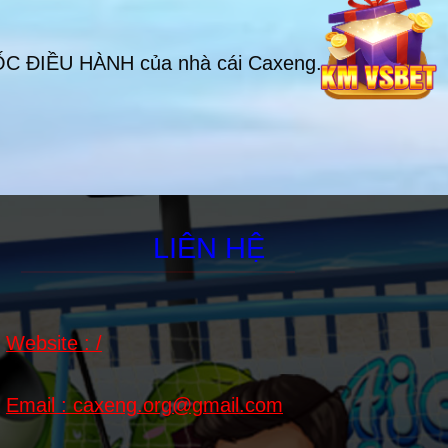
C ĐIỀU HÀNH của nhà cái Caxeng. Hãy
LIÊN HỆ
Website : /
Email :
caxeng.org@gmail.com