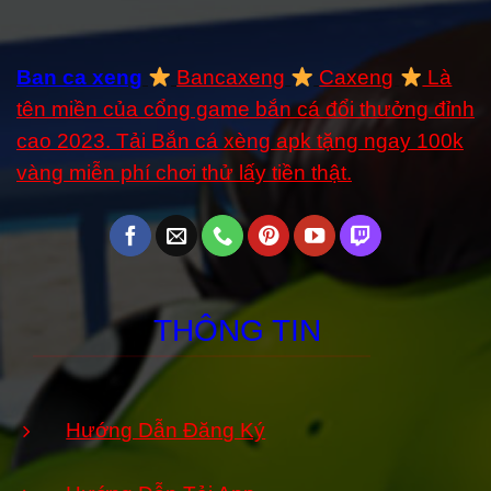
Ban ca xeng
Bancaxeng
Caxeng
Là
tên miền của cổng game bắn cá đổi thưởng đỉnh
cao 2023. Tải Bắn cá xèng apk tặng ngay 100k
vàng miễn phí chơi thử lấy tiền thật.
THÔNG TIN
Hướng Dẫn Đăng Ký