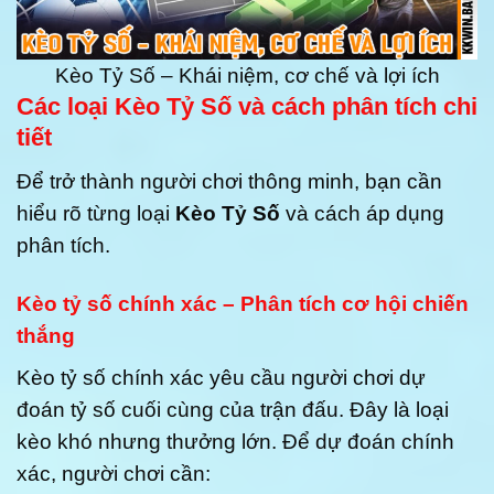
Kèo Tỷ Số – Khái niệm, cơ chế và lợi ích
Các loại Kèo Tỷ Số và cách phân tích chi
tiết
Để trở thành người chơi thông minh, bạn cần
hiểu rõ từng loại
Kèo Tỷ Số
và cách áp dụng
phân tích.
Kèo tỷ số chính xác – Phân tích cơ hội chiến
thắng
Kèo tỷ số chính xác yêu cầu người chơi dự
đoán tỷ số cuối cùng của trận đấu. Đây là loại
kèo khó nhưng thưởng lớn. Để dự đoán chính
xác, người chơi cần: