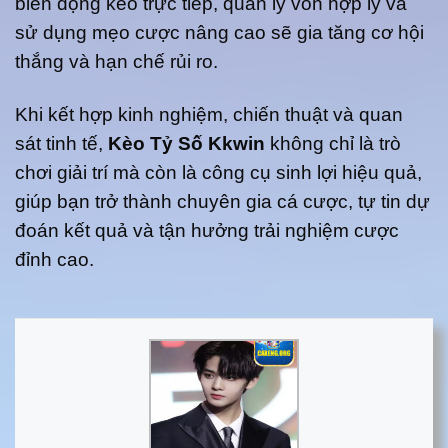
biến động kèo trực tiếp, quản lý vốn hợp lý và
sử dụng mẹo cược nâng cao sẽ gia tăng cơ hội
thắng và hạn chế rủi ro.
Khi kết hợp kinh nghiệm, chiến thuật và quan
sát tinh tế,
Kèo Tỷ Số Kkwin
không chỉ là trò
chơi giải trí mà còn là công cụ sinh lợi hiệu quả,
giúp bạn trở thành chuyên gia cá cược, tự tin dự
đoán kết quả và tận hưởng trải nghiệm cược
đỉnh cao.