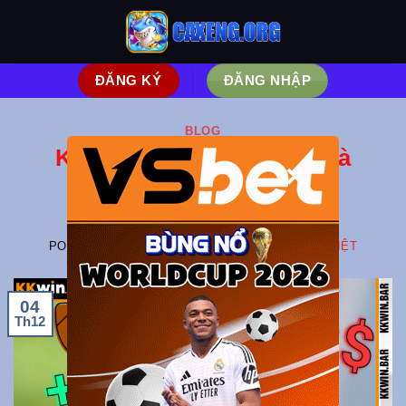
Skip
to
content
ĐĂNG KÝ
ĐĂNG NHẬP
BLOG
Kèo Tỷ Số Là Gì? Bí Ẩn Và
×
Chiến Thuật Tại Kkwin
POSTED ON
THÁNG 12 4, 2025
BY
GIN TUẤN KIỆT
04
Th12