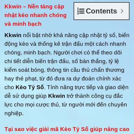
Kkwin – Nền tảng cập
Contents
nhật kèo nhanh chóng
và minh bạch
Kkwin
nổi bật nhờ khả năng cập nhật tỷ số, biến
động kèo và thống kê trận đấu một cách nhanh
chóng, minh bạch. Người chơi có thể theo dõi
chi tiết diễn biến trận đấu, số bàn thắng, tỷ lệ
kiểm soát bóng, thông tin cầu thủ chấn thương
hay thẻ phạt, từ đó đưa ra dự đoán chính xác
cho
Kèo Tỷ Số
. Tính năng trực tiếp và giao diện
dễ sử dụng giúp
Kkwin
trở thành công cụ đắc
lực cho mọi cược thủ, từ người mới đến chuyên
nghiệp.
Tại sao việc giải mã Kèo Tỷ Số giúp nâng cao