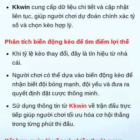
Kkwin
cung cấp dữ liệu chi tiết và cập nhật
liên tục, giúp người chơi dự đoán chính xác tỷ
số và chọn kèo hợp lý.
Phân tích biến động kèo để tìm điểm lợi thế
Khi tỷ lệ kèo thay đổi, đây là tín hiệu từ nhà
cái.
Người chơi có thể dựa vào biến động kèo để
nhận biết đội bóng mạnh, đội yếu và đưa ra
quyết định đặt cược thông minh.
Sử dụng thông tin từ
Kkwin
về trận đấu trực
tiếp giúp người chơi tối ưu hóa cơ hội thắng
trong từng phút thi đấu.