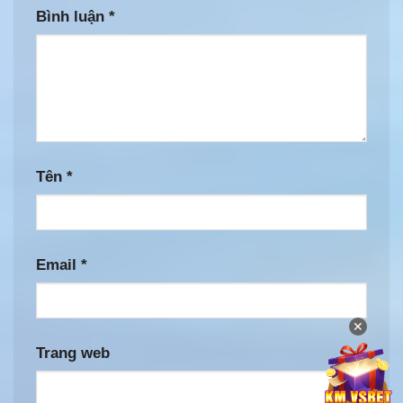
Bình luận
*
Tên
*
Email
*
✕
Trang web