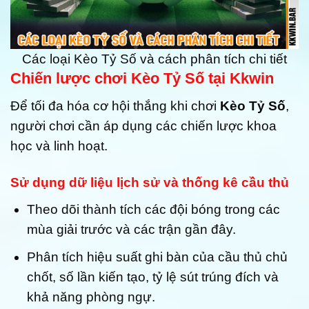
Các loại Kèo Tỷ Số và cách phân tích chi tiết
Chiến lược chơi Kèo Tỷ Số tại Kkwin
Để tối đa hóa cơ hội thắng khi chơi
Kèo Tỷ Số
,
người chơi cần áp dụng các chiến lược khoa
học và linh hoạt.
Sử dụng dữ liệu lịch sử và thống kê cầu thủ
Theo dõi thành tích các đội bóng trong các
mùa giải trước và các trận gần đây.
Phân tích hiệu suất ghi bàn của cầu thủ chủ
chốt, số lần kiến tạo, tỷ lệ sút trúng đích và
khả năng phòng ngự.