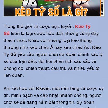
Trong thế giới cá cược trực tuyến,
Kèo Tỷ
Số
luôn là loại cược hấp dẫn nhưng cũng đầy
thách thức. Khác với những loại kèo thông
thường như kèo châu Á hay kèo châu Âu,
Kèo
Tỷ Số
yêu cầu người chơi dự đoán chính xác tỷ
số của trận đấu, đòi hỏi phân tích sâu sắc về
phong độ, chiến thuật, cầu thủ và nhiều yếu tố
liên quan.
Khi kết hợp với
Kkwin
, một nền tảng cá cược uy
tín, minh bạch và cập nhật nhanh chóng, người
chơi sẽ dễ dàng nắm bắt thông tin, dự đoán