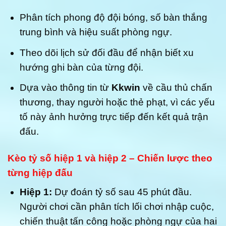
Phân tích phong độ đội bóng, số bàn thắng
trung bình và hiệu suất phòng ngự.
Theo dõi lịch sử đối đầu để nhận biết xu
hướng ghi bàn của từng đội.
Dựa vào thông tin từ
Kkwin
về cầu thủ chấn
thương, thay người hoặc thẻ phạt, vì các yếu
tố này ảnh hưởng trực tiếp đến kết quả trận
đấu.
Kèo tỷ số hiệp 1 và hiệp 2 – Chiến lược theo
từng hiệp đấu
Hiệp 1:
Dự đoán tỷ số sau 45 phút đầu.
Người chơi cần phân tích lối chơi nhập cuộc,
chiến thuật tấn công hoặc phòng ngự của hai