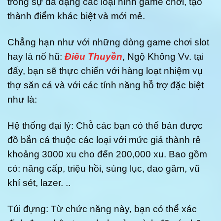
trong sự đa dạng các loại hình game chơi, tạo
thành điểm khác biệt và mới mẻ.
Chẳng hạn như với những dòng game chơi slot
hay là nổ hũ:
Điêu Thuyền
, Ngộ Không Vv. tại
đấy, bạn sẽ thực chiến với hàng loạt nhiệm vụ
thợ săn cá và với các tính năng hỗ trợ đặc biệt
như là:
Hệ thống đại lý: Chỗ các bạn có thể bán được
đồ bắn cá thuộc các loại với mức giá thành rẻ
khoảng 3000 xu cho đến 200,000 xu. Bao gồm
có: nâng cấp, triệu hồi, súng lục, dao găm, vũ
khí sét, lazer. ..
Túi đựng: Từ chức năng này, bạn có thể xác