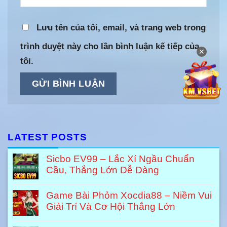
Lưu tên của tôi, email, và trang web trong
trình duyệt này cho lần bình luận kế tiếp của
✕
tôi.
LATEST POSTS
Sicbo EV99 – Lắc Xí Ngầu Chuẩn
Cầu, Thắng Lớn Dễ Dàng
Game Bài Phỏm Xocdia88 – Niềm Vui
Giải Trí Và Cơ Hội Thắng Lớn