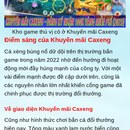
Kho game thú vị có ở Khuyến mãi Caxeng
Điểm sáng của Khuyến mãi Caxeng
Cá xèng bùng nổ dữ dội trên thị trường bắn
game trong năm 2022 nhờ đến hướng đi hoạt
động mới đầy hùng mạnh của công ty. Với một
vài điểm mạnh được đề cập dưới trên, cũng là
các nguyên nhân lớn nhất khiến cổng game đã
chinh phục được thị trường đổi thưởng.
Về giao diện Khuyến mãi Caxeng
Cũng như hình thức chơi bắn cá đổi thưởng
hiện nay. Tông màu xanh lam nước biển cũng