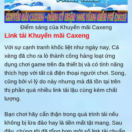
Điểm sáng của Khuyến mãi Caxeng
Link tải Khuyến mãi Caxeng
Với sự cạnh tranh khốc liệt như ngày nay, Cá
xèng đã cho ra lò thành công hàng loạt ứng
dụng chơi game trên đa thiết bị và có tính năng
thích hợp với tất cả điện thoại người chơi. Song,
cũng bởi vì lý do này nhưng mà đã tồn tại trên
thị phần quá nhiều link tải lậu cùng kém chất
lượng.
Bạn chơi hãy cẩn thận trong quá trình tải nếu
không bị lừa đảo hay là tiền mất tật mang. Sau
đây, chúng tôi đã tổng hợp một số link tải chuẩn