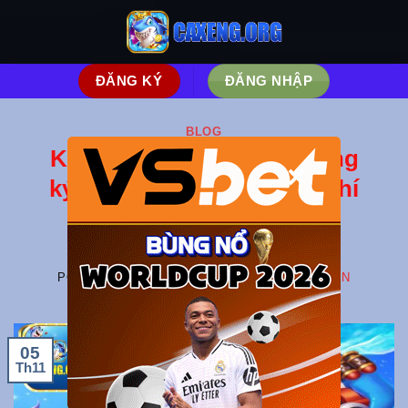
Skip
to
content
ĐĂNG KÝ
ĐĂNG NHẬP
BLOG
Khuyến mãi Caxeng – Đăng
×
ký nhận 100k vàng miễn phí
{2023}
POSTED ON
THÁNG MƯỜI MỘT 5, 2023
BY
GIN
TUẤN KIỆT
05
Th11