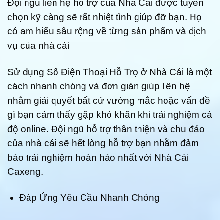
Đội ngũ liên hệ hỗ trợ của Nhà Cái được tuyển
chọn kỹ càng sẽ rất nhiệt tình giúp đỡ bạn. Họ
có am hiểu sâu rộng về từng sản phẩm và dịch
vụ của nhà cái
Sử dụng Số Điện Thoại Hỗ Trợ ở Nhà Cái là một
cách nhanh chóng và đơn giản giúp liên hệ
nhằm giải quyết bất cứ vướng mắc hoặc vấn đề
gì bạn cảm thấy gặp khó khăn khi trải nghiệm cá
độ online. Đội ngũ hỗ trợ thân thiện và chu đáo
của nhà cái sẽ hết lòng hỗ trợ bạn nhằm đảm
bảo trải nghiệm hoàn hảo nhất với Nhà Cái
Caxeng.
Đáp Ứng Yêu Cầu Nhanh Chóng