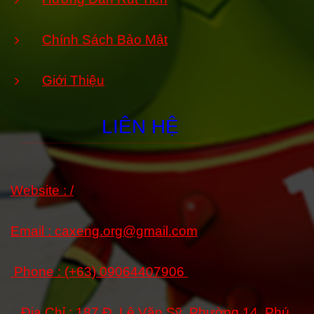
Chính Sách Bảo Mật
Giới Thiệu
LIÊN HỆ
Website : /
Email :
caxeng.org@gmail.com
Phone :
(+63) 09064407906
Địa Chỉ :
187 Đ. Lê Văn Sỹ, Phường 14, Phú