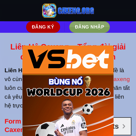
Skip
to
content
ĐĂNG KÝ
ĐĂNG NHẬP
Liên Hệ Caxeng – Tổng đài giải
quyết mọi vấn đề của bạn
×
Liên Hệ Caxeng
với giải quyết từng vấn đề là
vô cùng cần thiết. Chúng tôi tại
Nhà Cái Caxeng
luôn cung cấp và hỗ trợ 24/7 nhằm thoả mãn tất
cả yêu cầu của bạn. Dưới đây là thông tin liên
hệ trực tiếp với khách hàng.
Form Liên Hệ
Contents
Caxeng Trực Tuyến