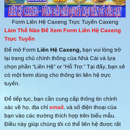
Form Liên Hệ Caxeng Trực Tuyến Caxeng
Làm Thế Nào Để Xem Form Liên Hệ Caxeng
Trực Tuyến
Để mở Form
Liên Hệ Caxeng,
bạn vui lòng trở
lại trang chủ chính thống của Nhà Cái và lựa
chọn phần “Liên Hệ” or “Hỗ Trợ.” Tại đấy, bạn sẽ
có một form dùng cho thông tin liên hệ trực
tuyến.
Để tiếp tục, bạn cần cung cấp thông tin chính
xác về họ, địa chỉ
email
, và số điện thoại của
bạn vào các trường thích hợp trên biểu mẫu.
Điều này giúp chúng tôi có thể liên hệ được rất