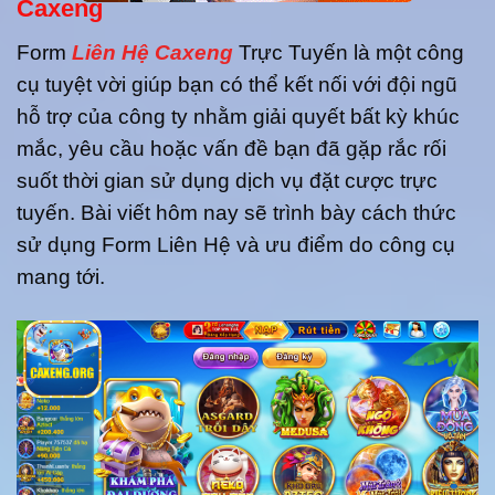
Caxeng
Form
Liên Hệ Caxeng
Trực Tuyến là một công
cụ tuyệt vời giúp bạn có thể kết nối với đội ngũ
hỗ trợ của công ty nhằm giải quyết bất kỳ khúc
mắc, yêu cầu hoặc vấn đề bạn đã gặp rắc rối
suốt thời gian sử dụng dịch vụ đặt cược trực
tuyến. Bài viết hôm nay sẽ trình bày cách thức
sử dụng Form Liên Hệ và ưu điểm do công cụ
mang tới.