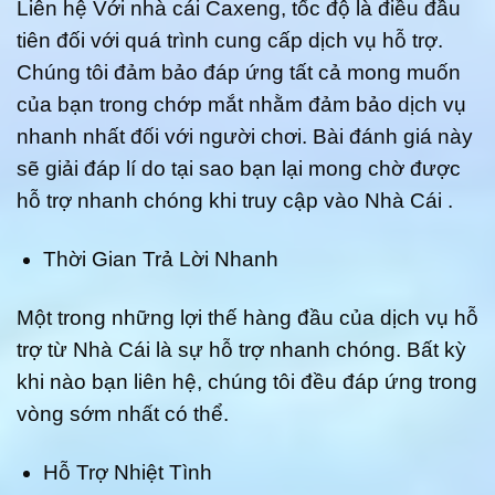
Liên hệ Với nhà cái Caxeng, tốc độ là điều đầu
tiên đối với quá trình cung cấp dịch vụ hỗ trợ.
Chúng tôi đảm bảo đáp ứng tất cả mong muốn
của bạn trong chớp mắt nhằm đảm bảo dịch vụ
nhanh nhất đối với người chơi. Bài đánh giá này
sẽ giải đáp lí do tại sao bạn lại mong chờ được
hỗ trợ nhanh chóng khi truy cập vào Nhà Cái .
Thời Gian Trả Lời Nhanh
Một trong những lợi thế hàng đầu của dịch vụ hỗ
trợ từ Nhà Cái là sự hỗ trợ nhanh chóng. Bất kỳ
khi nào bạn liên hệ, chúng tôi đều đáp ứng trong
vòng sớm nhất có thể.
Hỗ Trợ Nhiệt Tình