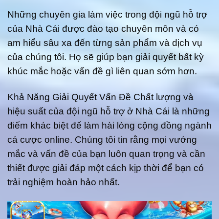
Những chuyên gia làm việc trong đội ngũ hỗ trợ
của Nhà Cái được đào tạo chuyên môn và có
am hiểu sâu xa đến từng sản phẩm và dịch vụ
của chúng tôi. Họ sẽ giúp bạn giải quyết bất kỳ
khúc mắc hoặc vấn đề gì liên quan sớm hơn.
Khả Năng Giải Quyết Vấn Đề Chất lượng và
hiệu suất của đội ngũ hỗ trợ ở Nhà Cái là những
điểm khác biệt để làm hài lòng cộng đồng ngành
cá cược online. Chúng tôi tin rằng mọi vướng
mắc và vấn đề của bạn luôn quan trọng và cần
thiết được giải đáp một cách kịp thời để bạn có
trải nghiệm hoàn hảo nhất.