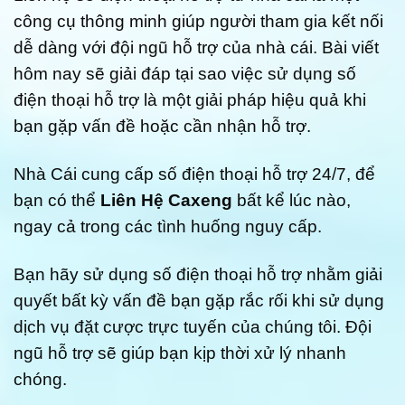
công cụ thông minh giúp người tham gia kết nối
dễ dàng với đội ngũ hỗ trợ của nhà cái. Bài viết
hôm nay sẽ giải đáp tại sao việc sử dụng số
điện thoại hỗ trợ là một giải pháp hiệu quả khi
bạn gặp vấn đề hoặc cần nhận hỗ trợ.
Nhà Cái cung cấp số điện thoại hỗ trợ 24/7, để
bạn có thể
Liên Hệ Caxeng
bất kể lúc nào,
ngay cả trong các tình huống nguy cấp.
Bạn hãy sử dụng số điện thoại hỗ trợ nhằm giải
quyết bất kỳ vấn đề bạn gặp rắc rối khi sử dụng
dịch vụ đặt cược trực tuyến của chúng tôi. Đội
ngũ hỗ trợ sẽ giúp bạn kịp thời xử lý nhanh
chóng.