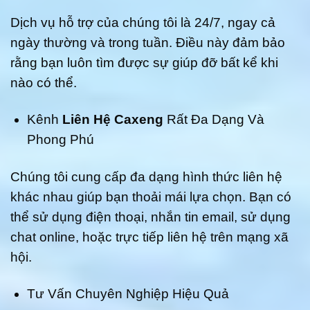
Dịch vụ hỗ trợ của chúng tôi là 24/7, ngay cả
ngày thường và trong tuần. Điều này đảm bảo
rằng bạn luôn tìm được sự giúp đỡ bất kể khi
nào có thể.
Kênh
Liên Hệ Caxeng
Rất Đa Dạng Và
Phong Phú
Chúng tôi cung cấp đa dạng hình thức liên hệ
khác nhau giúp bạn thoải mái lựa chọn. Bạn có
thể sử dụng điện thoại, nhắn tin email, sử dụng
chat online, hoặc trực tiếp liên hệ trên mạng xã
hội.
Tư Vấn Chuyên Nghiệp Hiệu Quả