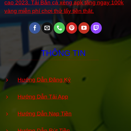
cao 2023. Tải Bắn cá xèng apk tặng ngay 100k
vàng miễn phí chơi thử lấy tiền thật.
THÔNG TIN
Hướng Dẫn Đăng Ký
Hướng Dẫn Tải App
Hướng Dẫn Nạp Tiền
Hướng Dẫn Rút Tiền