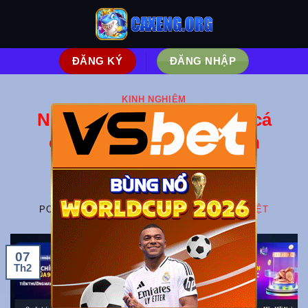
Skip
to
content
ĐĂNG KÝ
ĐĂNG NHẬP
KINH NGHIỆM
Nhà cái 08win – Sân chơi cá
×
cược đẳng cấp nhất năm
2024
POSTED ON
THÁNG 2 7, 2024
BY
GIN TUẤN KIỆT
07
Th2