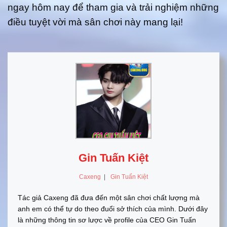
ngay hôm nay để tham gia và trải nghiệm những
điều tuyệt vời mà sân chơi này mang lại!
Gin Tuấn Kiệt
Caxeng
|
Gin Tuấn Kiệt
Tác giả Caxeng đã đưa đến một sân chơi chất lượng mà
anh em có thể tự do theo đuổi sở thích của mình. Dưới đây
là những thông tin sơ lược về profile của CEO Gin Tuấn