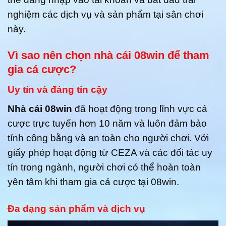
nghiệm các dịch vụ và sản phẩm tại sân chơi
này.
Vì sao nên chọn nhà cái 08win để tham
gia cá cược?
Uy tín và đáng tin cậy
Nhà cái 08win
đã hoạt động trong lĩnh vực cá
cược trực tuyến hơn 10 năm và luôn đảm bảo
tính công bằng và an toàn cho người chơi. Với
giấy phép hoạt động từ CEZA và các đối tác uy
tín trong ngành, người chơi có thể hoàn toàn
yên tâm khi tham gia cá cược tại 08win.
Đa dạng sản phẩm và dịch vụ