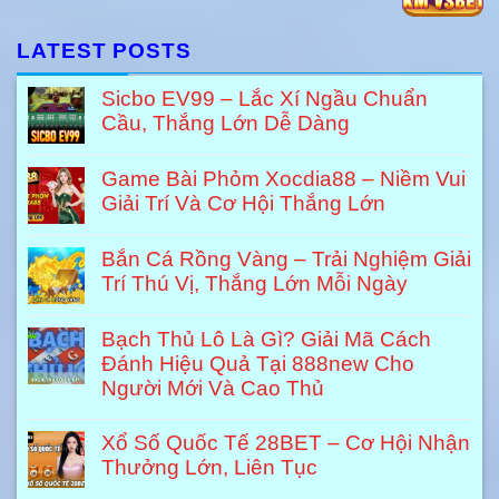
LATEST POSTS
Sicbo EV99 – Lắc Xí Ngầu Chuẩn
Cầu, Thắng Lớn Dễ Dàng
Game Bài Phỏm Xocdia88 – Niềm Vui
Giải Trí Và Cơ Hội Thắng Lớn
Bắn Cá Rồng Vàng – Trải Nghiệm Giải
Trí Thú Vị, Thắng Lớn Mỗi Ngày
Bạch Thủ Lô Là Gì? Giải Mã Cách
Đánh Hiệu Quả Tại 888new Cho
Người Mới Và Cao Thủ
Xổ Số Quốc Tế 28BET – Cơ Hội Nhận
Thưởng Lớn, Liên Tục