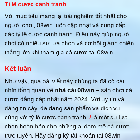
Tỉ lệ cược cạnh tranh
Với mục tiêu mang lại trải nghiệm tốt nhất cho
người chơi, 08win luôn cập nhật và cung cấp
các tỷ lệ cược cạnh tranh. Điều này giúp người
chơi có nhiều sự lựa chọn và cơ hội giành chiến
thắng lớn khi tham gia cá cược tại 08win.
Kết luận
Như vậy, qua bài viết này chúng ta đã có cái
nhìn tổng quan về
nhà cái 08win
– sân chơi cá
cược đẳng cấp nhất năm 2024. Với uy tín và
đáng tin cậy, đa dạng sản phẩm và dịch vụ,
cùng với tỷ lệ cược cạnh tranh,
/
là một sự lựa
chọn hoàn hảo cho những ai đam mê cá cược
trực tuyến. Hãy đăng ký tài khoản tại 08win