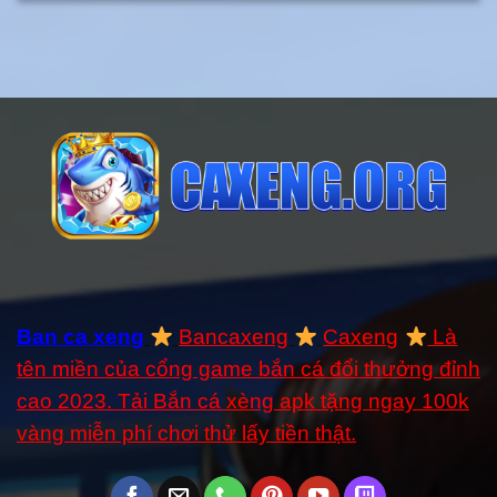
Ban ca xeng
Bancaxeng
Caxeng
Là
tên miền của cổng game bắn cá đổi thưởng đỉnh
cao 2023. Tải Bắn cá xèng apk tặng ngay 100k
vàng miễn phí chơi thử lấy tiền thật.