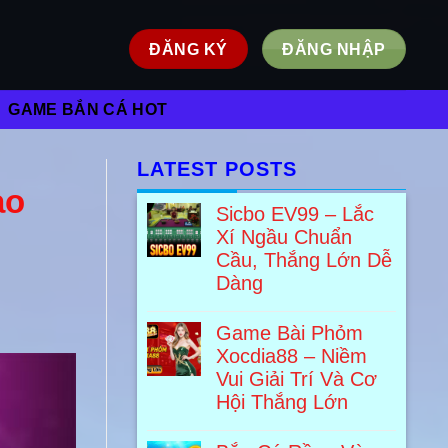
ĐĂNG KÝ
ĐĂNG NHẬP
GAME BẮN CÁ HOT
LATEST POSTS
ao
Sicbo EV99 – Lắc
Xí Ngầu Chuẩn
Cầu, Thắng Lớn Dễ
Dàng
Game Bài Phỏm
Xocdia88 – Niềm
Vui Giải Trí Và Cơ
Hội Thắng Lớn