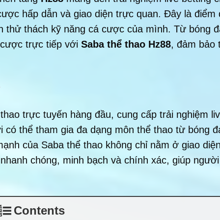
 cược hấp dẫn và giao diện trực quan. Đây là điểm 
n thử thách kỹ năng cá cược của mình. Từ bóng đ
 cược trực tiếp với
Saba thể thao Hz88
, đảm bảo t
?
thao trực tuyến hàng đầu, cung cấp trải nghiệm li
ơi có thể tham gia đa dạng môn thể thao từ bóng đ
 mạnh của Saba thể thao không chỉ nằm ở giao diện
nhanh chóng, minh bạch và chính xác, giúp người
Contents