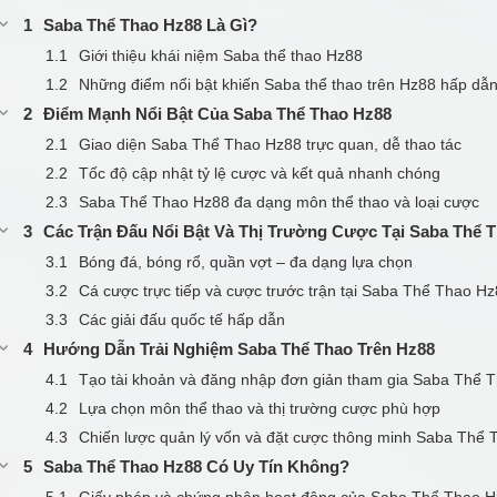
Saba Thể Thao Hz88 Là Gì?
Giới thiệu khái niệm Saba thể thao Hz88
Những điểm nổi bật khiến Saba thể thao trên Hz88 hấp dẫ
Điểm Mạnh Nổi Bật Của Saba Thể Thao Hz88
Giao diện Saba Thể Thao Hz88 trực quan, dễ thao tác
Tốc độ cập nhật tỷ lệ cược và kết quả nhanh chóng
Saba Thể Thao Hz88 đa dạng môn thể thao và loại cược
Các Trận Đấu Nổi Bật Và Thị Trường Cược Tại Saba Thể 
Bóng đá, bóng rổ, quần vợt – đa dạng lựa chọn
Cá cược trực tiếp và cược trước trận tại Saba Thể Thao H
Các giải đấu quốc tế hấp dẫn
Hướng Dẫn Trải Nghiệm Saba Thể Thao Trên Hz88
Tạo tài khoản và đăng nhập đơn giản tham gia Saba Thể 
Lựa chọn môn thể thao và thị trường cược phù hợp
Chiến lược quản lý vốn và đặt cược thông minh Saba Thể
Saba Thể Thao Hz88 Có Uy Tín Không?
Giấy phép và chứng nhận hoạt động của Saba Thể Thao 