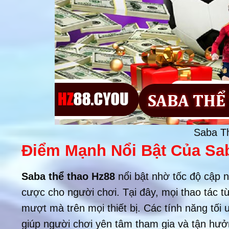
Saba T
Điểm Mạnh Nổi Bật Của Sa
Saba thể thao Hz88
nổi bật nhờ tốc độ cập n
cược cho người chơi. Tại đây, mọi thao tác từ
mượt mà trên mọi thiết bị. Các tính năng tối
giúp người chơi yên tâm tham gia và tận hưở