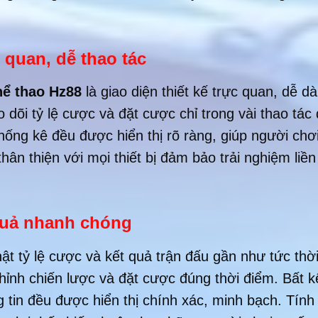
 quan, dễ thao tác
hể thao Hz88
là giao diện thiết kế trực quan, dễ d
o dõi tỷ lệ cược và đặt cược chỉ trong vài thao tác
 thống kê đều được hiển thị rõ ràng, giúp người chơ
hân thiện với mọi thiết bị đảm bảo trải nghiệm liề
 quả nhanh chóng
hật tỷ lệ cược và kết quả trận đấu gần như tức thời
hỉnh chiến lược và đặt cược đúng thời điểm. Bất k
g tin đều được hiển thị chính xác, minh bạch. Tính