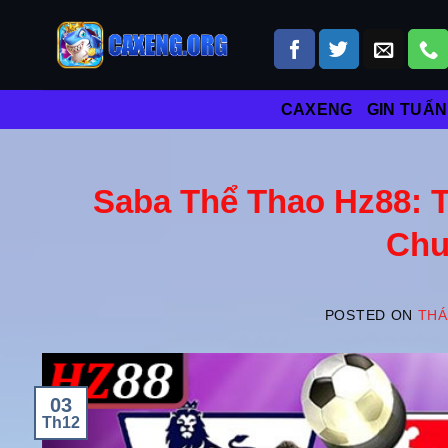
Skip
to
content
CAXENG
GIN TUẤN
Saba Thể Thao Hz88: 
Chu
POSTED ON
THÁ
03
Th12