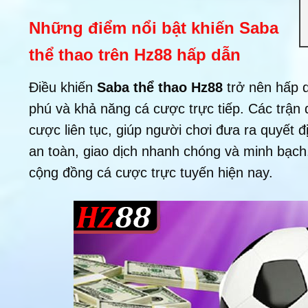
Những điểm nổi bật khiến Saba
thể thao trên Hz88 hấp dẫn
Điều khiến
Saba thể thao Hz88
trở nên hấp d
phú và khả năng cá cược trực tiếp. Các trận 
cược liên tục, giúp người chơi đưa ra quyết 
an toàn, giao dịch nhanh chóng và minh bạc
cộng đồng cá cược trực tuyến hiện nay.