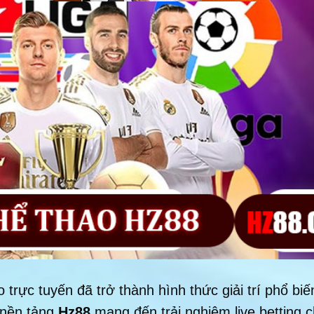
 trực tuyến đã trở thành hình thức giải trí phổ bi
 nền tảng
Hz88
mang đến trải nghiệm live betting c