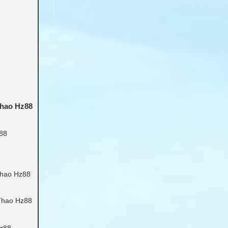
n
Thao Hz88
z88
Thao Hz88
 Thao Hz88
Hz88