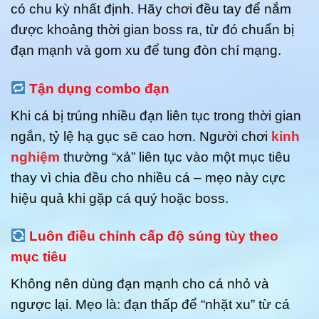
có chu kỳ nhất định. Hãy chơi đều tay để nắm
được khoảng thời gian boss ra, từ đó chuẩn bị
đạn mạnh và gom xu để tung đòn chí mạng.
Tận dụng combo đạn
Khi cá bị trúng nhiều đạn liên tục trong thời gian
ngắn, tỷ lệ hạ gục sẽ cao hơn. Người chơi
kinh
nghiệm
thường “xả” liên tục vào một mục tiêu
thay vì chia đều cho nhiều cá – mẹo này cực
hiệu quả khi gặp cá quý hoặc boss.
Luôn điều chỉnh cấp độ súng tùy theo
mục tiêu
Không nên dùng đạn mạnh cho cá nhỏ và
ngược lại. Mẹo là: đạn thấp để “nhặt xu” từ cá