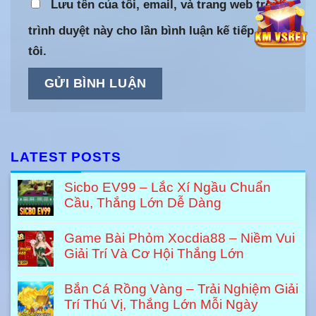
Lưu tên của tôi, email, và trang web trong
trình duyệt này cho lần bình luận kế tiếp của
tôi.
LATEST POSTS
Sicbo EV99 – Lắc Xí Ngầu Chuẩn
Cầu, Thắng Lớn Dễ Dàng
Game Bài Phỏm Xocdia88 – Niềm Vui
Giải Trí Và Cơ Hội Thắng Lớn
Bắn Cá Rồng Vàng – Trải Nghiệm Giải
Trí Thú Vị, Thắng Lớn Mỗi Ngày