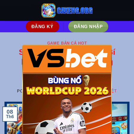
Skip
to
content
ĐĂNG KÝ
ĐĂNG NHẬP
GAME BẮN CÁ HOT
Săn cá Koi tại Caxeng – Bí
×
kíp hốt bạc từ đại dương
siêu lợi nhuận
POSTED ON
THÁNG 6 8, 2025
BY
GIN TUẤN KIỆT
08
Th6