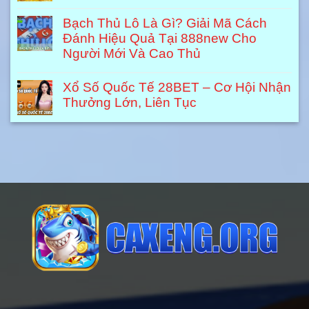
Bạch Thủ Lô Là Gì? Giải Mã Cách
Đánh Hiệu Quả Tại 888new Cho
Người Mới Và Cao Thủ
Xổ Số Quốc Tế 28BET – Cơ Hội Nhận
Thưởng Lớn, Liên Tục