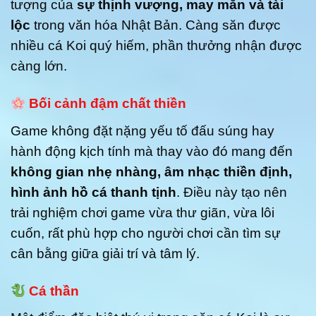
tượng của
sự thịnh vượng, may mắn và tài
lộc
trong văn hóa Nhật Bản. Càng săn được
nhiều cá Koi quý hiếm, phần thưởng nhận được
càng lớn.
Bối cảnh đậm chất thiền
Game không đặt nặng yếu tố đấu súng hay
hành động kịch tính mà thay vào đó mang đến
không gian nhẹ nhàng, âm nhạc thiền định,
hình ảnh hồ cá thanh tịnh
. Điều này tạo nên
trải nghiệm chơi game vừa thư giãn, vừa lôi
cuốn, rất phù hợp cho người chơi cần tìm sự
cân bằng giữa giải trí và tâm lý.
Cá thần