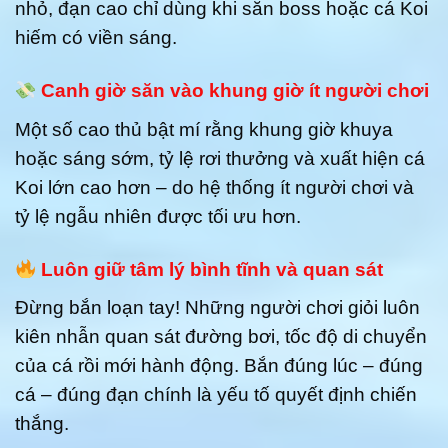
nhỏ, đạn cao chỉ dùng khi săn boss hoặc cá Koi
hiếm có viền sáng.
Canh giờ săn vào khung giờ ít người chơi
Một số cao thủ bật mí rằng khung giờ khuya
hoặc sáng sớm, tỷ lệ rơi thưởng và xuất hiện cá
Koi lớn cao hơn – do hệ thống ít người chơi và
tỷ lệ ngẫu nhiên được tối ưu hơn.
Luôn giữ tâm lý bình tĩnh và quan sát
Đừng bắn loạn tay! Những người chơi giỏi luôn
kiên nhẫn quan sát đường bơi, tốc độ di chuyển
của cá rồi mới hành động. Bắn đúng lúc – đúng
cá – đúng đạn chính là yếu tố quyết định chiến
thắng.