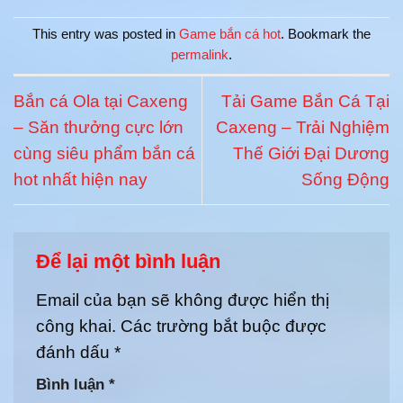
This entry was posted in
Game bắn cá hot
. Bookmark the
permalink
.
Bắn cá Ola tại Caxeng
Tải Game Bắn Cá Tại
– Săn thưởng cực lớn
Caxeng – Trải Nghiệm
cùng siêu phẩm bắn cá
Thế Giới Đại Dương
hot nhất hiện nay
Sống Động
Để lại một bình luận
Email của bạn sẽ không được hiển thị
công khai.
Các trường bắt buộc được
đánh dấu
*
Bình luận
*