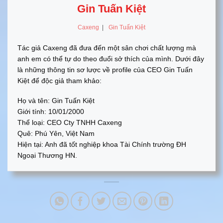
Gin Tuấn Kiệt
Caxeng
|
Gin Tuấn Kiệt
Tác giả Caxeng đã đưa đến một sân chơi chất lượng mà
anh em có thể tự do theo đuổi sở thích của mình. Dưới đây
là những thông tin sơ lược về profile của CEO Gin Tuấn
Kiệt để độc giả tham khảo:
Họ và tên: Gin Tuấn Kiệt
Giới tính: 10/01/2000
Thể loại: CEO Cty TNHH Caxeng
Quê: Phú Yên, Việt Nam
Hiện tại: Anh đã tốt nghiệp khoa Tài Chính trường ĐH
Ngoại Thương HN.