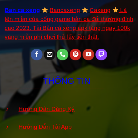
Ban ca xeng
Bancaxeng
Caxeng
Là
tên miền của cổng game bắn cá đổi thưởng đỉnh
cao 2023. Tải Bắn cá xèng apk tặng ngay 100k
vàng miễn phí chơi thử lấy tiền thật.
THÔNG TIN
Hướng Dẫn Đăng Ký
Hướng Dẫn Tải App