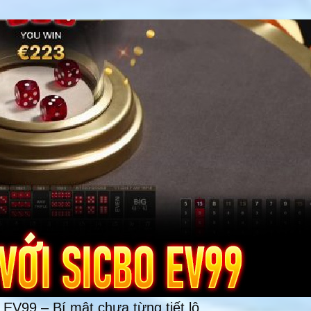
 EV99 – Bí mật chưa từng tiết lộ