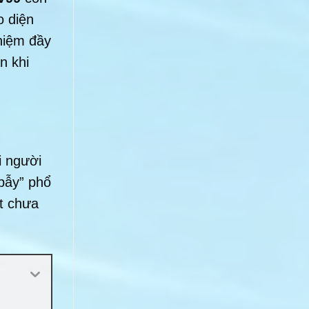
o diện
ghiệm đầy
n khi
i người
 bẫy” phổ
ật chưa