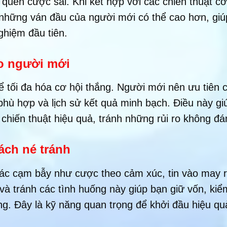
 quen cược sai. Khi kết hợp với các chiến thuật c
g những ván đầu của người mới có thể cao hơn, giú
ghiệm đầu tiên.
ho người mới
 tối đa hóa cơ hội thắng. Người mới nên ưu tiên 
hù hợp và lịch sử kết quả minh bạch. Điều này gi
chiến thuật hiệu quả, tránh những rủi ro không đá
ch né tránh
các cạm bẫy như cược theo cảm xúc, tin vào may r
 và tránh các tình huống này giúp bạn giữ vốn, kiể
ng. Đây là kỹ năng quan trọng để khởi đầu hiệu qu