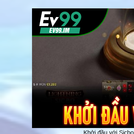
Khởi đầu với Sicbo