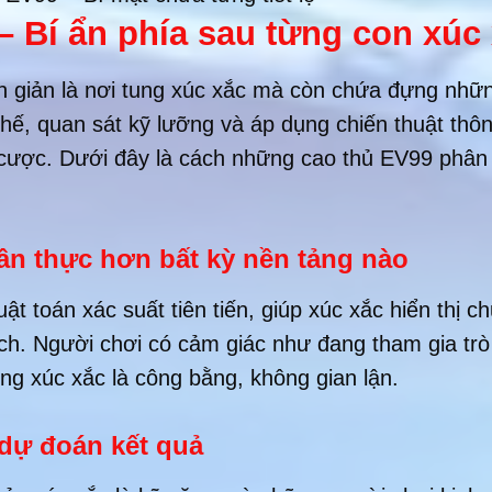
 Bí ẩn phía sau từng con xúc
n giản là nơi tung xúc xắc mà còn chứa đựng nhữn
chế, quan sát kỹ lưỡng và áp dụng chiến thuật thô
t cược. Dưới đây là cách những cao thủ EV99 phân
ân thực hơn bất kỳ nền tảng nào
 toán xác suất tiên tiến, giúp xúc xắc hiển thị c
ch. Người chơi có cảm giác như đang tham gia trò
tung xúc xắc là công bằng, không gian lận.
 dự đoán kết quả