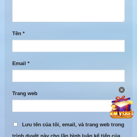
Tên
*
Email
*
✕
Trang web
Lưu tên của tôi, email, và trang web trong
trình duyệt này cho lần bình luận kế tiếp của