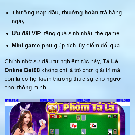
Thưởng nạp đầu
,
thưởng hoàn trả
hàng
ngày.
Ưu đãi VIP
, tặng quà sinh nhật, thẻ game.
Mini game phụ
giúp tích lũy điểm đổi quà.
Chính nhờ sự đầu tư nghiêm túc này,
Tá Lả
Online Bet88
không chỉ là trò chơi giải trí mà
còn là cơ hội kiếm thưởng thực sự cho người
chơi thông minh.