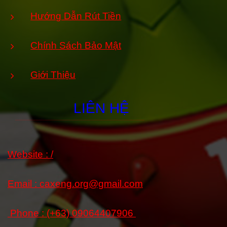
Hướng Dẫn Rút Tiền
Chính Sách Bảo Mật
Giới Thiệu
LIÊN HỆ
Website : /
Email :
caxeng.org@gmail.com
Phone :
(+63) 09064407906