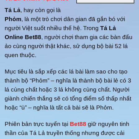
Tá Lả
, hay còn gọi là
Phỏm
, là một trò chơi dân gian đã gắn bó với
người Việt suốt nhiều thế hệ. Trong
Tá Lả
Online Bet88
, người chơi tham gia các bàn đấu
ảo cùng người thật khác, sử dụng bộ bài 52 lá
quen thuộc.
Mục tiêu là sắp xếp các lá bài làm sao cho tạo
thành bộ “Phỏm” – nghĩa là thành bộ bài lẻ có 3
lá cùng chất hoặc 3 lá không cùng chất. Người
giành chiến thắng sẽ có tổng điểm số thấp nhất
hoặc “ù” – nghĩa là tất cả bài sẽ là Phỏm.
Phiên bản trực tuyến tại
Bet88
giữ nguyên tinh
thần của Tá Lả truyền thống nhưng được cải