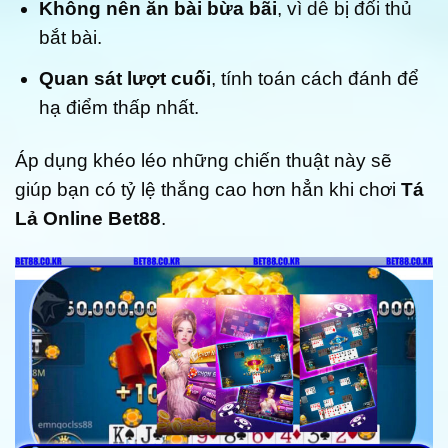
Không nên ăn bài bừa bãi
, vì dễ bị đối thủ
bắt bài.
Quan sát lượt cuối
, tính toán cách đánh để
hạ điểm thấp nhất.
Áp dụng khéo léo những chiến thuật này sẽ
giúp bạn có tỷ lệ thắng cao hơn hẳn khi chơi
Tá
Lả Online Bet88
.