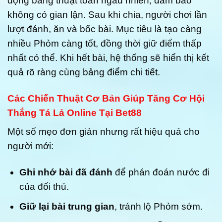
động bằng thuật toán ngẫu nhiên, đảm bảo
không có gian lận. Sau khi chia, người chơi lần
lượt đánh, ăn và bốc bài. Mục tiêu là tạo càng
nhiều Phỏm càng tốt, đồng thời giữ điểm thấp
nhất có thể. Khi hết bài, hệ thống sẽ hiển thị kết
quả rõ ràng cùng bảng điểm chi tiết.
Các Chiến Thuật Cơ Bản Giúp Tăng Cơ Hội
Thắng Tá Lả Online Tại Bet88
Một số mẹo đơn giản nhưng rất hiệu quả cho
người mới:
Ghi nhớ bài đã đánh
để phán đoán nước đi
của đối thủ.
Giữ lại bài trung gian
, tránh lộ Phỏm sớm.