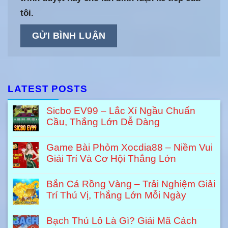
tôi.
LATEST POSTS
Sicbo EV99 – Lắc Xí Ngầu Chuẩn
Cầu, Thắng Lớn Dễ Dàng
Game Bài Phỏm Xocdia88 – Niềm Vui
Giải Trí Và Cơ Hội Thắng Lớn
Bắn Cá Rồng Vàng – Trải Nghiệm Giải
Trí Thú Vị, Thắng Lớn Mỗi Ngày
Bạch Thủ Lô Là Gì? Giải Mã Cách