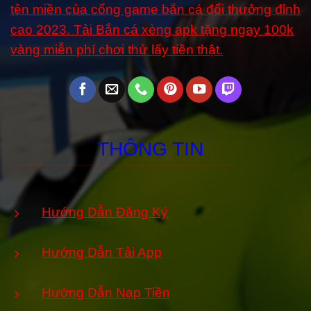
tên miền của cổng game bắn cá đổi thưởng đỉnh
cao 2023. Tải Bắn cá xèng apk tặng ngay 100k
vàng miễn phí chơi thử lấy tiền thật.
THÔNG TIN
Hướng Dẫn Đăng Ký
Hướng Dẫn Tải App
Hướng Dẫn Nạp Tiền