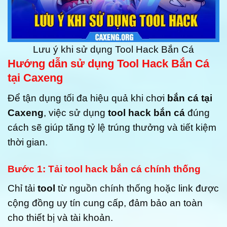
Lưu ý khi sử dụng Tool Hack Bắn Cá
Hướng dẫn sử dụng Tool Hack Bắn Cá
tại Caxeng
Để tận dụng tối đa hiệu quả khi chơi
bắn cá tại
Caxeng
, việc sử dụng
tool hack bắn cá
đúng
cách sẽ giúp tăng tỷ lệ trúng thưởng và tiết kiệm
thời gian.
Bước 1: Tải tool hack bắn cá chính thống
Chỉ tải
tool
từ nguồn chính thống hoặc link được
cộng đồng uy tín cung cấp, đảm bảo an toàn
cho thiết bị và tài khoản.