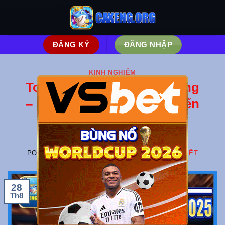
Skip
to
content
ĐĂNG KÝ
ĐĂNG NHẬP
KINH NGHIỆM
Tool hack Bắn cá tại Caxeng
×
– Giải pháp tối ưu hóa chiến
thuật săn thưởng
POSTED ON
THÁNG 8 28, 2025
BY
GIN TUẤN KIỆT
28
Th8