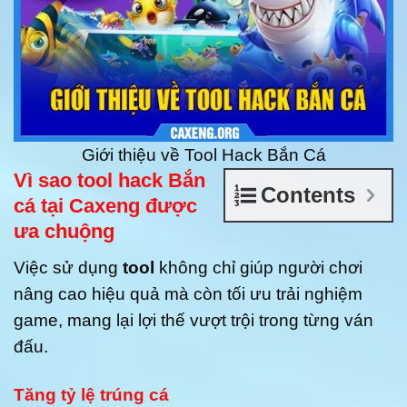
Giới thiệu về Tool Hack Bắn Cá
Vì sao tool hack Bắn
Contents
cá tại Caxeng được
ưa chuộng
Việc sử dụng
tool
không chỉ giúp người chơi
nâng cao hiệu quả mà còn tối ưu trải nghiệm
game, mang lại lợi thế vượt trội trong từng ván
đấu.
Tăng tỷ lệ trúng cá