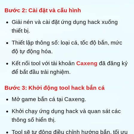
Bước 2: Cài đặt và cấu hình
Giải nén và cài đặt ứng dụng hack xuống
thiết bị.
Thiết lập thông số: loại cá, tốc độ bắn, mức
độ tự động hóa.
Kết nối tool với tài khoản
Caxeng
đã đăng ký
để bắt đầu trải nghiệm.
Bước 3: Khởi động tool hack bắn cá
Mở game bắn cá tại Caxeng.
Khởi chạy ứng dụng hack và quan sát các
thông số hiển thị.
Tool sẽ tự động điều chỉnh hướng bắn, tối ưu