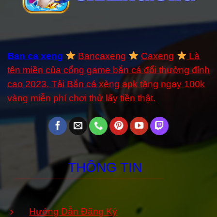
Ban ca xeng
Bancaxeng
Caxeng
Là
tên miền của cổng game bắn cá đổi thưởng đỉnh
cao 2023. Tải Bắn cá xèng apk tặng ngay 100k
vàng miễn phí chơi thử lấy tiền thật.
THÔNG TIN
Hướng Dẫn Đăng Ký