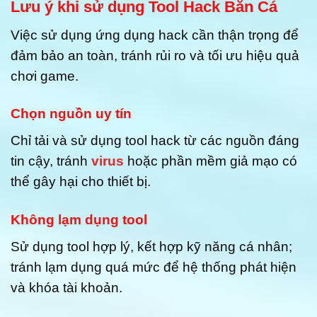
Lưu ý khi sử dụng Tool Hack Bắn Cá
Việc sử dụng ứng dụng hack cần thận trọng để
đảm bảo an toàn, tránh rủi ro và tối ưu hiệu quả
chơi game.
Chọn nguồn uy tín
Chỉ tải và sử dụng tool hack từ các nguồn đáng
tin cậy, tránh
virus
hoặc phần mềm giả mạo có
thể gây hại cho thiết bị.
Không lạm dụng tool
Sử dụng tool hợp lý, kết hợp kỹ năng cá nhân;
tránh lạm dụng quá mức để hệ thống phát hiện
và khóa tài khoản.