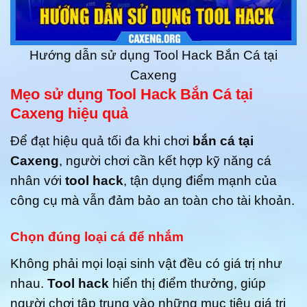
Hướng dẫn sử dụng Tool Hack Bắn Cá tại
Caxeng
Mẹo sử dụng Tool Hack Bắn Cá tại
Caxeng hiệu quả
Để đạt hiệu quả tối đa khi chơi
bắn cá tại
Caxeng
, người chơi cần kết hợp kỹ năng cá
nhân với
tool hack
, tận dụng điểm mạnh của
công cụ mà vẫn đảm bảo an toàn cho tài khoản.
Chọn đúng loại cá để nhắm
Không phải mọi loại sinh vật đều có giá trị như
nhau.
Tool hack
hiển thị điểm thưởng, giúp
người chơi tập trung vào những mục tiêu giá trị