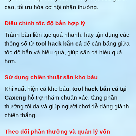
cao, tối ưu hóa cơ hội nhận thưởng.
Điều chỉnh tốc độ bắn hợp lý
Tránh bắn liên tục quá nhanh, hãy tận dụng các
thông số từ
tool hack bắn cá
để cân bằng giữa
tốc độ bắn và hiệu quả, giúp săn cá hiệu quả
hơn.
Sử dụng chiến thuật săn kho báu
Khi xuất hiện cá kho báu,
tool hack bắn cá tại
Caxeng
hỗ trợ nhắm chuẩn xác, tăng phần
thưởng tối đa và giúp người chơi dễ dàng giành
chiến thắng.
Theo dõi phần thưởng và quản lý vốn