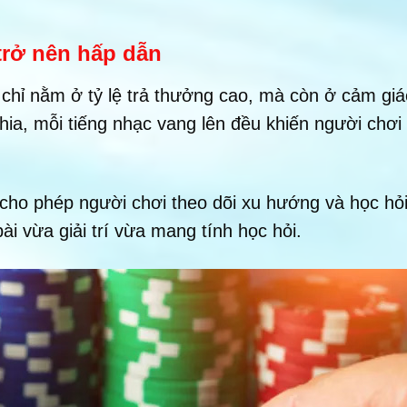
trở nên hấp dẫn
chỉ nằm ở tỷ lệ trả thưởng cao, mà còn ở cảm gi
hia, mỗi tiếng nhạc vang lên đều khiến người chơ
 cho phép người chơi theo dõi xu hướng và học hỏi
ài vừa giải trí vừa mang tính học hỏi.