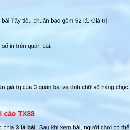
bài Tây tiêu chuẩn bao gồm 52 lá. Giá trị
 số in trên quân bài.
n giá trị của 3 quân bài và tính chữ số hàng chục.
ài cào TX88
c chia
3 lá bài
. Sau khi xem bài, người chơi có thể