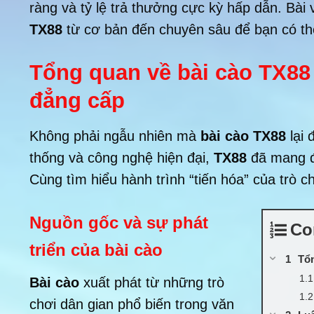
ràng và tỷ lệ trả thưởng cực kỳ hấp dẫn. Bài 
TX88
từ cơ bản đến chuyên sâu để bạn có thể 
Tổng quan về bài cào TX88 
đẳng cấp
Không phải ngẫu nhiên mà
bài cào TX88
lại 
thống và công nghệ hiện đại,
TX88
đã mang đ
Cùng tìm hiểu hành trình “tiến hóa” của trò ch
Nguồn gốc và sự phát
Co
triển của bài cào
Tổn
Bài cào
xuất phát từ những trò
chơi dân gian phổ biến trong văn