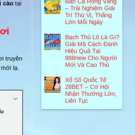
Bắn Cá Rồng Vàng
i cào
tại
– Trải Nghiệm Giải
Trí Thú Vị, Thắng
Lớn Mỗi Ngày
ơi
Bạch Thủ Lô Là Gì?
Giải Mã Cách Đánh
Hiệu Quả Tại
888new Cho Người
ơi truyền
Mới Và Cao Thủ
mới lạ.
Xổ Số Quốc Tế
28BET – Cơ Hội
Nhận Thưởng Lớn,
Liên Tục
ấp