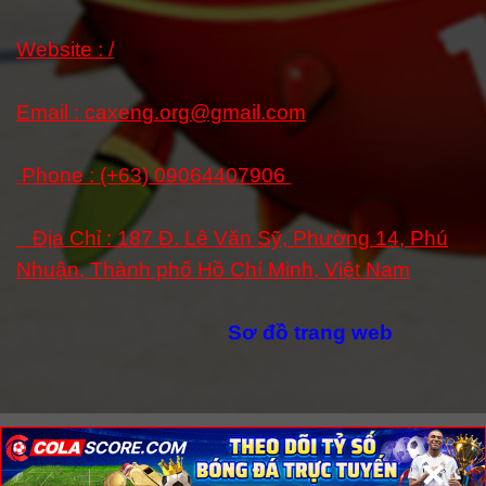
Website : /
Email :
caxeng.org@gmail.com
Phone :
(+63) 09064407906
Địa Chỉ :
187 Đ. Lê Văn Sỹ, Phường 14, Phú
Nhuận, Thành phố Hồ Chí Minh, Việt Nam
Sơ đồ trang web
Copyright 2026 ©
Flatsome Theme
×
×
×