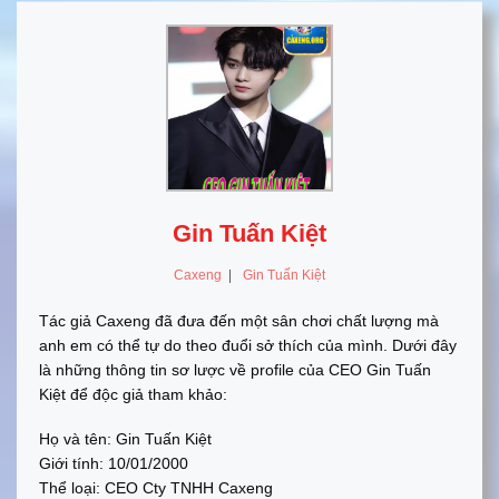
Gin Tuấn Kiệt
Caxeng
|
Gin Tuấn Kiệt
Tác giả Caxeng đã đưa đến một sân chơi chất lượng mà
anh em có thể tự do theo đuổi sở thích của mình. Dưới đây
là những thông tin sơ lược về profile của CEO Gin Tuấn
Kiệt để độc giả tham khảo:
Họ và tên: Gin Tuấn Kiệt
Giới tính: 10/01/2000
Thể loại: CEO Cty TNHH Caxeng