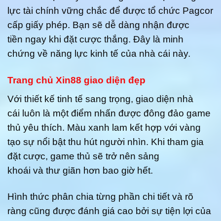
lực tài chính vững chắc để được tổ chức Pagcor
cấp giấy phép. Bạn sẽ dễ dàng nhận được
tiền ngay khi đặt cược thắng. Đây là minh
chứng về năng lực kinh tế của nhà cái này.
Trang chủ Xin88 giao diện đẹp
Với thiết kế tinh tế sang trọng, giao diện nhà
cái luôn là một điểm nhấn được đông đảo game
thủ yêu thích. Màu xanh lam kết hợp với vàng
tạo sự nổi bật thu hút người nhìn. Khi tham gia
đặt cược, game thủ sẽ trở nên sảng
khoái và thư giãn hơn bao giờ hết.
Hình thức phân chia từng phần chi tiết và rõ
ràng cũng được đánh giá cao bởi sự tiện lợi của