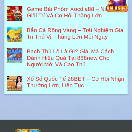
Game Bài Phỏm Xocdia88 – Niềm Vui
Giải Trí Và Cơ Hội Thắng Lớn
Bắn Cá Rồng Vàng – Trải Nghiệm Giải
Trí Thú Vị, Thắng Lớn Mỗi Ngày
Bạch Thủ Lô Là Gì? Giải Mã Cách
Đánh Hiệu Quả Tại 888new Cho
Người Mới Và Cao Thủ
Xổ Số Quốc Tế 28BET – Cơ Hội Nhận
Thưởng Lớn, Liên Tục