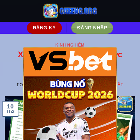
Skip
to
content
ĐĂNG KÝ
ĐĂNG NHẬP
KINH NGHIỆM
Xin88 – Nhà cái casino trực
×
tuyến đẳng cấp PRO
POSTED ON
THÁNG 3 10, 2024
BY
GIN TUẤN KIỆT
10
Th3