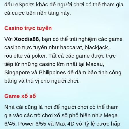
đấu eSports khác để người chơi có thể tham gia
cá cược trên nền tảng này.
Casino trực tuyến
Với
Xocdia88
, bạn có thể trải nghiệm các game
casino trực tuyến như baccarat, blackjack,
roulette và poker. Tất cả các game được trực
tiếp từ những casino lớn nhất tại Macau,
Singapore và Philippines để đảm bảo tính công
bằng và thú vị cho người chơi.
Game xổ số
Nhà cái cũng là nơi để người chơi có thể tham
gia vào các trò chơi xổ số phổ biến như Mega
6/45, Power 6/55 và Max 4D với tỷ lệ cược hấp