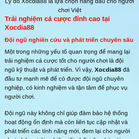
Lý do Xocdia88 là lựa chọn hàng đầu cho người
chơi Việt
Trải nghiệm cá cược đỉnh cao tại
Xocdia88
Đội ngũ nghiên cứu và phát triển chuyên sâu
Một trong những yếu tố quan trọng để mang lại
trải nghiệm cá cược tốt cho người chơi là đội
ngũ kỹ thuật và phát triển. Vì vậy,
Xocdia88
đã
đầu tư mạnh mẽ để có được đội ngũ chuyên
nghiệp, có kinh nghiệm và tận tâm để phục vụ
người chơi.
Đội ngũ này không chỉ giúp đảm bảo hệ thống
hoạt động ổn định mà còn liên tục cập nhật và
phát triển các tính năng mới, đem lại cho người