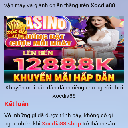
vận may và giành chiến thắng trên
Xocdia88
.
Khuyến mãi hấp dẫn dành riêng cho người chơi
Xocdia88
Kết luận
Với những gì đã được trình bày, không có gì
ngạc nhiên khi
Xocdia88.shop
trở thành sân