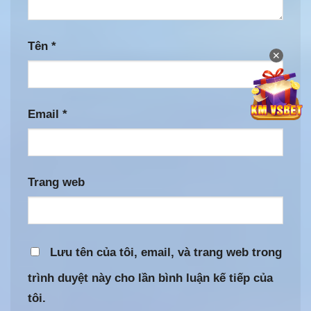
Tên
*
✕
Email
*
Trang web
Lưu tên của tôi, email, và trang web trong
trình duyệt này cho lần bình luận kế tiếp của
tôi.