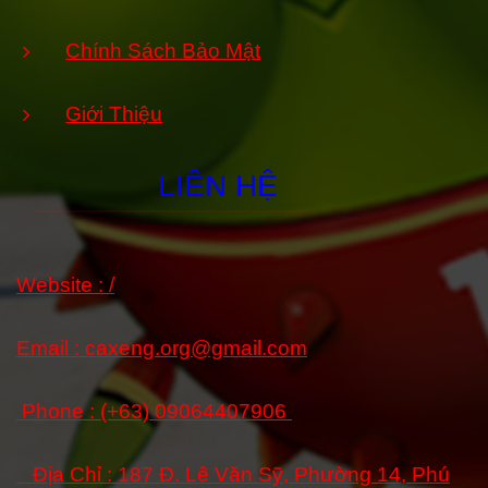
Chính Sách Bảo Mật
Giới Thiệu
LIÊN HỆ
Website : /
Email :
caxeng.org@gmail.com
Phone :
(+63) 09064407906
Địa Chỉ :
187 Đ. Lê Văn Sỹ, Phường 14, Phú