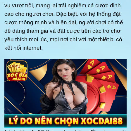
vụ vượt trội, mang lại trải nghiệm cá cược đỉnh
cao cho người chơi. Đặc biệt, với hệ thống đặt
cược thông minh và hiện đại, người chơi có thể
dễ dàng tham gia và đặt cược trên các trò chơi
yêu thích mọi lúc, mọi nơi chỉ với một thiết bị có
kết nối internet.