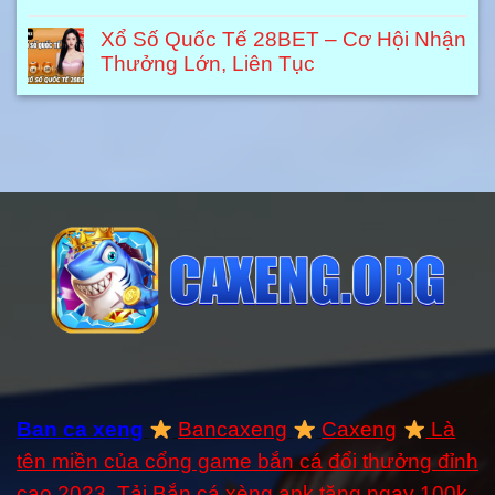
Xổ Số Quốc Tế 28BET – Cơ Hội Nhận
Thưởng Lớn, Liên Tục
Ban ca xeng
Bancaxeng
Caxeng
Là
tên miền của cổng game bắn cá đổi thưởng đỉnh
cao 2023. Tải Bắn cá xèng apk tặng ngay 100k