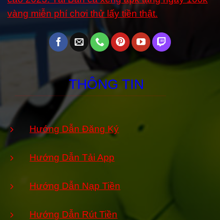
vàng miễn phí chơi thử lấy tiền thật.
THÔNG TIN
Hướng Dẫn Đăng Ký
Hướng Dẫn Tải App
Hướng Dẫn Nạp Tiền
Hướng Dẫn Rút Tiền