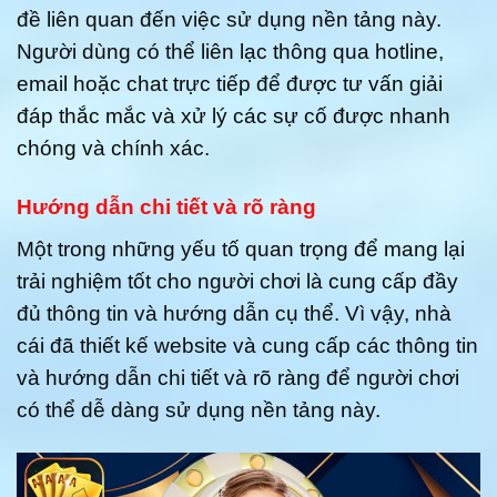
đề liên quan đến việc sử dụng nền tảng này.
Người dùng có thể liên lạc thông qua hotline,
email hoặc chat trực tiếp để được tư vấn giải
đáp thắc mắc và xử lý các sự cố được nhanh
chóng và chính xác.
Hướng dẫn chi tiết và rõ ràng
Một trong những yếu tố quan trọng để mang lại
trải nghiệm tốt cho người chơi là cung cấp đầy
đủ thông tin và hướng dẫn cụ thể. Vì vậy, nhà
cái đã thiết kế website và cung cấp các thông tin
và hướng dẫn chi tiết và rõ ràng để người chơi
có thể dễ dàng sử dụng nền tảng này.